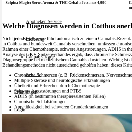
Solpina Magic: Sorte, Aroma & THC Gehalt: Jetzt nur 4,99€
C
Rezept Service
m
Apotheken Service
Welche Diagnosen werden in Cottbus aner
Nicht jede Beschwerde führt automatisch zu einem Cannabis-Rezept. 
Lieferung
in Cottbus und bundesweit Cannabis verschreiben, umfassen
chronis
Rahmen einer Chemotherapie, schwere
Angststörungen
,
ADHS
in th
Analyse des GKV-Spitzenverbandes ergab, dass chronische Schmerzzu
Cannabis Karte
Diagnosegruppe bei medizinischem Cannabis darstellen. Wichtig ist d
Behandlungsmethoden nicht ausreichend geholfen haben: dieses Kriter
Zen TV
Chronische Schmerzen (z. B. Rückenschmerzen, Nervenschme
Multiple Sklerose und neurologische Erkrankungen
Übelkeit und Erbrechen durch Chemotherapie
Schwere Angststörungen und
PTBS
Erfahrungen
ADHS (in bestimmten therapieresistenten Fällen)
Chronische Schlafstörungen
Appetitlosigkeit
bei schweren Grunderkrankungen
Login