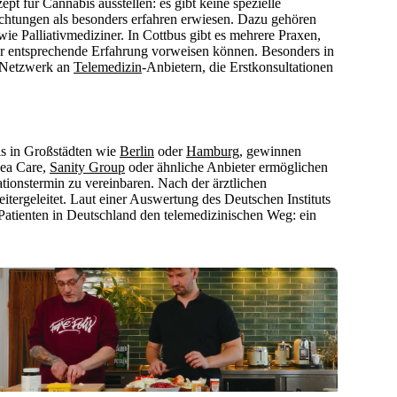
t für Cannabis ausstellen: es gibt keine spezielle
ichtungen als besonders erfahren erwiesen. Dazu gehören
e Palliativmediziner. In Cottbus gibt es mehrere Praxen,
oder entsprechende Erfahrung vorweisen können. Besonders in
s Netzwerk an
Telemedizin
-Anbietern, die Erstkonsultationen
als in Großstädten wie
Berlin
oder
Hamburg
, gewinnen
gea Care,
Sanity Group
oder ähnliche Anbieter ermöglichen
tionstermin zu vereinbaren. Nach der ärztlichen
itergeleitet. Laut einer Auswertung des Deutschen Instituts
-Patienten in Deutschland den telemedizinischen Weg: ein