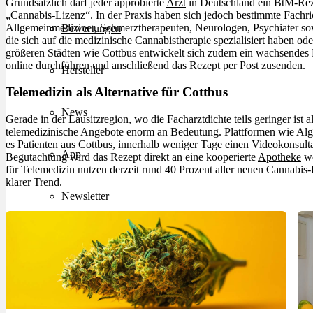
Grundsätzlich darf jeder approbierte
Arzt
in Deutschland ein BtM-Rezep
„Cannabis-Lizenz“. In der Praxis haben sich jedoch bestimmte Fachr
Allgemeinmediziner, Schmerztherapeuten, Neurologen, Psychiater sowi
Bewertungen
die sich auf die medizinische Cannabistherapie spezialisiert haben 
größeren Städten wie Cottbus entwickelt sich zudem ein wachsende
online durchführen und anschließend das Rezept per Post zusenden.
Hersteller
Telemedizin als Alternative für Cottbus
News
Gerade in der Lausitzregion, wo die Facharztdichte teils geringer ist 
telemedizinische Angebote enorm an Bedeutung. Plattformen wie Al
es Patienten aus Cottbus, innerhalb weniger Tage einen Videokonsulta
App
Begutachtung wird das Rezept direkt an eine kooperierte
Apotheke
we
für Telemedizin nutzen derzeit rund 40 Prozent aller neuen Cannabis
klarer Trend.
Newsletter
Services
Ärzte Service