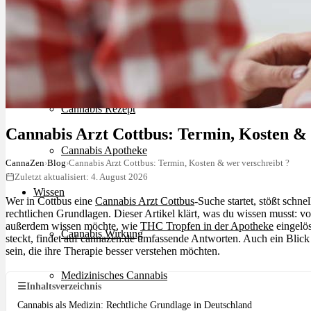
Schlafstörungen
Cannabis Ärzte
Cannabis Rezept
Cannabis Arzt Cottbus: Termin, Kosten & 
Cannabis Apotheke
CannaZen
›
Blog
›
Cannabis Arzt Cottbus: Termin, Kosten & wer verschreibt ?
Zuletzt aktualisiert: 4. August 2026
Wissen
Wer in Cottbus eine
Cannabis Arzt Cottbus
-Suche startet, stößt schn
rechtlichen Grundlagen. Dieser Artikel klärt, was du wissen musst: v
außerdem wissen möchte, wie
THC Tropfen in der Apotheke
eingelös
Cannabis Wirkung
steckt, findet auf cannazen.de umfassende Antworten. Auch ein Blick
sein, die ihre Therapie besser verstehen möchten.
Medizinisches Cannabis
☰
Inhaltsverzeichnis
Cannabis als Medizin: Rechtliche Grundlage in Deutschland