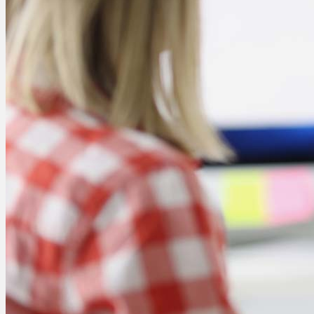
Ablauf
Therapien
Alle Krankheiten
Chronische Schmerzen
ADHS
Angststörungen
Chronische Migräne
Depressionen