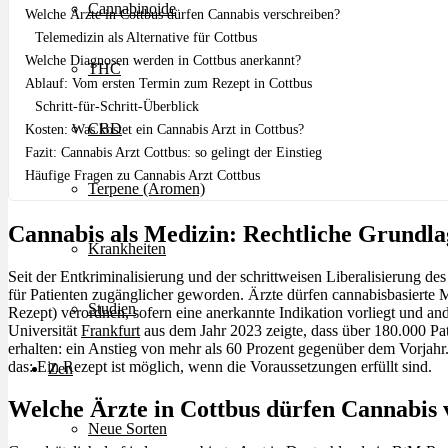
Cannabinoide
Welche Ärzte in Cottbus dürfen Cannabis verschreiben?
Telemedizin als Alternative für Cottbus
Welche Diagnosen werden in Cottbus anerkannt?
THC
Ablauf: Vom ersten Termin zum Rezept in Cottbus
Schritt-für-Schritt-Überblick
CBD
Kosten: Was kostet ein Cannabis Arzt in Cottbus?
Fazit: Cannabis Arzt Cottbus: so gelingt der Einstieg
Häufige Fragen zu Cannabis Arzt Cottbus
Terpene (Aromen)
Cannabis als Medizin: Rechtliche Grundla
Krankheiten
Seit der Entkriminalisierung und der schrittweisen Liberalisierung de
für Patienten zugänglicher geworden. Ärzte dürfen cannabisbasierte
Studien
Rezept) verordnen, sofern eine anerkannte Indikation vorliegt und a
Universität
Frankfurt
aus dem Jahr 2023 zeigte, dass über 180.000 Pa
erhalten: ein Anstieg von mehr als 60 Prozent gegenüber dem Vorjahr. 
das: Ein Rezept ist möglich, wenn die Voraussetzungen erfüllt sind.
Zen
Welche Ärzte in Cottbus dürfen Cannabis 
Neue Sorten