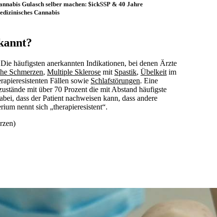
annabis Gulasch selber machen: $ickSSP & 40 Jahre
edizinisches Cannabis
kannt?
Die häufigsten anerkannten Indikationen, bei denen Ärzte
che Schmerzen
,
Multiple Sklerose
mit
Spastik
,
Übelkeit
im
erapieresistenten Fällen sowie
Schlafstörungen
. Eine
stände mit über 70 Prozent die mit Abstand häufigste
abei, dass der Patient nachweisen kann, dass andere
ium nennt sich „therapieresistent“.
rzen)