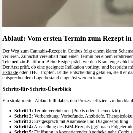
Ablauf: Vom ersten Termin zum Rezept in
Der Weg zum Cannabis-Rezept in Cottbus folgt einem klaren Schema, 
verlieren. Zunächst vereinbart man einen Termin bei einem erfahrene
Telemedizin-Plattform. Beim Erstgespräch werden Krankengeschichte
Der
Arzt
prüft, ob eine geeignete Indikation vorliegt, und bespricht
Extrakte
oder THC Tropfen. Ist die Entscheidung gefallen, stellt er d
entsprechendem Lagerbestand eingelöst werden kann.
Schritt-für-Schritt-Überblick
Ein strukturierter Ablauf hilft dabei, den Prozess effizient zu durchl
Schritt 1:
Termin vereinbaren (Praxis oder Telemedizin)
Schritt 2:
Vorbereitung: Vorbefunde, Arztbriefe, Therapiedoku
Schritt 3:
Erstgespräch mit Anamnese und Diagnoseprüfung
Schritt 4:
Ausstellung des BtM-Rezepts (ggf. nach Folgetermi
Schritt 5:
Einlösung in kooperierender Apotheke nahe Cottbus