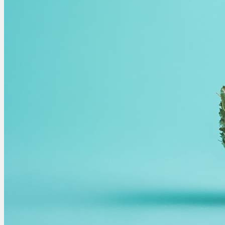
Ablauf
Therapien
Alle Krankheiten
Chronische Schmerzen
ADHS
Angststörungen
Chronische Migräne
Depressionen