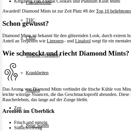
Kreuzung von Animal Cookies und Platinum Kush Mints
Cannabinoide
Awarded! Diamond Mints ist zur Zeit Platz #8 der
Top 10 beliebteste
THC
Schon gewusst?
Diamond Mints ist bekannt für den glitzernden Look, durch extrem ho
CBD
Anteil an Terpenen wie
Limonen
– und
Linalool
sorgt für ein mentales
Wie schmeckt und riecht Diamond Mints?
Terpene (Aromen)
Krankheiten
Das Aroma von Diamond Mints verbindet die frische Kühle von Minz
Studien
leichte würzige Nuancen, die das Geschmacksprofil abrunden. Diese 
Raucherlebnis, das lange auf der Zunge bleibt.
Zen
Aromen im Überblick
Frisch und minzig
Neue Sorten
Süßlich-cremig