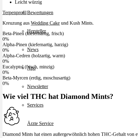
Leicht würzig
Terpenprofil
Bewertungen
Kreuzung aus
Wedding Cake
und Kush Mints.
Hersteller
Beta-Pinen (kiefernartig, frisch)
0
%
Alpha-Pinen (kiefernartig, harzig)
News
0
%
Alpha-Cedren (holzartig, warm)
0
%
Eucalyptol (frisch, minzig)
App
0
%
Beta-Myrcen (erdig, moschusartig)
0
%
Newsletter
Wie viel THC hat Diamond Mints?
Services
Ärzte Service
Diamond Mints hat einen außergewöhnlich hohen THC-Gehalt von 