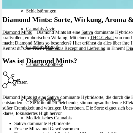
Schlafstörungen
Diamond Mints: Sorte, Wirkung, Aroma 
Cannabis Ärzte
Diamond Mints
– Diamond Mints ist eine
Sativa
-dominante Hybridso
kraftvollen, euphorischen Wirkung. Mit einem
THC-Gehalt
von rund 
macht Diamond Mints so besonders? Hier erfährst du alles über ihre
Cannabis Rezept
Kennst du schon Zen?
Cannabis Rezept und Lieferung
in Einem!
Dia
Was ist Diamond Mints?
Cannabis Apotheke
Wissen
Diamond Mints ist eine
Sativa
-dominante Hybridsorte, die durch di
Cannabis Wirkung
entstanden ist. Sie kombiniert belebende, stimmungsaufhellende Eff
süßer Cremigkeit und würzigen Untertönen. Die Sorte eignet sich bes
klares, fokussiertes High hervor.
Medizinisches Cannabis
Sativa-dominante Hybridsorte
Frische Minz- und Gewürzaromen