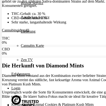
gehört sie zu den stärksten Sativa-dominanten Strains auf dem Markt.
Rezept Service
Konsumenten geeignet.
THC-Gehalt: ca. 30 %
Apotheken Service
CBD-Gehalt: unter 1 %
Sehr starke, langanhaltende Wirkung
Cannabinoidprofil
Lieferung
THC
0
%
Cannabis Karte
CBD
0
%
Zen TV
Die Herkunft von Diamond Mints
Erfahrungen
Diamond Mints entstand aus der Kombination zweier beliebter Strai
Kreuzung vereint das süßliche, fast keksartige Aroma von Animal Co
von Platinum Kush Mints.
Login
Ursprünglich wurde die Sorte für Konsumenten entwickelt, die eine ge
Blüte suchen. Ihr klarer Sativa-Fokus macht sie ideal für kreative Tät
Kreuzung aus Animal Cookies & Platinum Kush Mints