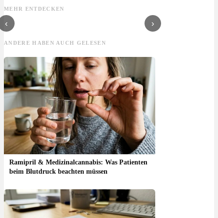
THC Gehalt
Geschmack, Effekt
Wirkung & Anbau
Nam
MEHR ENTDECKEN
& Wirkung
Her
‹
›
ANDERE HABEN AUCH GELESEN
Ramipril & Medizinalcannabis: Was Patienten
beim Blutdruck beachten müssen