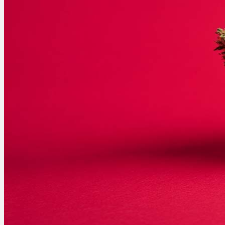
Ablauf
Therapien
Alle Krankheiten
Chronische Schmerzen
ADHS
Angststörungen
Chronische Migräne
Depressionen