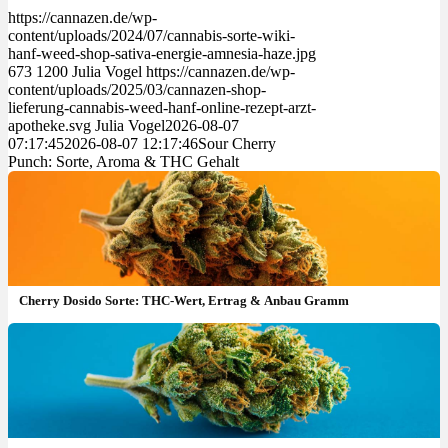
https://cannazen.de/wp-
content/uploads/2024/07/cannabis-sorte-wiki-
hanf-weed-shop-sativa-energie-amnesia-haze.jpg
673
1200
Julia Vogel
https://cannazen.de/wp-
content/uploads/2025/03/cannazen-shop-
lieferung-cannabis-weed-hanf-online-rezept-arzt-
apotheke.svg
Julia Vogel
2026-08-07
07:17:45
2026-08-07 12:17:46
Sour Cherry
Punch: Sorte, Aroma & THC Gehalt
Cherry Dosido Sorte: THC-Wert, Ertrag & Anbau Gramm