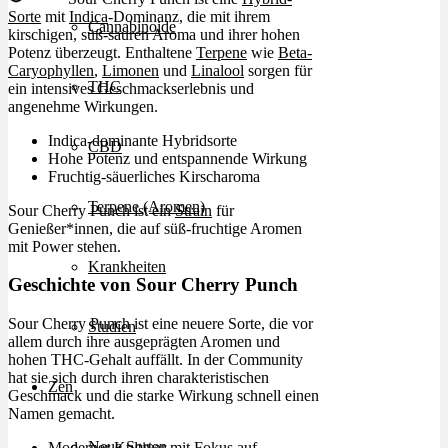
Sorte
mit
Indica
-Dominanz, die mit ihrem
Cannabinoide
kirschigen, süß-sauren Aroma und ihrer hohen
Potenz überzeugt. Enthaltene
Terpene
wie
Beta-
Caryophyllen
,
Limonen
und
Linalool
sorgen für
THC
ein intensives Geschmackserlebnis und
angenehme Wirkungen.
Indica-dominante Hybridsorte
CBD
Hohe Potenz und entspannende Wirkung
Fruchtig-säuerliches Kirscharoma
Terpene (Aromen)
Sour Cherry Punch ist ein
Strain
für
Genießer*innen, die auf süß-fruchtige Aromen
mit Power stehen.
Krankheiten
Geschichte von Sour Cherry Punch
Sour Cherry Punch ist eine neuere Sorte, die vor
Studien
allem durch ihre ausgeprägten Aromen und
hohen THC-Gehalt auffällt. In der Community
hat sie sich durch ihren charakteristischen
Zen
Geschmack und die starke Wirkung schnell einen
Namen gemacht.
Neue Sorten
Moderner Kultivar mit Fokus auf