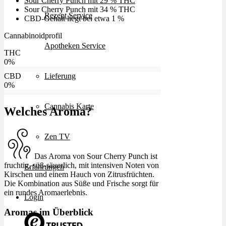
Sour Cherry Punch mit 29 % THC
Sour Cherry Punch mit 34 % THC
Rezept Service
CBD-Gehalt liegt bei etwa 1 %
Cannabinoidprofil
Apotheken Service
THC
0
%
Lieferung
CBD
0
%
Cannabis Karte
Welches Aroma?
Zen TV
Das Aroma von Sour Cherry Punch ist
fruchtig, süß-säuerlich, mit intensiven Noten von
Erfahrungen
Kirschen und einem Hauch von Zitrusfrüchten.
Die Kombination aus Süße und Frische sorgt für
ein rundes Aromaerlebnis.
Login
Aromas im Überblick