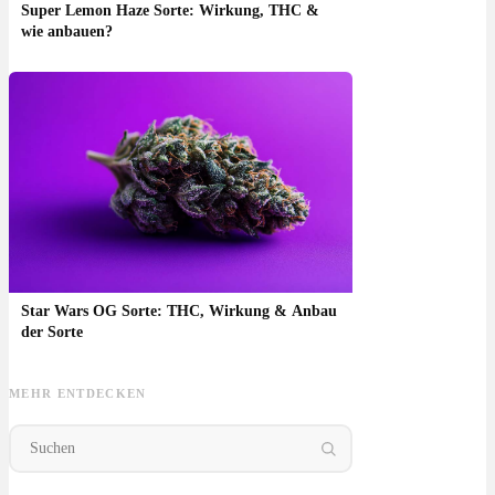
Super Lemon Haze Sorte: Wirkung, THC &
wie anbauen?
Star Wars OG Sorte: THC, Wirkung & Anbau
der Sorte
MEHR ENTDECKEN
Platinum Oranges:
Valencen Cannabis
Katsu Bubba Kush
OG 
Sorte, Aroma &
Terpen: Aroma,
Sorte: THC, Indica-
Stra