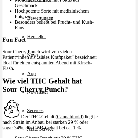
Geschmack
Hochpotente Sorte mit medizinischem
Potenzial
Bewertungen
Besonders beliebt bei Frucht- und Kush-
Fans
Hersteller
Fun Fact
Sour Cherry Punch wird von vielen
News
Patient*innen als „süßes Kraftpaket“ bezeichnet:
ideal für einen entspannten Abend mit Kirsch-
Flash.
App
Wie viel THC Gehalt hat
Sour Cherry Punch?
Newsletter
Services
Der THC-Gehalt (
Cannabinoid
) liegt je
nach Strain im Anbau bei starken 29 % oder
sogar 34%, der
CBD
-Gehalt bei ca. 1 %.
Ärzte Service