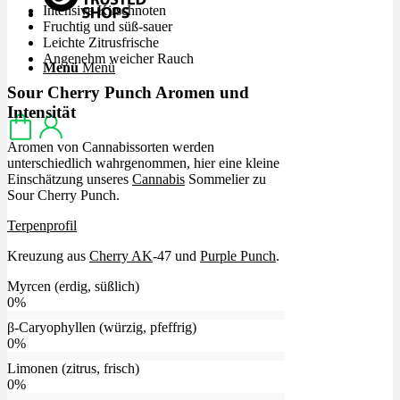
Intensive Kirschnoten
Fruchtig und süß-sauer
Leichte Zitrusfrische
Angenehm weicher Rauch
Menü
Menü
Sour Cherry Punch Aromen und
Intensität
Aromen von Cannabissorten werden
unterschiedlich wahrgenommen, hier eine kleine
Einschätzung unseres
Cannabis
Sommelier zu
Sour Cherry Punch.
Terpenprofil
Kreuzung aus
Cherry AK
-47 und
Purple Punch
.
Myrcen (erdig, süßlich)
0
%
β-Caryophyllen (würzig, pfeffrig)
0
%
Limonen (zitrus, frisch)
0
%