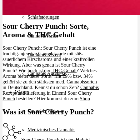
Schlafstörungen
Sour Cherry Punch: Sorte,
Aroma & THC Gehalt
Cannabis Ärzte
Sour Cherry Punch
: Sour Cherry Punch ist eine
fruchtig-intensive Cannabissorte mit süß-
Cannabis Rezept
säuerlichem Kirscharoma und einer kraftvollen
Wirkung. Aber was genau ist Sour Cherry
Punch? Wie hoch ist der
THC-Gehalt
? Welches
Cannabis Apotheke
Aroma bietet diese Sorte? Mit 29% bzw. 34%
gehört sie zu den stärksten med. Cannabissorten
in Deutschland. Kennst du schon Zen?
Cannabis
Wissen
Rezept und Lieferung
in Einem!
Sour Cherry
Punch
bestellen? Hier kommst du zum
Shop
.
Was ist Sour Cherry Punch?
Cannabis Wirkung
Medizinisches Cannabis
Sour Cherry Punch ist eine
Hybrid-