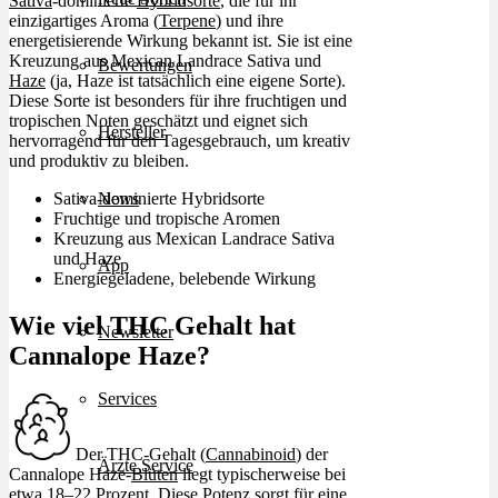
Sativa
-dominierte
Hybridsorte
, die für ihr
einzigartiges Aroma (
Terpene
) und ihre
energetisierende Wirkung bekannt ist. Sie ist eine
Kreuzung aus Mexican Landrace Sativa und
Bewertungen
Haze
(ja, Haze ist tatsächlich eine eigene Sorte).
Diese Sorte ist besonders für ihre fruchtigen und
tropischen Noten geschätzt und eignet sich
Hersteller
hervorragend für den Tagesgebrauch, um kreativ
und produktiv zu bleiben.
Sativa-dominierte Hybridsorte
News
Fruchtige und tropische Aromen
Kreuzung aus Mexican Landrace Sativa
und Haze
App
Energiegeladene, belebende Wirkung
Wie viel THC Gehalt hat
Newsletter
Cannalope Haze?
Services
Der THC-Gehalt (
Cannabinoid
) der
Ärzte Service
Cannalope Haze-
Blüten
liegt typischerweise bei
etwa 18–22 Prozent. Diese Potenz sorgt für eine