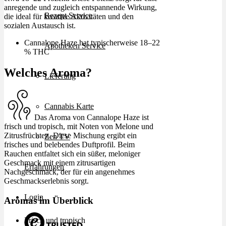
anregende und zugleich entspannende Wirkung,
Rezept Service
die ideal für kreative Aktivitäten und den
sozialen Austausch ist.
Cannalope Haze hat typischerweise 18–22
Apotheken Service
% THC
Welches Aroma?
Lieferung
Cannabis Karte
Das Aroma von Cannalope Haze ist
frisch und tropisch, mit Noten von Melone und
Zitrusfrüchten. Diese Mischung ergibt ein
Zen TV
frisches und belebendes Duftprofil. Beim
Rauchen entfaltet sich ein süßer, meloniger
Geschmack mit einem zitrusartigen
Erfahrungen
Nachgeschmack, der für ein angenehmes
Geschmackserlebnis sorgt.
Login
Aromas im Überblick
Frisch und tropisch