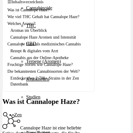
☰
Inhaltsverzeichnis
Cannabinoide
Was ist Cannalope Haze?
Wie viel THC Gehalt hat Cannalope Haze?
Welches Aroma?
THC
Aromas im Überblick
Cannalope Haze Aromen und Intensität
CBD
Cannalope Haze als medizinisches Cannabis
Rezept & digitales vom Arzt
Cannabis aus der Online-Apotheke
Terpene (Aromen)
Fruchtige Sorten wie Cannalope Haze?
Die bekanntesten Cannabissorten der Welt?
Entdecke über 2.700+ Strains in der Zen
Krankheiten
Datenbank
Studien
Was ist Cannalope Haze?
Zen
Cannalope Haze ist eine beliebte
Neue Sorten