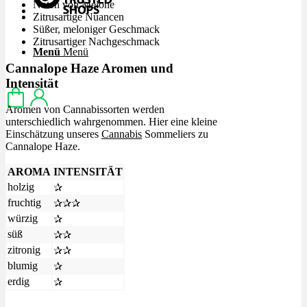
Noten von Melone
Zitrusartige Nuancen
Süßer, meloniger Geschmack
Zitrusartiger Nachgeschmack
Menü
Menü
Cannalope Haze Aromen und
Intensität
Aromen von Cannabissorten werden
unterschiedlich wahrgenommen. Hier eine kleine
Einschätzung unseres
Cannabis
Sommeliers zu
Cannalope Haze.
AROMA
INTENSITÄT
holzig
✰
fruchtig
✰✰✰
würzig
✰
süß
✰✰
zitronig
✰✰
blumig
✰
erdig
✰