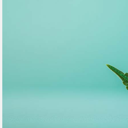
Ablauf
Therapien
Alle Krankheiten
Chronische Schmerzen
ADHS
Angststörungen
Chronische Migräne
Depressionen