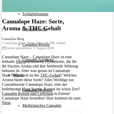
Schlafstörungen
Cannalope Haze: Sorte,
Aroma & THC Gehalt
Cannabis Ärzte
CannaZen
›
Blog
›
Cannalope Haze: Sorte, Aroma & THC Gehalt
Cannabis Rezept
Zuletzt aktualisiert: 3. August 2026
Cannalope Haze – Cannalope Haze ist eine
Cannabis Apotheke
lebhafte
Sativa
-dominierte Hybridsorte, die für
ihr frisches Aroma und ihre belebende Wirkung
bekannt ist. Aber was genau ist Cannalope
Wissen
Haze? Wie hoch ist der
THC-Gehalt
? Welches
Aroma bietet diese Sorte? Alles Wichtige zur
Cannabissorte Cannalope Haze, eine der
beliebtesten
Haze Sorten
. Kennst du schon Zen?
Cannabis Wirkung
Cannabis Rezept und Lieferung
in Einem!
Cannalope Haze bestellen? Hier kommst du zum
Shop
.
Medizinisches Cannabis