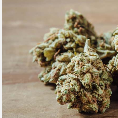
Ablauf
Therapien
Alle Krankheiten
Chronische Schmerzen
ADHS
Angststörungen
Chronische Migräne
Depressionen