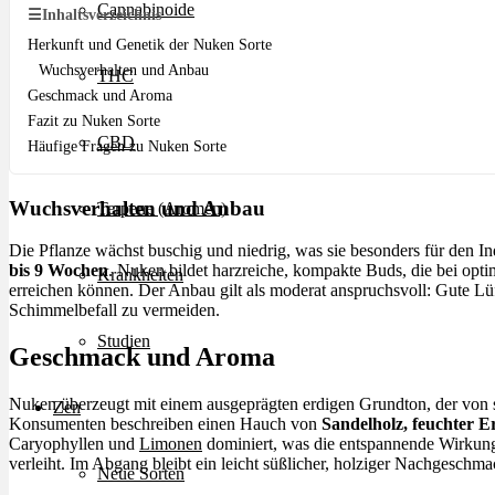
Cannabinoide
☰
Inhaltsverzeichnis
Herkunft und Genetik der Nuken Sorte
Wuchsverhalten und Anbau
THC
Geschmack und Aroma
Fazit zu Nuken Sorte
CBD
Häufige Fragen zu Nuken Sorte
Wuchsverhalten und Anbau
Terpene (Aromen)
Die Pflanze wächst buschig und niedrig, was sie besonders für den I
bis 9 Wochen
. Nuken bildet harzreiche, kompakte Buds, die bei opt
Krankheiten
erreichen können. Der Anbau gilt als moderat anspruchsvoll: Gute Lü
Schimmelbefall zu vermeiden.
Studien
Geschmack und Aroma
Nuken überzeugt mit einem ausgeprägten erdigen Grundton, der von sü
Zen
Konsumenten beschreiben einen Hauch von
Sandelholz, feuchter E
Caryophyllen und
Limonen
dominiert, was die entspannende Wirkun
verleiht. Im Abgang bleibt ein leicht süßlicher, holziger Nachgeschma
Neue Sorten