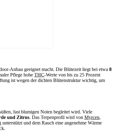
ndoor-Anbau geeignet macht. Die Blütezeit liegt bei etwa
8
imaler Pflege hohe
THC
-Werte von bis zu 25 Prozent
ftung ist wegen der dichten Blütenstruktur wichtig, um
ßen, fast blumigen Noten begleitet wird. Viele
rde und Zitrus
. Das Terpenprofil wird von
Myrcen
,
g unterstützt und dem Rauch eine angenehme Wärme
ck.