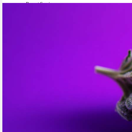
Rezept Service
Apotheken Service
Lieferung
Cannabis Karte
Zen TV
Erfahrungen
Login