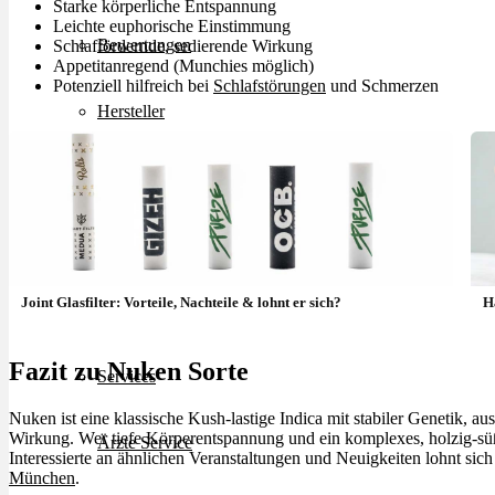
Starke körperliche Entspannung
Leichte euphorische Einstimmung
Bewertungen
Schlaffördernde, sedierende Wirkung
Appetitanregend (Munchies möglich)
Potenziell hilfreich bei
Schlafstörungen
und Schmerzen
Hersteller
News
App
Joint Glasfilter: Vorteile, Nachteile & lohnt er sich?
H
Newsletter
Fazit zu Nuken Sorte
Services
Nuken ist eine klassische Kush-lastige Indica mit stabiler Genetik, 
Wirkung. Wer tiefe Körperentspannung und ein komplexes, holzig-
Ärzte Service
Interessierte an ähnlichen Veranstaltungen und Neuigkeiten lohnt sich
München
.