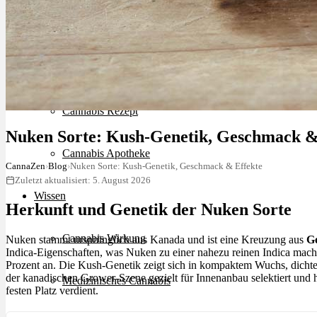
Schlafstörungen
Cannabis Ärzte
Cannabis Rezept
Nuken Sorte: Kush-Genetik, Geschmack &
Cannabis Apotheke
CannaZen
›
Blog
›
Nuken Sorte: Kush-Genetik, Geschmack & Effekte
Zuletzt aktualisiert: 5. August 2026
Wissen
Herkunft und Genetik der Nuken Sorte
Cannabis Wirkung
Nuken stammt ursprünglich aus Kanada und ist eine Kreuzung aus
G
Indica-Eigenschaften, was Nuken zu einer nahezu reinen Indica macht
Prozent an. Die Kush-Genetik zeigt sich in kompaktem Wuchs, dicht
der kanadischen Grower-Szene gezielt für Innenanbau selektiert und ha
Medizinisches Cannabis
festen Platz verdient.