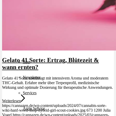
Bewertungen
Hersteller
News
Gelato 41 Sorte: Ertrag, Blütezeit &
App
wann ernten?
Newsletter
Gelato 41 Sorte überzeugt mit intensivem Aroma und moderatem
THC-Gehalt. Erfahre mehr über Terpenprofil, medizinische
Wirkung und optimale Dosierung für therapeutische Anwendungen.
Services
Weiterlesen
https://cannazen.de/wp-content/uploads/2024/07/cannabis-sorte-
Ärzte Service
wiki-hanf-weed-shop-hybrid-girl-scout-cookies.jpg
673
1200
Julia
Vogel
https://cannazen.de/wp-content/uploads/2025/03/cannazen-