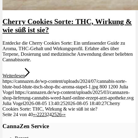
Cherry Cookies Sorte: THC, Wirkung &
wie süß ist sie?
Entdecke die Cherry Cookies Sorte: Ein umfassender Guide zu
Aroma, THC-Gehalt und Wirkungsprofil. Erfahre alles über
Terpene, Dosierung und medizinische Anwendung dieser beliebten
Cannabissorte.
Weiterlesen
https://cannazen.de/wp-content/uploads/2024/07/cannabis-sorte-
blute-bud-blute-tisch-shop-thc-aroma-stapel-1.jpg
800
1200
Julia
Vogel
https://cannazen.de/wp-content/uploads/2025/03/cannazen-
shop-lieferung-cannabis-weed-hanf-online-rezept-arzt-apotheke.svg
Julia Vogel
2026-08-05 13:40:25
2026-08-05 18:40:27
Cherry
Cookies Sorte: THC, Wirkung & wie süß ist sie?
Seite 24 von 40
«
‹
22
23
24
25
26
›
»
CannaZen Service