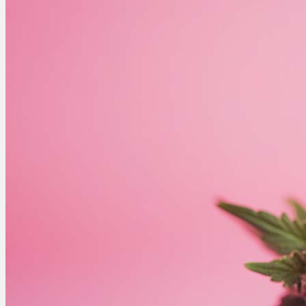
Cannabinoide
THC
CBD
Terpene (Aromen)
Krankheiten
Studien
Zen
Neue Sorten