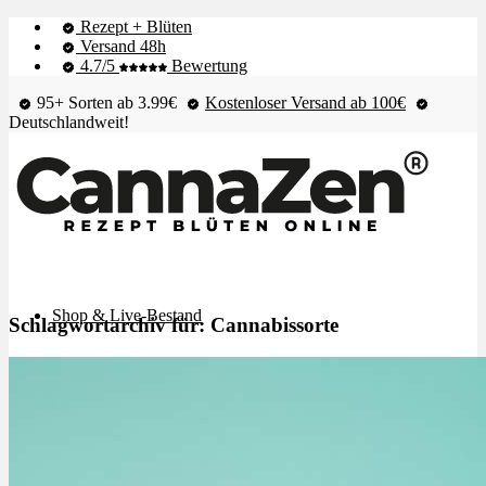
Rezept + Blüten
Versand 48h
4.7/5
Bewertung
95+ Sorten ab 3.99€
Kostenloser Versand ab 100€
Deutschlandweit!
Shop & Live-Bestand
Schlagwortarchiv für:
Cannabissorte
Blüten
Extrakte