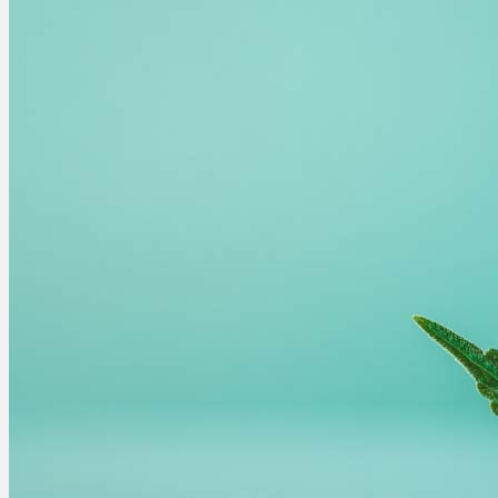
Ablauf
Therapien
Alle Krankheiten
Chronische Schmerzen
ADHS
Angststörungen
Chronische Migräne
Depressionen