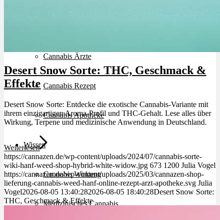
Schlafstörungen
Cannabis Ärzte
Desert Snow Sorte: THC, Geschmack &
Effekte
Cannabis Rezept
Desert Snow Sorte: Entdecke die exotische Cannabis-Variante mit
ihrem einzigartigen Aroma-Profil und THC-Gehalt. Lese alles über
Cannabis Apotheke
Wirkung, Terpene und medizinische Anwendung in Deutschland.
Wissen
Weiterlesen
https://cannazen.de/wp-content/uploads/2024/07/cannabis-sorte-
wiki-hanf-weed-shop-hybrid-white-widow.jpg
673
1200
Julia Vogel
Cannabis Wirkung
https://cannazen.de/wp-content/uploads/2025/03/cannazen-shop-
lieferung-cannabis-weed-hanf-online-rezept-arzt-apotheke.svg
Julia
Vogel
2026-08-05 13:40:28
2026-08-05 18:40:28
Desert Snow Sorte:
THC, Geschmack & Effekte
Medizinisches Cannabis