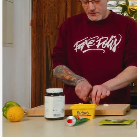
Ablauf
Therapien
Alle Krankheiten
Chronische Schmerzen
ADHS
Angststörungen
Chronische Migräne
Depressionen