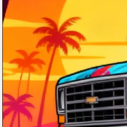
Bewertungen
Hersteller
News
App
Newsletter
Services
Ärzte Service