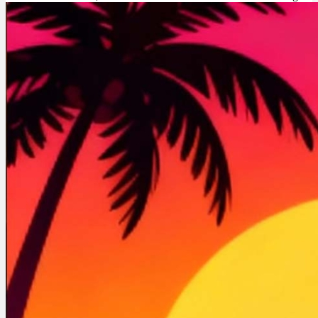
Cannabinoide
THC
CBD
Terpene (Aromen)
Krankheiten
Studien
Zen
Neue Sorten