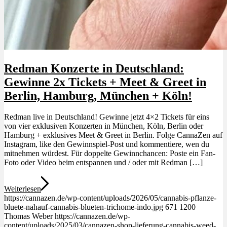
Redman Konzerte in Deutschland:
Gewinne 2x Tickets + Meet & Greet in
Berlin, Hamburg, München + Köln!
Redman live in Deutschland! Gewinne jetzt 4×2 Tickets für eins
von vier exklusiven Konzerten in München, Köln, Berlin oder
Hamburg + exklusives Meet & Greet in Berlin. Folge CannaZen auf
Instagram, like den Gewinnspiel-Post und kommentiere, wen du
mitnehmen würdest. Für doppelte Gewinnchancen: Poste ein Fan-
Foto oder Video beim entspannen und / oder mit Redman […]
Weiterlesen
https://cannazen.de/wp-content/uploads/2026/05/cannabis-pflanze-
bluete-nahauf-cannabis-blueten-trichome-indo.jpg
671
1200
Thomas Weber
https://cannazen.de/wp-
content/uploads/2025/03/cannazen-shop-lieferung-cannabis-weed-