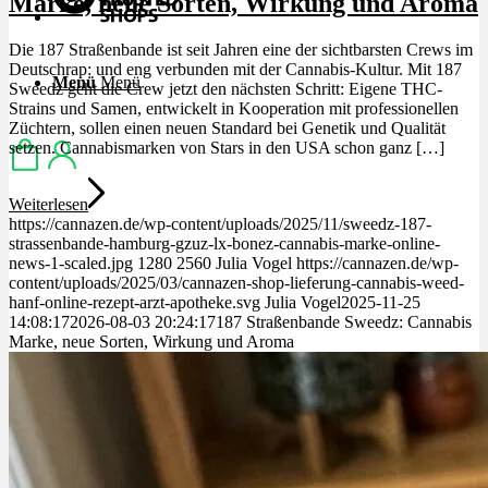
Marke, neue Sorten, Wirkung und Aroma
Die 187 Straßenbande ist seit Jahren eine der sichtbarsten Crews im
Deutschrap: und eng verbunden mit der Cannabis-Kultur. Mit 187
Menü
Menü
Sweedz geht die Crew jetzt den nächsten Schritt: Eigene THC-
Strains und Samen, entwickelt in Kooperation mit professionellen
Züchtern, sollen einen neuen Standard bei Genetik und Qualität
setzen. Cannabismarken von Stars in den USA schon ganz […]
Weiterlesen
https://cannazen.de/wp-content/uploads/2025/11/sweedz-187-
strassenbande-hamburg-gzuz-lx-bonez-cannabis-marke-online-
news-1-scaled.jpg
1280
2560
Julia Vogel
https://cannazen.de/wp-
content/uploads/2025/03/cannazen-shop-lieferung-cannabis-weed-
hanf-online-rezept-arzt-apotheke.svg
Julia Vogel
2025-11-25
14:08:17
2026-08-03 20:24:17
187 Straßenbande Sweedz: Cannabis
Marke, neue Sorten, Wirkung und Aroma