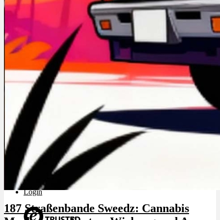
Rezept Service
Apotheken Service
Lieferung
Cannabis Karte
Zen TV
Erfahrungen
Login
187 Straßenbande Sweedz: Cannabis