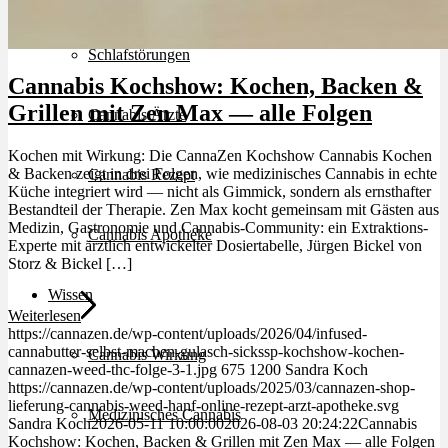
Schlafstörungen
Cannabis Kochshow: Kochen, Backen &
Grillen mit Zen Max — alle Folgen
Cannabis Ärzte
Kochen mit Wirkung: Die CannaZen Kochshow Cannabis Kochen
& Backen zeigt in drei Folgen, wie medizinisches Cannabis in echte
Cannabis Rezept
Küche integriert wird — nicht als Gimmick, sondern als ernsthafter
Bestandteil der Therapie. Zen Max kocht gemeinsam mit Gästen aus
Medizin, Gastronomie und Cannabis-Community: ein Extraktions-
Cannabis Apotheke
Experte mit ärztlich entwickelter Dosiertabelle, Jürgen Bickel von
Storz & Bickel […]
Wissen
Weiterlesen
https://cannazen.de/wp-content/uploads/2026/04/infused-
cannabutter-selbst-machen-gulasch-sickssp-kochshow-kochen-
Cannabis Wirkung
cannazen-weed-thc-folge-3-1.jpg
675
1200
Sandra Koch
https://cannazen.de/wp-content/uploads/2025/03/cannazen-shop-
lieferung-cannabis-weed-hanf-online-rezept-arzt-apotheke.svg
Medizinisches Cannabis
Sandra Koch
2026-05-11 10:00:00
2026-08-03 20:24:22
Cannabis
Kochshow: Kochen, Backen & Grillen mit Zen Max — alle Folgen