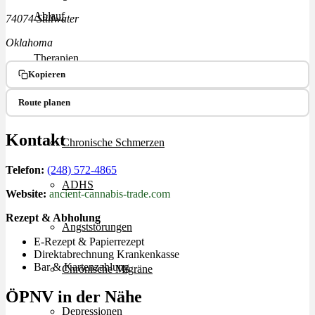
Ablauf
74074 Stillwater
Oklahoma
Therapien
Kopieren
Alle Krankheiten
Route planen
Kontakt
Chronische Schmerzen
Telefon:
(248) 572-4865
ADHS
Website:
ancient-cannabis-trade.com
Rezept & Abholung
Angststörungen
E-Rezept & Papierrezept
Direktabrechnung Krankenkasse
Bar & Kartenzahlung
Chronische Migräne
ÖPNV in der Nähe
Depressionen