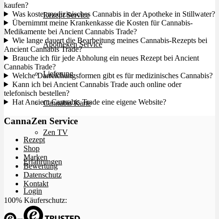
kaufen?
Was kostet medizinisches Cannabis in der Apotheke in Stillwater?
Rezept Service
Übernimmt meine Krankenkasse die Kosten für Cannabis-
Medikamente bei Ancient Cannabis Trade?
Wie lange dauert die Bearbeitung meines Cannabis-Rezepts bei
Apotheken Service
Ancient Cannabis Trade?
Brauche ich für jede Abholung ein neues Rezept bei Ancient
Cannabis Trade?
Lieferung
Welche Darreichungsformen gibt es für medizinisches Cannabis?
Kann ich bei Ancient Cannabis Trade auch online oder
telefonisch bestellen?
Hat Ancient Cannabis Trade eine eigene Website?
Cannabis Karte
CannaZen Service
Zen TV
Rezept
Shop
Marken
Erfahrungen
Bewertung
Datenschutz
Kontakt
Login
100% Käuferschutz: