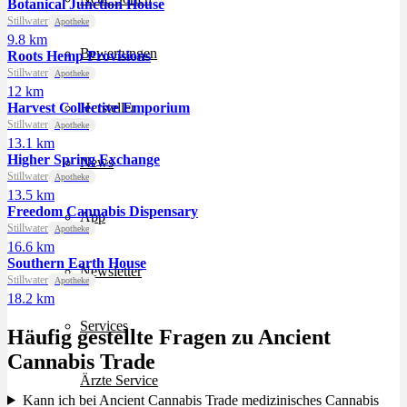
Botanical Junction House
Stillwater
Apotheke
9.8 km
Bewertungen
Roots Hemp Provisions
Stillwater
Apotheke
12 km
Harvest Collective Emporium
Hersteller
Stillwater
Apotheke
13.1 km
Higher Spring Exchange
News
Stillwater
Apotheke
13.5 km
Freedom Cannabis Dispensary
App
Stillwater
Apotheke
16.6 km
Southern Earth House
Newsletter
Stillwater
Apotheke
18.2 km
Services
Häufig gestellte Fragen zu Ancient
Cannabis Trade
Ärzte Service
Kann ich bei Ancient Cannabis Trade medizinisches Cannabis