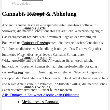
Wird geladen…
Cannabis Rezept & Abholung
Schlafstörungen
Ancient Cannabis Trade ist eine spezialisierte Cannabis-Apotheke in
Cannabis Ärzte
Stillwater, die medizinisches Cannabis auf ärztliche Verschreibung abgibt.
Das Fachgeschäft befindet sich in zentraler Lage an der Washington
Cannabis Rezept
Boulevard und richtet sich an Patienten, die therapeutisches Cannabis als
Teil ihrer medizinischen Behandlung benötigen. Das Team verfügt über
fundiertes Wissen über verschiedene Cannabis-Sorten, deren
Cannabis Apotheke
Wirkungsprofile und die richtige Anwendung für unterschiedliche
Indikationen. Besucher können sich auf eine professionelle Beratung
Wissen
verlassen, die Fragen zur Dosierung, zu möglichen Nebenwirkungen und
zur optimalen Produktauswahl beantwortet. Die Apotheke bietet eine sichere
und legale Anlaufstelle für Patienten in Stillwater 74074, die medizinisches
Cannabis Wirkung
Cannabis unter ärztlicher Aufsicht nutzen möchten.
Alle Einträge in Stillwater
Apotheke in Oklahoma
Medizinisches Cannabis