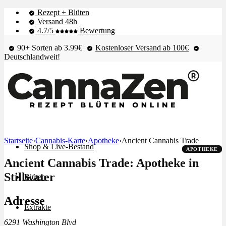
Rezept + Blüten
Versand 48h
4.7/5
Bewertung
90+ Sorten ab 3.99€
Kostenloser Versand ab 100€
Deutschlandweit!
Startseite
›
Cannabis-Karte
›
Apotheke
›
Ancient Cannabis Trade
Shop & Live-Bestand
APOTHEKE
Ancient Cannabis Trade: Apotheke in
Stillwater
Blüten
Adresse
Extrakte
6291 Washington Blvd