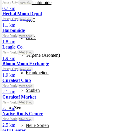
Cannabinoide
Jersey City
Apotheke
0.7 km
Herbal Moon Depot
Jersey City
Apotheke
THC
1.1 km
Harborside
New York
Weed Shop
CBD
1.8 km
Leagle Co.
New York
Weed Shop
Terpene (Aromen)
1.9 km
Bloom Moon Exchange
Jersey City
Apotheke
Krankheiten
1.9 km
Curaleaf Club
New York
Weed Shop
Studien
2.1 km
Curaleaf Market
New York
Weed Shop
Zen
2.1 km
Native Roots Center
New York
Weed Shop
2.5 km
Neue Sorten
GTI Center