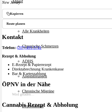
Ablauf
New Jersey
Kopieren
Therapien
Route planen
Alle Krankheiten
Kontakt
Chronische Schmerzen
Telefon:
(207) 491-5741
Rezept & Abholung
ADHS
E-Rezept & Papierrezept
Direktabrechnung Krankenkasse
Bar & Kartenzahlung
Angststörungen
ÖPNV in der Nähe
Chronische Migräne
Wird geladen…
Cannabis Rezept & Abholung
Depressionen