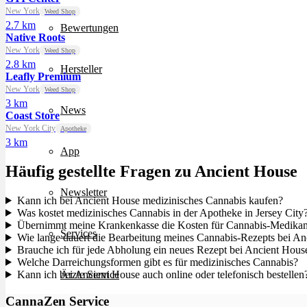
New York
Weed Shop
2.7 km
Bewertungen
Native Roots
New York
Weed Shop
2.8 km
Hersteller
Leafly Premium
New York
Weed Shop
3 km
News
Coast Store
New York City
Apotheke
3 km
App
Häufig gestellte Fragen zu Ancient House
Newsletter
Kann ich bei Ancient House medizinisches Cannabis kaufen?
Was kostet medizinisches Cannabis in der Apotheke in Jersey City
Übernimmt meine Krankenkasse die Kosten für Cannabis-Medikam
Services
Wie lange dauert die Bearbeitung meines Cannabis-Rezepts bei A
Brauche ich für jede Abholung ein neues Rezept bei Ancient Hous
Welche Darreichungsformen gibt es für medizinisches Cannabis?
Kann ich bei Ancient House auch online oder telefonisch bestellen
Ärzte Service
CannaZen Service