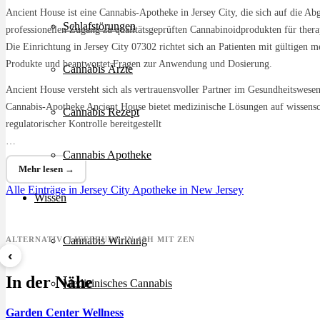
Ancient House ist eine Cannabis-Apotheke in Jersey City, die sich auf die Abg
Schlafstörungen
professionellen Zugang zu qualitätsgeprüften Cannabinoidprodukten für therap
Die Einrichtung in Jersey City 07302 richtet sich an Patienten mit gültigen 
Produkte und beantwortet Fragen zur Anwendung und Dosierung.
Cannabis Ärzte
Ancient House versteht sich als vertrauensvoller Partner im Gesundheitswese
Cannabis-Apotheke Ancient House bietet medizinische Lösungen auf wissensch
Cannabis Rezept
regulatorischer Kontrolle bereitgestellt
…
Cannabis Apotheke
Mehr lesen →
Alle Einträge in Jersey City
Apotheke in New Jersey
Wissen
Cannabis Wirkung
ALTERNATIV: LIEFERUNG IN 48H MIT ZEN
‹
Sour Mintz Haze
Papaya Bomb
8 Bal
In der Nähe
Medizinisches Cannabis
ab 5,99 €/g
ab 4,55 €/g
ab 7,2
Garden Center Wellness