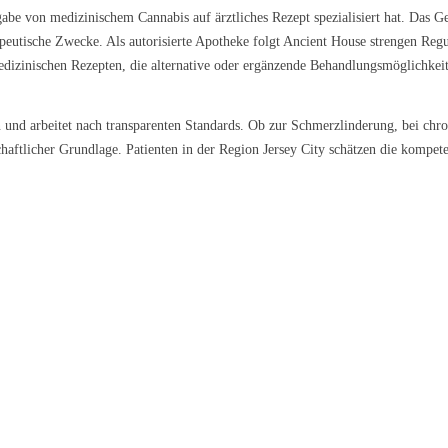
abe von medizinischem Cannabis auf ärztliches Rezept spezialisiert hat. Das Ges
eutische Zwecke. Als autorisierte Apotheke folgt Ancient House strengen Regul
medizinischen Rezepten, die alternative oder ergänzende Behandlungsmöglichkei
n und arbeitet nach transparenten Standards. Ob zur Schmerzlinderung, bei ch
aftlicher Grundlage. Patienten in der Region Jersey City schätzen die kompet
l Kush
Sour Kush
Grape Galena
9 €/g
ab 6,99 €/g
ab 5,59 €/g