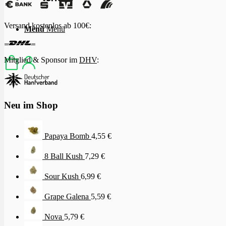
Versand kostenlos ab 100€:
Menü
Menü
Mitglied & Sponsor im
DHV
:
Neu im Shop
Papaya Bomb
4,55
€
8 Ball Kush
7,29
€
Sour Kush
6,99
€
Grape Galena
5,59
€
Nova
5,79
€