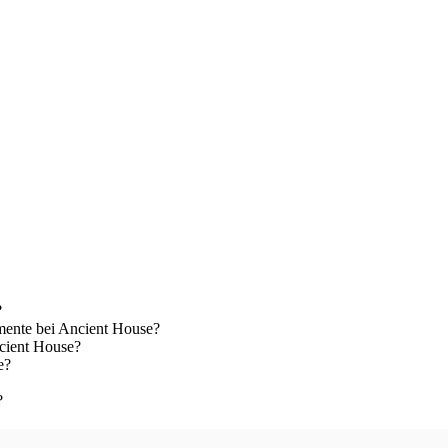
?
ente bei Ancient House?
ncient House?
e?
?