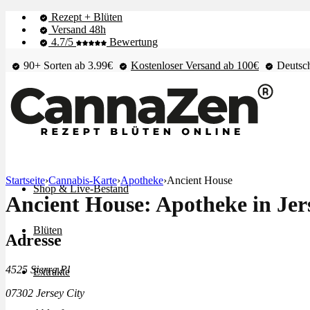
Rezept + Blüten
Versand 48h
4.7/5
Bewertung
90+ Sorten ab 3.99€
Kostenloser Versand ab 100€
Deutsch
Startseite
›
Cannabis-Karte
›
Apotheke
›
Ancient House
Shop & Live-Bestand
Ancient House: Apotheke in Jer
Blüten
Adresse
4525 Sierra Pl
Extrakte
07302 Jersey City