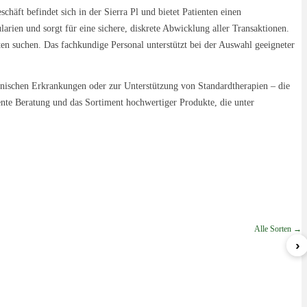
chäft befindet sich in der Sierra Pl und bietet Patienten einen
arien und sorgt für eine sichere, diskrete Abwicklung aller Transaktionen.
ten suchen. Das fachkundige Personal unterstützt bei der Auswahl geeigneter
ronischen Erkrankungen oder zur Unterstützung von Standardtherapien – die
ente Beratung und das Sortiment hochwertiger Produkte, die unter
Alle Sorten →
›
Nova
Lemon Cream Sherbert
ab 5,79 €/g
ab 6,99 €/g