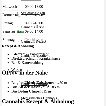
Mittwoch
09:00-18:00
Schlafstörungen
Donnerstag
09:00-18:00
Freitag
09:00-18:00
Cannabis Ärzte
Samstag
09:00-14:00
Heute
Sonntag
Geschlossen
Cannabis Rezept
Rezept & Abholung
E-Rezept & Papierrezept
Cannabis Apotheke
Direktabrechnung Krankenkasse
Bar & Kartenzahlung
Wissen
ÖPNV in der Nähe
Bahnhof
Hürth-Kalscheuren
430 m
Cannabis Wirkung
Bus
An der Hasenkaule
185 m
Bus
Böhm Chapel
315 m
Medizinisches Cannabis
Cannabis Rezept & Abholung