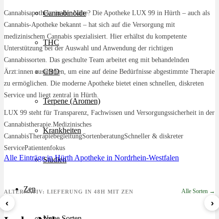
Cannabisapotheke in der Nähe? Die Apotheke LUX 99 in Hürth – auch als
Cannabinoide
Cannabis-Apotheke bekannt – hat sich auf die Versorgung mit
medizinischem Cannabis spezialisiert. Hier erhältst du kompetente
THC
Unterstützung bei der Auswahl und Anwendung der richtigen
Cannabissorten. Das geschulte Team arbeitet eng mit behandelnden
Ärzt:innen zusammen, um eine auf deine Bedürfnisse abgestimmte Therapie
CBD
zu ermöglichen. Die moderne Apotheke bietet einen schnellen, diskreten
Service und liegt zentral in Hürth.
Terpene (Aromen)
LUX 99 steht für Transparenz, Fachwissen und Versorgungssicherheit in der
Cannabistherapie.Medizinisches
Krankheiten
CannabisTherapiebegleitungSortenberatungSchneller & diskreter
ServicePatientenfokus
Alle Einträge in Hürth
Apotheke in Nordrhein-Westfalen
Studien
Zen
Alle Sorten →
ALTERNATIV: LIEFERUNG IN 48H MIT ZEN
‹
›
Sour Mintz Haze
Papaya Bomb
8 Ball Kush
Neue Sorten