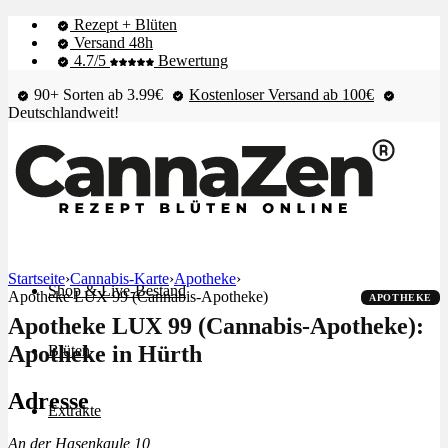
Rezept + Blüten
Versand 48h
4.7/5
Bewertung
90+ Sorten ab 3.99€
Kostenloser Versand ab 100€
Deutschlandweit!
Startseite
›
Cannabis-Karte
›
Apotheke
›
Shop & Live-Bestand
Apotheke LUX 99 (Cannabis-Apotheke)
APOTHEKE
Apotheke LUX 99 (Cannabis-Apotheke):
Apotheke in Hürth
Blüten
Adresse
Extrakte
An der Hasenkaule 10