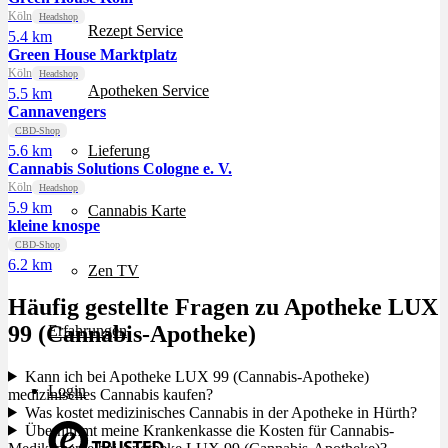
Köln
Headshop
Rezept Service
5.4 km
Green House Marktplatz
Köln
Headshop
Apotheken Service
5.5 km
Cannavengers
CBD-Shop
5.6 km
Lieferung
Cannabis Solutions Cologne e. V.
Köln
Headshop
5.9 km
Cannabis Karte
kleine knospe
CBD-Shop
6.2 km
Zen TV
Häufig gestellte Fragen zu Apotheke LUX
99 (Cannabis-Apotheke)
Erfahrungen
Kann ich bei Apotheke LUX 99 (Cannabis-Apotheke)
Login
medizinisches Cannabis kaufen?
Was kostet medizinisches Cannabis in der Apotheke in Hürth?
Übernimmt meine Krankenkasse die Kosten für Cannabis-