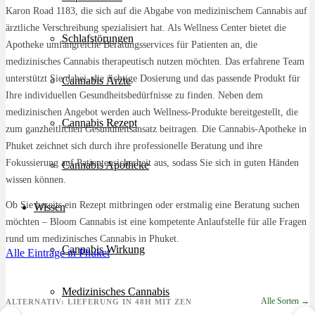
Karon Road 1183, die sich auf die Abgabe von medizinischem Cannabis auf
ärztliche Verschreibung spezialisiert hat. Als Wellness Center bietet die
Schlafstörungen
Apotheke umfangreiche Beratungsservices für Patienten an, die
medizinisches Cannabis therapeutisch nutzen möchten. Das erfahrene Team
unterstützt Sie dabei, die richtige Dosierung und das passende Produkt für
Cannabis Ärzte
Ihre individuellen Gesundheitsbedürfnisse zu finden. Neben dem
medizinischen Angebot werden auch Wellness-Produkte bereitgestellt, die
Cannabis Rezept
zum ganzheitlichen Gesundheitsansatz beitragen. Die Cannabis-Apotheke in
Phuket zeichnet sich durch ihre professionelle Beratung und ihre
Fokussierung auf Patientensicherheit aus, sodass Sie sich in guten Händen
Cannabis Apotheke
wissen können.
Ob Sie bereits ein Rezept mitbringen oder erstmalig eine Beratung suchen
Wissen
möchten – Bloom Cannabis ist eine kompetente Anlaufstelle für alle Fragen
rund um medizinisches Cannabis in Phuket.
Cannabis Wirkung
Alle Einträge in Phuket
Medizinisches Cannabis
Alle Sorten →
ALTERNATIV: LIEFERUNG IN 48H MIT ZEN