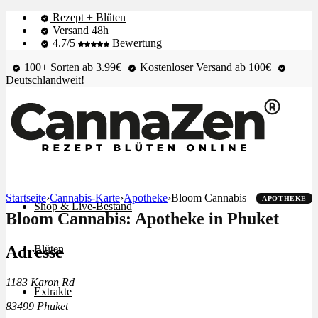
Rezept + Blüten
Versand 48h
4.7/5
Bewertung
100+ Sorten ab 3.99€
Kostenloser Versand ab 100€
Deutschlandweit!
Startseite
›
Cannabis-Karte
›
Apotheke
›
Bloom Cannabis
APOTHEKE
Shop & Live-Bestand
Bloom Cannabis: Apotheke in Phuket
Adresse
Blüten
1183 Karon Rd
Extrakte
83499 Phuket