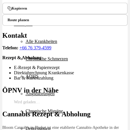
Ablauf
Kopieren
Route planen
Therapien
Kontakt
Alle Krankheiten
Telefon:
+66 76 379-4599
Rezept & Abholung
Chronische Schmerzen
E-Rezept & Papierrezept
Direktabrechnung Krankenkasse
ADHS
Bar & Kartenzahlung
ÖPNV in der Nähe
Angststörungen
Wird geladen…
Chronische Migräne
Cannabis Rezept & Abholung
Bloom Cannabis in Phuket ist eine etablierte Cannabis-Apotheke in der
Depressionen