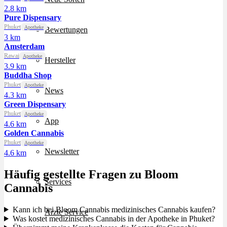
2.8 km
Pure Dispensary
Phuket
Apotheke
Bewertungen
3 km
Amsterdam
Rawai
Apotheke
Hersteller
3.9 km
Buddha Shop
Phuket
Apotheke
News
4.3 km
Green Dispensary
Phuket
Apotheke
App
4.6 km
Golden Cannabis
Phuket
Apotheke
Newsletter
4.6 km
Häufig gestellte Fragen zu Bloom
Services
Cannabis
Kann ich bei Bloom Cannabis medizinisches Cannabis kaufen?
Ärzte Service
Was kostet medizinisches Cannabis in der Apotheke in Phuket?