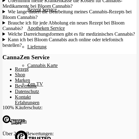
Übernimmt meine Krankenkasse die Kosten für Cannabis-
Medikamente bei Bloom Cannabis?
Rezept Service
Wie lange dauert die Bearbeitung meines Cannabis-Rezepts bei
Bloom Cannabis?
Brauche ich für jede Abholung ein neues Rezept bei Bloom
Apotheken Service
Cannabis?
Welche Darreichungsformen gibt es für medizinisches Cannabis?
Kann ich bei Bloom Cannabis auch online oder telefonisch
bestellen?
Lieferung
CannaZen Service
Cannabis Karte
Rezept
Shop
Marken
Zen TV
Bewertung
Datenschutz
Kontakt
Erfahrungen
100% Käuferschutz:
Login
Über 2.000 Bewertungen: