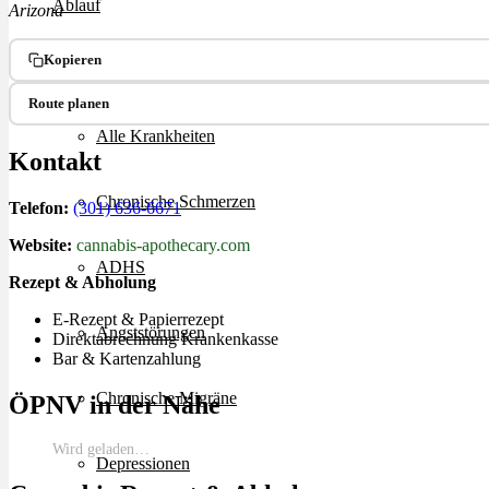
Ablauf
Arizona
Kopieren
Therapien
Route planen
Alle Krankheiten
Kontakt
Chronische Schmerzen
Telefon:
(301) 636-6671
Website:
cannabis-apothecary.com
ADHS
Rezept & Abholung
E-Rezept & Papierrezept
Angststörungen
Direktabrechnung Krankenkasse
Bar & Kartenzahlung
Chronische Migräne
ÖPNV in der Nähe
Wird geladen…
Depressionen