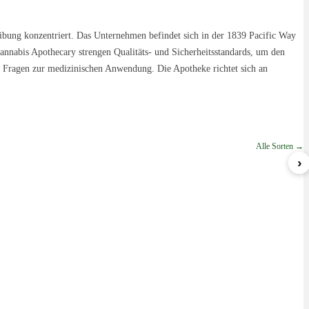
eibung konzentriert. Das Unternehmen befindet sich in der 1839 Pacific Way
Cannabis Apothecary strengen Qualitäts- und Sicherheitsstandards, um den
i Fragen zur medizinischen Anwendung. Die Apotheke richtet sich an
Alle Sorten →
›
Nova
Lemon Cream Sherbert
ab 5,79 €/g
ab 6,99 €/g