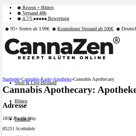
Rezept + Blüten
Versand 48h
4.7/5
Bewertung
95+ Sorten ab 3.99€
Kostenloser Versand ab 100€
Deutsch
Startseite
›
Cannabis-Karte
›
Apotheke
›
Cannabis Apothecary
Shop & Live-Bestand
Cannabis Apothecary: Apotheke 
Blüten
Adresse
1839 Pacific Way
Extrakte
85251 Scottsdale