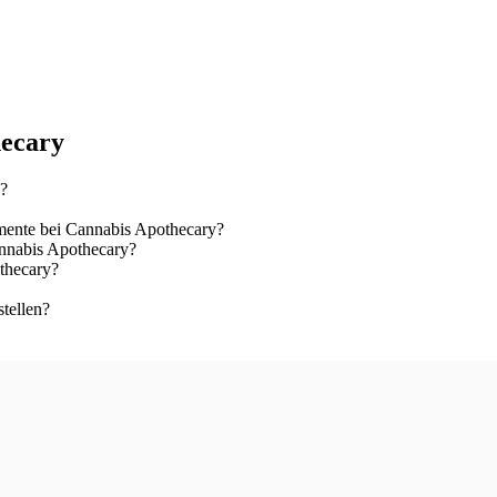
hecary
n?
ente bei Cannabis Apothecary?
annabis Apothecary?
thecary?
tellen?