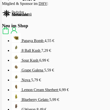
Mitglied & Sponsor im
DHV
:
Menü
Menü
Neu im Shop
Papaya Bomb
4,55
€
8 Ball Kush
7,29
€
Sour Kush
6,99
€
Grape Galena
5,59
€
Nova
5,79
€
Lemon Cream Sherbert
6,99
€
Blueberry Gelato
5,99
€
GWagon
8,49
€