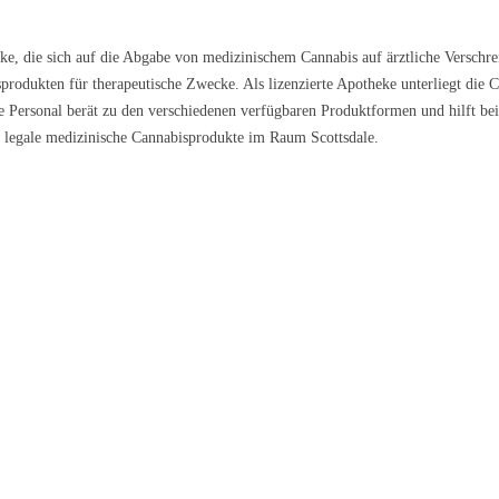
heke, die sich auf die Abgabe von medizinischem Cannabis auf ärztliche Verschr
produkten für therapeutische Zwecke. Als lizenzierte Apotheke unterliegt die 
 Personal berät zu den verschiedenen verfügbaren Produktformen und hilft be
ür legale medizinische Cannabisprodukte im Raum Scottsdale.
l Kush
Sour Kush
Grape Galena
9 €/g
ab 6,99 €/g
ab 5,59 €/g