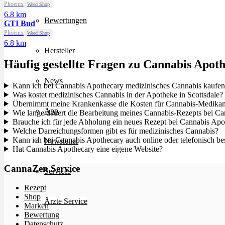
Phoenix
Weed Shop
6.8 km
Bewertungen
GTI Bud
Phoenix
Weed Shop
6.8 km
Hersteller
Häufig gestellte Fragen zu Cannabis Apot
News
Kann ich bei Cannabis Apothecary medizinisches Cannabis kaufe
Was kostet medizinisches Cannabis in der Apotheke in Scottsdale?
Übernimmt meine Krankenkasse die Kosten für Cannabis-Medikam
App
Wie lange dauert die Bearbeitung meines Cannabis-Rezepts bei C
Brauche ich für jede Abholung ein neues Rezept bei Cannabis Apo
Welche Darreichungsformen gibt es für medizinisches Cannabis?
Kann ich bei Cannabis Apothecary auch online oder telefonisch bes
Newsletter
Hat Cannabis Apothecary eine eigene Website?
CannaZen Service
Services
Rezept
Shop
Ärzte Service
Marken
Bewertung
Datenschutz