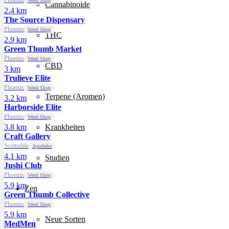
Phoenix
Weed Shop
Cannabinoide
2.4 km
The Source Dispensary
Phoenix
Weed Shop
THC
2.9 km
Green Thumb Market
Phoenix
Weed Shop
CBD
3 km
Trulieve Elite
Phoenix
Weed Shop
Terpene (Aromen)
3.2 km
Harborside Elite
Phoenix
Weed Shop
3.8 km
Krankheiten
Craft Gallery
Scottsdale
Apotheke
4.1 km
Studien
Jushi Club
Phoenix
Weed Shop
5.9 km
Zen
Green Thumb Collective
Phoenix
Weed Shop
5.9 km
Neue Sorten
MedMen