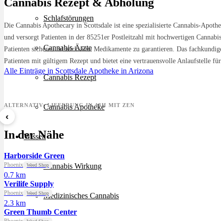
Cannabis Rezept & Abholung
Schlafstörungen
Die Cannabis Apothecary in Scottsdale ist eine spezialisierte Cannabis-Apot
und versorgt Patienten in der 85251er Postleitzahl mit hochwertigen Cannabis
Cannabis Ärzte
Patienten sichere und wirksame Medikamente zu garantieren. Das fachkundige
Patienten mit gültigem Rezept und bietet eine vertrauensvolle Anlaufstelle f
Alle Einträge in Scottsdale
Apotheke in Arizona
Cannabis Rezept
ALTERNATIV: LIEFERUNG IN 48H MIT ZEN
Cannabis Apotheke
‹
Sour Mintz Haze
Papaya Bomb
8 Bal
In der Nähe
ab 5,99 €/g
ab 4,55 €/g
ab 7,2
Wissen
Harborside Green
Phoenix
Cannabis Wirkung
Weed Shop
0.7 km
Verilife Supply
Phoenix
Weed Shop
Medizinisches Cannabis
2.3 km
Green Thumb Center