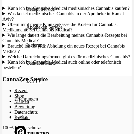
Kann ich bei Cannabis Medical medizinisches Cannabis kaufen?
Rezept Service
Was kostet medizinisches Cannabis in der Apotheke in Ramat
Aviv?
Übernimmt meine Krankenkasse die Kosten für Cannabis-
Apotheken Service
Medikamente bei Cannabis Medical?
Wie lange dauert die Bearbeitung meines Cannabis-Rezepts bei
Cannabis Medical?
Lieferung
Brauche ich für jede Abholung ein neues Rezept bei Cannabis
Medical?
Welche Darreichungsformen gibt es für medizinisches Cannabis?
Kann ich bei Cannabis Medical auch online oder telefonisch
Cannabis Karte
bestellen?
CannaZen Service
Zen TV
Rezept
Shop
Erfahrungen
Marken
Bewertung
Datenschutz
Login
Kontakt
100% Käuferschutz: