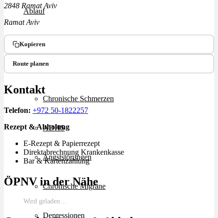
2848 Ramat Aviv
Ablauf
Ramat Aviv
Therapien
Kopieren
Route planen
Alle Krankheiten
Kontakt
Chronische Schmerzen
Telefon:
+972 50-1822257
Rezept & Abholung
ADHS
E-Rezept & Papierrezept
Direktabrechnung Krankenkasse
Angststörungen
Bar & Kartenzahlung
ÖPNV in der Nähe
Chronische Migräne
Wird geladen…
Depressionen