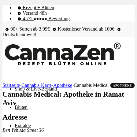
Rezept + Blüten
Versand 48h
4.7/5
Bewertung
90+ Sorten ab 3.99€
Kostenloser Versand ab 100€
Deutschlandweit!
Startseite
›
Cannabis-Karte
›
Apotheke
›
Cannabis Medical
APOTHEKE
Shop & Live-Bestand
Cannabis Medical: Apotheke in Ramat
Aviv
Blüten
Adresse
Extrakte
Ben Yehuda Street 36