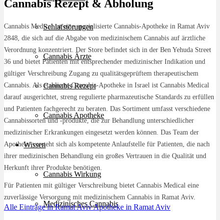
Cannabis Rezept & Abholung
Cannabis Medical ist eine spezialisierte Cannabis-Apotheke in Ramat Aviv
Schlafstörungen
2848, die sich auf die Abgabe von medizinischem Cannabis auf ärztliche
Verordnung konzentriert. Der Store befindet sich in der Ben Yehuda Street
Cannabis Ärzte
36 und bietet Patienten mit entsprechender medizinischer Indikation und
gültiger Verschreibung Zugang zu qualitätsgeprüftem therapeutischem
Cannabis. Als etablierte Cannabis-Apotheke in Israel ist Cannabis Medical
Cannabis Rezept
darauf ausgerichtet, streng regulierte pharmazeutische Standards zu erfüllen
und Patienten fachgerecht zu beraten. Das Sortiment umfasst verschiedene
Cannabis Apotheke
Cannabissorten und -produkte, die zur Behandlung unterschiedlicher
medizinischer Erkrankungen eingesetzt werden können. Das Team der
Apotheke versteht sich als kompetente Anlaufstelle für Patienten, die nach
Wissen
ihrer medizinischen Behandlung ein großes Vertrauen in die Qualität und
Herkunft ihrer Produkte benötigen.
Cannabis Wirkung
Für Patienten mit gültiger Verschreibung bietet Cannabis Medical eine
zuverlässige Versorgung mit medizinischem Cannabis in Ramat Aviv.
Medizinisches Cannabis
Alle Einträge in Ramat Aviv
Apotheke in Ramat Aviv