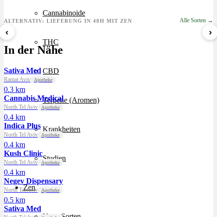
Cannabinoide
Alle Sorten →
ALTERNATIV: LIEFERUNG IN 48H MIT ZEN
‹
›
THC
Sour Mintz Haze
Papaya Bomb
8 Ball Kush
In der Nähe
ab 5,99 €/g
ab 4,55 €/g
ab 7,29 €/g
Sativa Med
CBD
Ramat Aviv
Apotheke
0.3 km
Cannabis Medical
Terpene (Aromen)
North Tel Aviv
Apotheke
0.4 km
Indica Plus
Krankheiten
North Tel Aviv
Apotheke
0.4 km
Kush Clinic
Studien
North Tel Aviv
Apotheke
0.4 km
Negev Dispensary
Zen
North Tel Aviv
Apotheke
0.5 km
Sativa Med
Neue Sorten