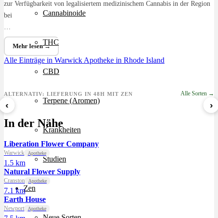
zur Verfügbarkeit von legalisiertem medizinischem Cannabis in der Region
Cannabinoide
bei
…
THC
Mehr lesen →
Alle Einträge in Warwick
Apotheke in Rhode Island
CBD
Alle Sorten →
ALTERNATIV: LIEFERUNG IN 48H MIT ZEN
Terpene (Aromen)
‹
›
Sour Mintz Haze
Papaya Bomb
8 Ball Kush
In der Nähe
ab 5,99 €/g
ab 4,55 €/g
ab 7,29 €/g
Krankheiten
Liberation Flower Company
Warwick
Apotheke
Studien
1.5 km
Natural Flower Supply
Cranston
Apotheke
Zen
7.1 km
Earth House
Newport
Apotheke
Neue Sorten