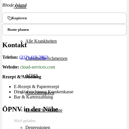
Rhode Island
Ablauf
Kopieren
Therapien
Route planen
Alle Krankheiten
Kontakt
Telefon:
(312) 419-3862
Chronische Schmerzen
Website:
cloud-services.com
ADHS
Rezept & Abholung
E-Rezept & Papierrezept
Direktabrechnung Krankenkasse
Angststörungen
Bar & Kartenzahlung
ÖPNV in der Nähe
Chronische Migräne
Wird geladen…
Depressionen