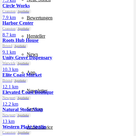
7.5 km
Circle Works
Cranston
Apotheke
7.9 km
Bewertungen
Harbor Center
Cranston
Apotheke
8.7 km
Hersteller
Roots Hub House
Bristol
Apotheke
9.1 km
News
Unity Grove Dispensary
Warwick
Apotheke
10.3 km
App
Elite Coast Market
Bristol
Apotheke
12.1 km
Newsletter
Elevated Coast Boutique
Newport
Apotheke
12.2 km
Services
Natural Stone Shop
Newport
Apotheke
13 km
Western Plant Studio
Ärzte Service
Cranston
Apotheke