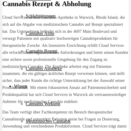
Cannabis Rezept & Abholung
Schlafstörungen
Cloud Services ist eine Cannabis-Apotheke in Warwick, Rhode Island, die
sich auf die Abgabe von medizinischem Cannabis auf Rezept spezialisiert
hat. Das Unternehmen befindet sich in der 4697 Main Boulevard und
Cannabis Ärzte
versorgt Patienten mit qualitativ hochwertigen Cannabisprodukten für
therapeutische Zwecke. Als lizenzierte Einrichtung erfüllt Cloud Services
Cannabis Rezept
alle erforderlichen regulatorischen Anforderungen und bietet seinen Kunden
eine sichere sowie professionelle Umgebung für den Zugang zu
medizinischem Cannabis. Die Apotheke arbeitet eng mit Patienten
Cannabis Apotheke
zusammen, die ein gültiges ärztliches Rezept vorweisen können, und stellt
sicher, dass jeder Kunde die richtige Unterstützung bei der Auswahl seiner
Wissen
Produkte erhält. Mit einem fokussierten Ansatz auf Patientensicherheit und
Produktqualität hat sich Cloud Services in Warwick als vertrauenswürdiger
Anbieter für medizinisches Cannabis etabliert.
Cannabis Wirkung
Das Team verfügt über Fachkompetenz im Bereich therapeutischer
Cannabinoide und unterstützt Patienten gerne bei Fragen zu Dosierung,
Medizinisches Cannabis
Anwendung und verschiedenen Produktformen. Cloud Services trägt damit