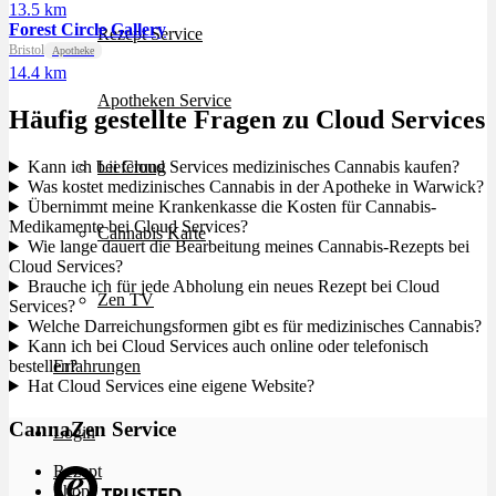
13.5 km
Forest Circle Gallery
Rezept Service
Bristol
Apotheke
14.4 km
Apotheken Service
Häufig gestellte Fragen zu Cloud Services
Kann ich bei Cloud Services medizinisches Cannabis kaufen?
Lieferung
Was kostet medizinisches Cannabis in der Apotheke in Warwick?
Übernimmt meine Krankenkasse die Kosten für Cannabis-
Medikamente bei Cloud Services?
Cannabis Karte
Wie lange dauert die Bearbeitung meines Cannabis-Rezepts bei
Cloud Services?
Brauche ich für jede Abholung ein neues Rezept bei Cloud
Zen TV
Services?
Welche Darreichungsformen gibt es für medizinisches Cannabis?
Kann ich bei Cloud Services auch online oder telefonisch
bestellen?
Erfahrungen
Hat Cloud Services eine eigene Website?
CannaZen Service
Login
Rezept
Shop