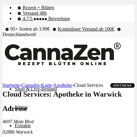
Rezept + Blüten
Versand 48h
4.7/5
Bewertung
95+ Sorten ab 3.99€
Kostenloser Versand ab 100€
Deutschlandweit!
Startseite
›
Cannabis-Karte
›
Apotheke
›
Cloud Services
APOTHEKE
Shop & Live-Bestand
Cloud Services: Apotheke in Warwick
Adresse
Blüten
4697 Main Blvd
Extrakte
02886 Warwick