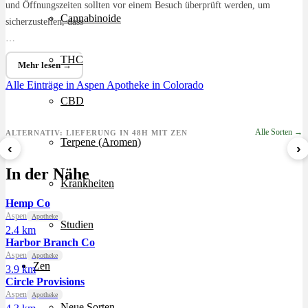
und Öffnungszeiten sollten vor einem Besuch überprüft werden, um
Cannabinoide
sicherzustellen, dass
…
THC
Mehr lesen →
Alle Einträge in Aspen
Apotheke in Colorado
CBD
Alle Sorten →
ALTERNATIV: LIEFERUNG IN 48H MIT ZEN
Terpene (Aromen)
‹
›
Sour Mintz Haze
Papaya Bomb
8 Ball Kush
In der Nähe
ab 5,99 €/g
ab 4,55 €/g
ab 7,29 €/g
Krankheiten
Hemp Co
Aspen
Apotheke
Studien
2.4 km
Harbor Branch Co
Aspen
Apotheke
Zen
3.9 km
Circle Provisions
Aspen
Apotheke
Neue Sorten