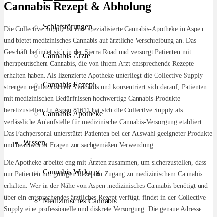
Cannabis Rezept & Abholung
Schlafstörungen
Die Collective Supply ist eine spezialisierte Cannabis-Apotheke in Aspen
und bietet medizinisches Cannabis auf ärztliche Verschreibung an. Das
Geschäft befindet sich in der Sierra Road und versorgt Patienten mit
Cannabis Ärzte
therapeutischem Cannabis, die von ihrem Arzt entsprechende Rezepte
erhalten haben. Als lizenzierte Apotheke unterliegt die Collective Supply
Cannabis Rezept
strengen regulatorischen Standards und konzentriert sich darauf, Patienten
mit medizinischen Bedürfnissen hochwertige Cannabis-Produkte
bereitzustellen. In Aspen 81611 hat sich die Collective Supply als
Cannabis Apotheke
verlässliche Anlaufstelle für medizinische Cannabis-Versorgung etabliert.
Das Fachpersonal unterstützt Patienten bei der Auswahl geeigneter Produkte
Wissen
und beantwortet Fragen zur sachgemäßen Verwendung.
Die Apotheke arbeitet eng mit Ärzten zusammen, um sicherzustellen, dass
Cannabis Wirkung
nur Patienten mit gültigen Rezepten Zugang zu medizinischem Cannabis
erhalten. Wer in der Nähe von Aspen medizinisches Cannabis benötigt und
über ein entsprechendes ärztliches Rezept verfügt, findet in der Collective
Medizinisches Cannabis
Supply eine professionelle und diskrete Versorgung. Die genaue Adresse