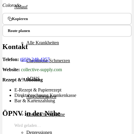
Colorado
Ablauf
Kopieren
Therapien
Route planen
Alle Krankheiten
Kontakt
Telefon:
(603) 248-4257
Chronische Schmerzen
Website:
collective-supply.com
ADHS
Rezept & Abholung
E-Rezept & Papierrezept
Direktabrechnung Krankenkasse
Angststörungen
Bar & Kartenzahlung
ÖPNV in der Nähe
Chronische Migräne
Wird geladen…
Depressionen