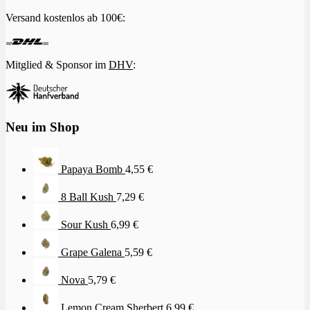
Versand kostenlos ab 100€:
Mitglied & Sponsor im
DHV
:
Neu im Shop
Papaya Bomb
4,55
€
8 Ball Kush
7,29
€
Sour Kush
6,99
€
Grape Galena
5,59
€
Nova
5,79
€
Lemon Cream Sherbert
6,99
€