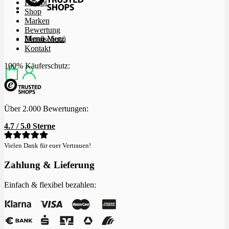
Rezept
Shop
Marken
Bewertung
Menü
Menü
Datenschutz
Kontakt
100% Käuferschutz:
Über 2.000 Bewertungen:
4.7 / 5.0 Sterne
Vielen Dank für euer Vertrauen!
Zahlung & Lieferung
Einfach & flexibel bezahlen: