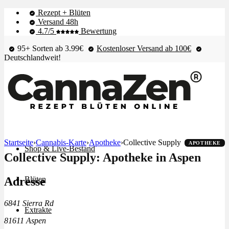
Rezept + Blüten
Versand 48h
4.7/5
Bewertung
95+ Sorten ab 3.99€
Kostenloser Versand ab 100€
Deutschlandweit!
Startseite
›
Cannabis-Karte
›
Apotheke
›
Collective Supply
APOTHEKE
Shop & Live-Bestand
Collective Supply: Apotheke in Aspen
Adresse
Blüten
6841 Sierra Rd
Extrakte
81611 Aspen