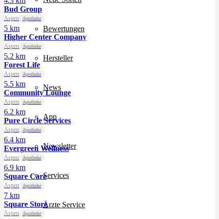
4.3 km
Bud Group
Aspen
Apotheke
5 km
Bewertungen
Higher Center Company
Aspen
Apotheke
5.2 km
Hersteller
Forest Life
Aspen
Apotheke
5.5 km
News
Community Lounge
Aspen
Apotheke
6.2 km
App
Pure Circle Services
Aspen
Apotheke
6.4 km
Newsletter
Evergreen Wellness
Aspen
Apotheke
6.9 km
Services
Square Care
Aspen
Apotheke
7 km
Square Store
Ärzte Service
Aspen
Apotheke