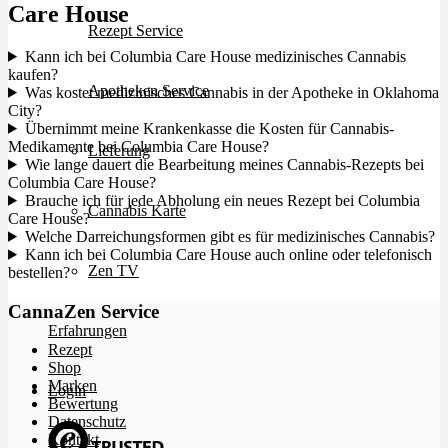
Care House
Rezept Service
Kann ich bei Columbia Care House medizinisches Cannabis
kaufen?
Apotheken Service
Was kostet medizinisches Cannabis in der Apotheke in Oklahoma
City?
Übernimmt meine Krankenkasse die Kosten für Cannabis-
Medikamente bei Columbia Care House?
Lieferung
Wie lange dauert die Bearbeitung meines Cannabis-Rezepts bei
Columbia Care House?
Brauche ich für jede Abholung ein neues Rezept bei Columbia
Cannabis Karte
Care House?
Welche Darreichungsformen gibt es für medizinisches Cannabis?
Kann ich bei Columbia Care House auch online oder telefonisch
Zen TV
bestellen?
CannaZen Service
Erfahrungen
Rezept
Shop
Marken
Login
Bewertung
Datenschutz
Kontakt