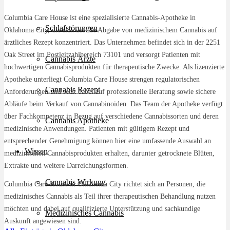
Columbia Care House ist eine spezialisierte Cannabis-Apotheke in
Schlafstörungen
Oklahoma City, die sich auf die Abgabe von medizinischem Cannabis auf
ärztliches Rezept konzentriert. Das Unternehmen befindet sich in der 2251
Oak Street im Postleitzahlbereich 73101 und versorgt Patienten mit
Cannabis Ärzte
hochwertigen Cannabisprodukten für therapeutische Zwecke. Als lizenzierte
Apotheke unterliegt Columbia Care House strengen regulatorischen
Cannabis Rezept
Anforderungen und setzt dabei auf professionelle Beratung sowie sichere
Abläufe beim Verkauf von Cannabinoiden. Das Team der Apotheke verfügt
über Fachkompetenz in Bezug auf verschiedene Cannabissorten und deren
Cannabis Apotheke
medizinische Anwendungen. Patienten mit gültigem Rezept und
entsprechender Genehmigung können hier eine umfassende Auswahl an
Wissen
medizinischen Cannabisprodukten erhalten, darunter getrocknete Blüten,
Extrakte und weitere Darreichungsformen.
Cannabis Wirkung
Columbia Care House in Oklahoma City richtet sich an Personen, die
medizinisches Cannabis als Teil ihrer therapeutischen Behandlung nutzen
möchten und dabei auf qualifizierte Unterstützung und sachkundige
Medizinisches Cannabis
Auskunft angewiesen sind.