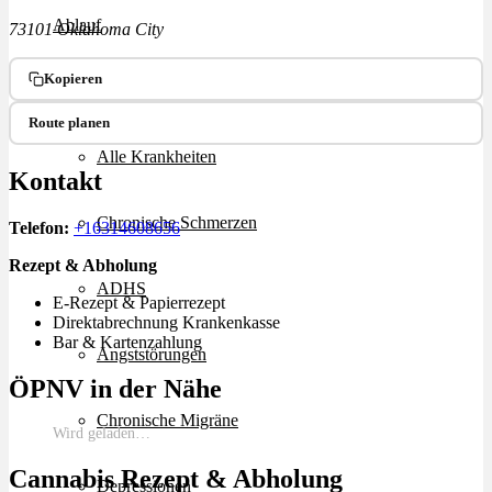
Ablauf
73101 Oklahoma City
Kopieren
Therapien
Route planen
Alle Krankheiten
Kontakt
Chronische Schmerzen
Telefon:
+16314608656
Rezept & Abholung
ADHS
E-Rezept & Papierrezept
Direktabrechnung Krankenkasse
Bar & Kartenzahlung
Angststörungen
ÖPNV in der Nähe
Chronische Migräne
Wird geladen…
Cannabis Rezept & Abholung
Depressionen