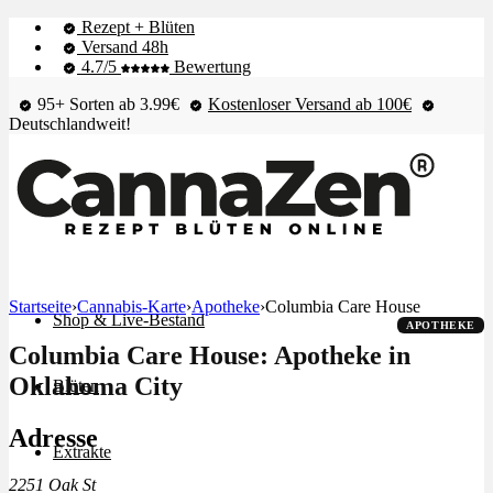
Rezept + Blüten
Versand 48h
4.7/5
Bewertung
95+ Sorten ab 3.99€
Kostenloser Versand ab 100€
Deutschlandweit!
Startseite
›
Cannabis-Karte
›
Apotheke
›
Columbia Care House
Shop & Live-Bestand
APOTHEKE
Columbia Care House: Apotheke in
Oklahoma City
Blüten
Adresse
Extrakte
2251 Oak St