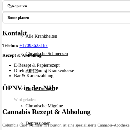
Ablauf
Kopieren
Route planen
Therapien
Kontakt
Alle Krankheiten
Telefon:
+17093623167
Chronische Schmerzen
Rezept & Abholung
E-Rezept & Papierrezept
Direktabrechnung Krankenkasse
ADHS
Bar & Kartenzahlung
ÖPNV in der Nähe
Angststörungen
Wird geladen…
Chronische Migräne
Cannabis Rezept & Abholung
Depressionen
Columbia Care Wellness in Houston ist eine spezialisierte Cannabis-Apotheke,