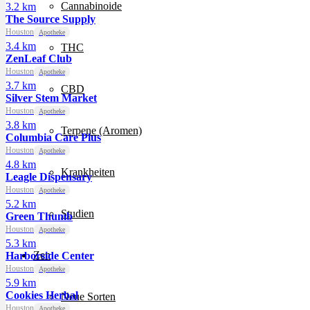
Cannabinoide
3.2 km
The Source Supply
Houston
Apotheke
3.4 km
THC
ZenLeaf Club
Houston
Apotheke
3.7 km
CBD
Silver Stem Market
Houston
Apotheke
3.8 km
Terpene (Aromen)
Columbia Care Plus
Houston
Apotheke
4.8 km
Krankheiten
Leagle Dispensary
Houston
Apotheke
5.2 km
Studien
Green Thumb
Houston
Apotheke
5.3 km
Zen
Harborside Center
Houston
Apotheke
5.9 km
Cookies Herbal
Neue Sorten
Houston
Apotheke