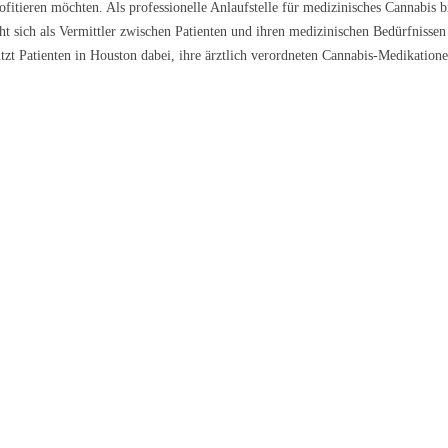
ofitieren möchten. Als professionelle Anlaufstelle für medizinisches Cannabis b
t sich als Vermittler zwischen Patienten und ihren medizinischen Bedürfnissen
tzt Patienten in Houston dabei, ihre ärztlich verordneten Cannabis-Medikatione
 Galena
Nova
Lemon Cream 
9 €/g
ab 5,79 €/g
ab 6,99 €/g