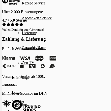
Rezept Service
Über 2.000 Bewertungen:
Apotheken Service
4.7 / 5.0 Sterne
Vielen Dank für euer Vertrauen!
Lieferung
Zahlung & Lieferung
Cannabis Karte
Einfach & flexibel bezahlen:
Zen TV
Versand kostenlos ab 100€:
Erfahrungen
Login
Mitglied & Sponsor im
DHV
: