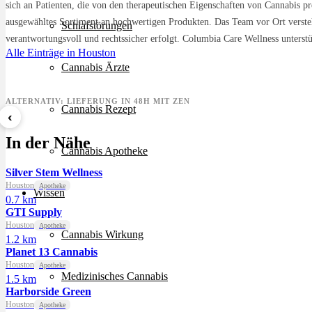
sich an Patienten, die von den therapeutischen Eigenschaften von Cannabis pr
ausgewähltes Sortiment an hochwertigen Produkten. Das Team vor Ort versteh
Schlafstörungen
verantwortungsvoll und rechtssicher erfolgt. Columbia Care Wellness unterstü
Alle Einträge in Houston
Cannabis Ärzte
ALTERNATIV: LIEFERUNG IN 48H MIT ZEN
Cannabis Rezept
‹
8 Ball Kush
Sour Kush
Grape
In der Nähe
ab 7,29 €/g
ab 6,99 €/g
ab 5,5
Cannabis Apotheke
Silver Stem Wellness
Houston
Apotheke
Wissen
0.7 km
GTI Supply
Houston
Apotheke
Cannabis Wirkung
1.2 km
Planet 13 Cannabis
Houston
Apotheke
Medizinisches Cannabis
1.5 km
Harborside Green
Houston
Apotheke