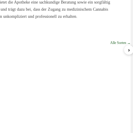
ietet die Apotheke eine sachkundige Beratung sowie ein sorgfältig
 und trägt dazu bei, dass der Zugang zu medizinischem Cannabis
n unkompliziert und professionell zu erhalten.
Alle Sorten →
›
Sherbert
Blueberry Gelato
GWagon
ab 5,99 €/g
ab 8,49 €/g