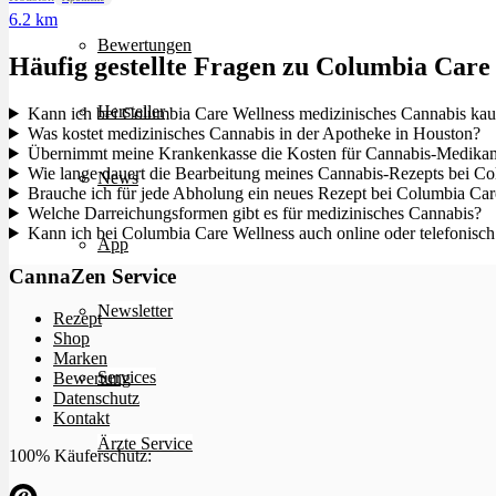
6.2 km
Bewertungen
Häufig gestellte Fragen zu Columbia Care
Hersteller
Kann ich bei Columbia Care Wellness medizinisches Cannabis kau
Was kostet medizinisches Cannabis in der Apotheke in Houston?
Übernimmt meine Krankenkasse die Kosten für Cannabis-Medikam
Wie lange dauert die Bearbeitung meines Cannabis-Rezepts bei C
News
Brauche ich für jede Abholung ein neues Rezept bei Columbia Car
Welche Darreichungsformen gibt es für medizinisches Cannabis?
Kann ich bei Columbia Care Wellness auch online oder telefonisch 
App
CannaZen Service
Newsletter
Rezept
Shop
Marken
Services
Bewertung
Datenschutz
Kontakt
Ärzte Service
100% Käuferschutz: