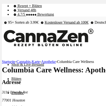
Rezept + Blüten
Versand 48h
4.7/5
Bewertung
95+ Sorten ab 3.99€
Kostenloser Versand ab 100€
Deutsch
Startseite
›
Cannabis-Karte
›
Apotheke
›
Columbia Care Wellness
Shop & Live-Bestand
Columbia Care Wellness: Apoth
Blüten
Adresse
3116 Lincoln Ave
Extrakte
77001 Houston