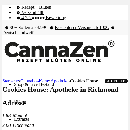
Rezept + Blüten
Versand 48h
4.7/5
Bewertung
90+ Sorten ab 3.99€
Kostenloser Versand ab 100€
Deutschlandweit!
Startseite
›
Cannabis-Karte
›
Apotheke
›
Cookies House
APOTHEKE
Shop & Live-Bestand
Cookies House: Apotheke in Richmond
Adresse
Blüten
1364 Main St
Extrakte
23218 Richmond