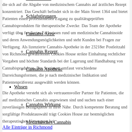
die sich auf die Abgabe von medizinischem Cannabis auf ärztliches Rezept
konzentriert. Das Geschäft befindet sich in der Main Street 1364 und bietet
Schlafstörungen
Patienten einen professionellen Zugang zu qualitätsgeprüften
Cannabisprodukten für therapeutische Zwecke. Das Team der Apotheke
verfügt über fundiertes Fachwissen rund um medizinische Cannabinoide
Cannabis Ärzte
und deren Anwendungsmöglichkeiten und steht Kunden bei Fragen zur
Verfügung. Als lizenzierte Cannabis-Apotheke in der 23218er Postleitzahl
Cannabis Rezept
von Richmond gewährleistet Cookies House strikte Einhaltung rechtlicher
Vorgaben und höchste Standards bei der Lagerung und Handhabung von
Cannabisprodukten. Das Sortiment umfasst verschiedene
Cannabis Apotheke
Darreichungsformen, die je nach medizinischer Indikation und
Patientenpräferenz ausgewählt werden können.
Wissen
Die Apotheke versteht sich als vertrauensvoller Partner für Patienten, die
auf medizinisches Cannabis angewiesen sind und suchen nach einer
Cannabis Wirkung
zuverlässigen Bezugsquelle in ihrer Nähe. Durch kompetente Beratung und
sorgfältige Produktauswahl trägt Cookies House zur bestmöglichen
therapeutischen Versorgung bei.
Medizinisches Cannabis
Alle Einträge in Richmond