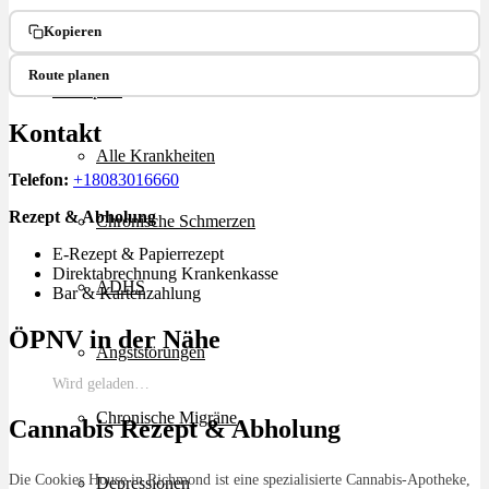
Ablauf
Kopieren
Route planen
Therapien
Kontakt
Alle Krankheiten
Telefon:
+18083016660
Rezept & Abholung
Chronische Schmerzen
E-Rezept & Papierrezept
Direktabrechnung Krankenkasse
ADHS
Bar & Kartenzahlung
ÖPNV in der Nähe
Angststörungen
Wird geladen…
Chronische Migräne
Cannabis Rezept & Abholung
Die Cookies House in Richmond ist eine spezialisierte Cannabis-Apotheke,
Depressionen