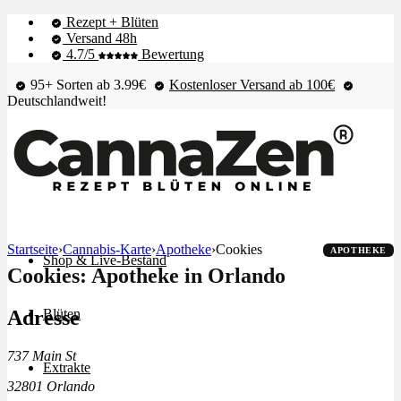
Rezept + Blüten
Versand 48h
4.7/5
Bewertung
95+ Sorten ab 3.99€
Kostenloser Versand ab 100€
Deutschlandweit!
Startseite
›
Cannabis-Karte
›
Apotheke
›
Cookies
APOTHEKE
Shop & Live-Bestand
Cookies: Apotheke in Orlando
Adresse
Blüten
737 Main St
Extrakte
32801 Orlando