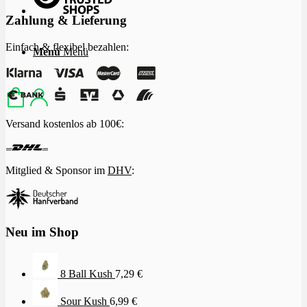
Zahlung & Lieferung
Einfach & flexibel bezahlen:
Menü
Menü
Versand kostenlos ab 100€:
Mitglied & Sponsor im
DHV
:
Neu im Shop
8 Ball Kush
7,29
€
Sour Kush
6,99
€