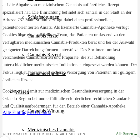
auf die Abgabe von medizinischem Cannabis auf ärztliches Rezept
spezialisiert hat. Die Einrichtung befindet sich zentral in der Stadt an der
Schlafstörungen
Adresse 737 Main St und verfolgt dabei einen professionellen,
patientenorientierten Ansatz. Als lizenzierte Cannabis-Apotheke verfügt
Cookies über ein qualifiziertes Team, das Patienten umfassend zu den
Cannabis Ärzte
verfügbaren medizinischen Cannabis-Produkten berät und bei der Auswahl
geeigneter Darreichungsformen unterstützt. Das Sortiment umfasst
Cannabis Rezept
verschiedene Cannabissorten und Präparate, die zur Behandlung
unterschiedlicher medizinischer Indikationen eingesetzt werden können. Der
Fokus liegt auf legaler und sicherer Versorgung von Patienten mit gültigem
Cannabis Apotheke
ärztlichen Rezept.
Cookies trägt damit zur medizinischen Gesundheitsversorgung in der
Wissen
Orlando-Region bei und erfüllt alle erforderlichen rechtlichen Standards
und Qualitätsanforderungen für den Betrieb einer Cannabis-Apotheke.
Cannabis Wirkung
Alle Einträge in Orlando
Medizinisches Cannabis
Alle Sorten →
ALTERNATIV: LIEFERUNG IN 48H MIT ZEN