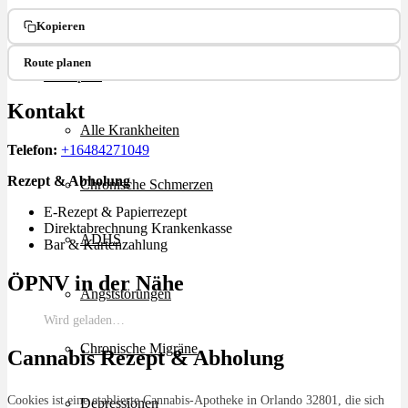
Ablauf
Kopieren
Route planen
Therapien
Kontakt
Alle Krankheiten
Telefon:
+16484271049
Rezept & Abholung
Chronische Schmerzen
E-Rezept & Papierrezept
Direktabrechnung Krankenkasse
ADHS
Bar & Kartenzahlung
ÖPNV in der Nähe
Angststörungen
Wird geladen…
Chronische Migräne
Cannabis Rezept & Abholung
Cookies ist eine etablierte Cannabis-Apotheke in Orlando 32801, die sich
Depressionen