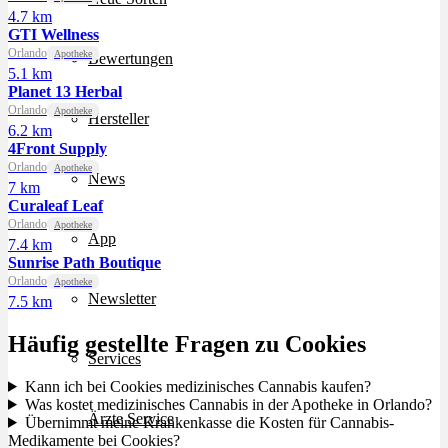
4.7 km
GTI Wellness
Orlando
Apotheke
Bewertungen
5.1 km
Planet 13 Herbal
Orlando
Apotheke
Hersteller
6.2 km
4Front Supply
Orlando
Apotheke
News
7 km
Curaleaf Leaf
Orlando
Apotheke
App
7.4 km
Sunrise Path Boutique
Orlando
Apotheke
Newsletter
7.5 km
Häufig gestellte Fragen zu Cookies
Services
Kann ich bei Cookies medizinisches Cannabis kaufen?
Was kostet medizinisches Cannabis in der Apotheke in Orlando?
Ärzte Service
Übernimmt meine Krankenkasse die Kosten für Cannabis-
Medikamente bei Cookies?