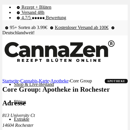
Rezept + Blüten
Versand 48h
4.7/5
Bewertung
95+ Sorten ab 3.99€
Kostenloser Versand ab 100€
Deutschlandweit!
Startseite
›
Cannabis-Karte
›
Apotheke
›
Core Group
APOTHEKE
Shop & Live-Bestand
Core Group: Apotheke in Rochester
Adresse
Blüten
813 University Ct
Extrakte
14604 Rochester