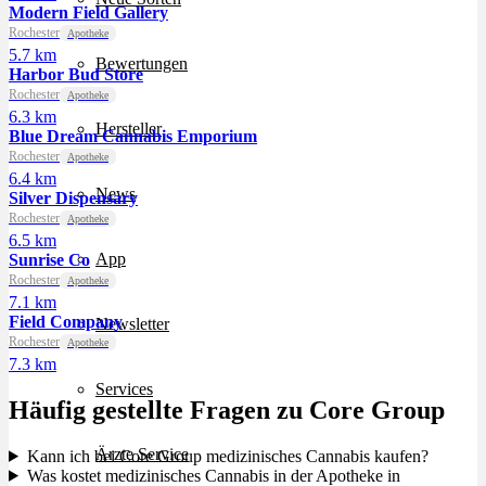
Modern Field Gallery
Rochester
Apotheke
5.7 km
Bewertungen
Harbor Bud Store
Rochester
Apotheke
6.3 km
Hersteller
Blue Dream Cannabis Emporium
Rochester
Apotheke
6.4 km
News
Silver Dispensary
Rochester
Apotheke
6.5 km
App
Sunrise Co
Rochester
Apotheke
7.1 km
Field Company
Newsletter
Rochester
Apotheke
7.3 km
Services
Häufig gestellte Fragen zu Core Group
Ärzte Service
Kann ich bei Core Group medizinisches Cannabis kaufen?
Was kostet medizinisches Cannabis in der Apotheke in