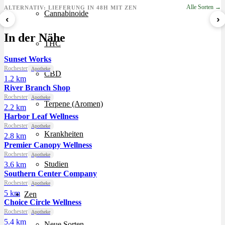
Alle Sorten →
ALTERNATIV: LIEFERUNG IN 48H MIT ZEN
Cannabinoide
‹
›
Sour Mintz Haze
Papaya Bomb
8 Ball Kush
In der Nähe
ab 5,99 €/g
ab 4,55 €/g
ab 7,29 €/g
THC
Sunset Works
Rochester
Apotheke
CBD
1.2 km
River Branch Shop
Rochester
Apotheke
Terpene (Aromen)
2.2 km
Harbor Leaf Wellness
Rochester
Apotheke
Krankheiten
2.8 km
Premier Canopy Wellness
Rochester
Apotheke
Studien
3.6 km
Southern Center Company
Rochester
Apotheke
5 km
Zen
Choice Circle Wellness
Rochester
Apotheke
5.4 km
Neue Sorten