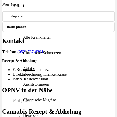
New York
Ablauf
Kopieren
Therapien
Route planen
Alle Krankheiten
Kontakt
Telefon:
(952) 737-8391
Chronische Schmerzen
Rezept & Abholung
ADHS
E-Rezept & Papierrezept
Direktabrechnung Krankenkasse
Bar & Kartenzahlung
Angststörungen
ÖPNV in der Nähe
Chronische Migräne
Wird geladen…
Cannabis Rezept & Abholung
Depressionen