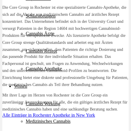
Die Core Group in Rochester ist eine spezialisierte Cannabis-Apotheke, die
sich auf die Abgabe von medizinischem Cannabis auf ärztliches Rezept
Schlafstörungen
konzentriert. Das Unternehmen befindet sich in der University Court und
versorgt Patienten in der Region 14604 mit hochwertigen Cannabinoid-
Cannabis Ärzte
Produkten für therapeutische Zwecke. Als lizenzierte Apotheke befolgt die
Core Group strenge Qualitätsstandards und arbeitet eng mit Ärzten
zusammen, um sicherzustellen, dass Patienten die richtige Dosierung und
Cannabis Rezept
das passende Produkt für ihre individuelle Situation erhalten. Das
Fachpersonal ist geschult, um Fragen zu Anwendung, Wechselwirkungen
Cannabis Apotheke
und den unterschiedlichen Cannabinoid-Profilen zu beantworten. Die
Einrichtung bietet eine diskrete und professionelle Umgebung für Patienten,
die medizinisches Cannabis als Teil ihrer Behandlung nutzen.
Wissen
Mit ihrer Lage im Herzen von Rochester ist die Core Group ein
zuverlässiger Ansprechpartner für alle, die ein gültiges ärztliches Rezept für
Cannabis Wirkung
medizinisches Cannabis haben und eine sachkundige Beratung suchen.
Alle Einträge in Rochester
Apotheke in New York
Medizinisches Cannabis