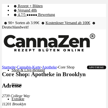
Rezept + Blüten
Versand 48h
4.7/5
Bewertung
90+ Sorten ab 3.99€
Kostenloser Versand ab 100€
Deutschlandweit!
Startseite
›
Cannabis-Karte
›
Apotheke
›
Core Shop
APOTHEKE
Shop & Live-Bestand
Core Shop: Apotheke in Brooklyn
Adresse
Blüten
2739 College Way
Extrakte
11201 Brooklyn