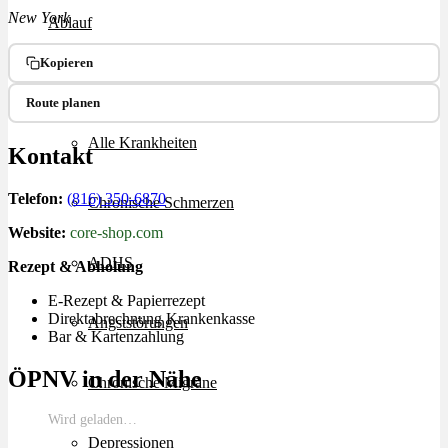
New York
Ablauf
Kopieren
Therapien
Route planen
Alle Krankheiten
Kontakt
Telefon:
(816) 350-6870
Chronische Schmerzen
Website:
core-shop.com
ADHS
Rezept & Abholung
E-Rezept & Papierrezept
Direktabrechnung Krankenkasse
Angststörungen
Bar & Kartenzahlung
ÖPNV in der Nähe
Chronische Migräne
Wird geladen…
Depressionen