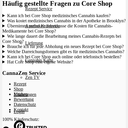
Häufig gestellte Fragen zu Core Shop
Rezept Service
Kann ich bei Core Shop medizinisches Cannabis kaufen?
Was kostet medizinisches Cannabis in der Apotheke in Brooklyn?
Übernimmt meine Krankenkasse die Kosten für Cannabis-
Apotheken Service
Medikamente bei Core Shop?
Wie lange dauert die Bearbeitung meines Cannabis-Rezepts bei
Core Shop?
Lieferung
Brauche ich für jede Abholung ein neues Rezept bei Core Shop?
Welche Darreichungsformen gibt es für medizinisches Cannabis?
Kann ich bei Core Shop auch online oder telefonisch bestellen?
Cannabis Karte
Hat Core Shop eine eigene Website?
CannaZen Service
Zen TV
Rezept
Shop
Marken
Erfahrungen
Bewertung
Datenschutz
Kontakt
Login
100% Käuferschutz: