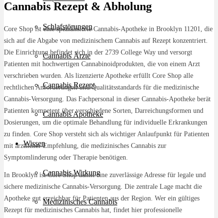
Cannabis Rezept & Abholung
Schlafstörungen
Core Shop ist eine spezialisierte Cannabis-Apotheke in Brooklyn 11201, die
sich auf die Abgabe von medizinischem Cannabis auf Rezept konzentriert.
Die Einrichtung befindet sich in der 2739 College Way und versorgt
Cannabis Ärzte
Patienten mit hochwertigen Cannabinoidprodukten, die von einem Arzt
verschrieben wurden. Als lizenzierte Apotheke erfüllt Core Shop alle
Cannabis Rezept
rechtlichen Anforderungen und Qualitätsstandards für die medizinische
Cannabis-Versorgung. Das Fachpersonal in dieser Cannabis-Apotheke berät
Patienten kompetent über verschiedene Sorten, Darreichungsformen und
Cannabis Apotheke
Dosierungen, um die optimale Behandlung für individuelle Erkrankungen
zu finden. Core Shop versteht sich als wichtiger Anlaufpunkt für Patienten
Wissen
mit ärztlicher Empfehlung, die medizinisches Cannabis zur
Symptomlinderung oder Therapie benötigen.
Cannabis Wirkung
In Brooklyn ist Core Shop damit eine zuverlässige Adresse für legale und
sichere medizinische Cannabis-Versorgung. Die zentrale Lage macht die
Apotheke gut erreichbar für Patienten aus der Region. Wer ein gültiges
Medizinisches Cannabis
Rezept für medizinisches Cannabis hat, findet hier professionelle