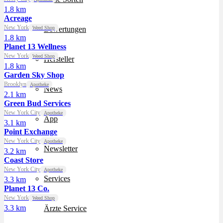
1.8 km
Acreage
New York
Weed Shop
Bewertungen
1.8 km
Planet 13 Wellness
New York
Weed Shop
Hersteller
1.8 km
Garden Sky Shop
Brooklyn
Apotheke
News
2.1 km
Green Bud Services
New York City
Apotheke
App
3.1 km
Point Exchange
New York City
Apotheke
Newsletter
3.2 km
Coast Store
New York City
Apotheke
Services
3.3 km
Planet 13 Co.
New York
Weed Shop
3.3 km
Ärzte Service