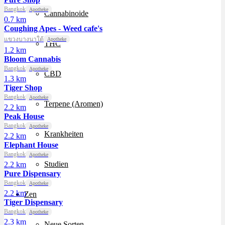
Bangkok
Apotheke
Cannabinoide
0.7 km
Coughing Apes - Weed cafe's
แขวงบางนาใต้
Apotheke
THC
1.2 km
Bloom Cannabis
Bangkok
Apotheke
CBD
1.3 km
Tiger Shop
Bangkok
Apotheke
Terpene (Aromen)
2.2 km
Peak House
Bangkok
Apotheke
Krankheiten
2.2 km
Elephant House
Bangkok
Apotheke
Studien
2.2 km
Pure Dispensary
Bangkok
Apotheke
2.2 km
Zen
Tiger Dispensary
Bangkok
Apotheke
2.3 km
Neue Sorten