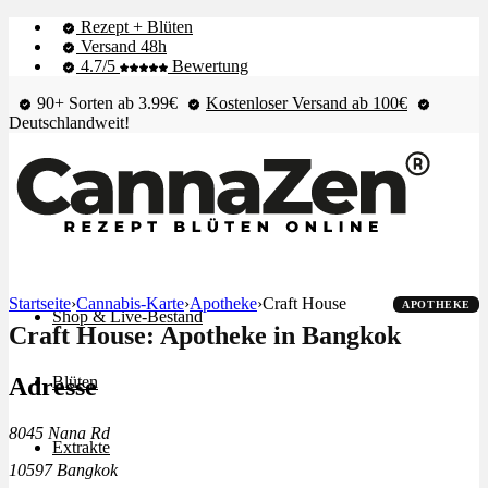
Rezept + Blüten
Versand 48h
4.7/5
Bewertung
90+ Sorten ab 3.99€
Kostenloser Versand ab 100€
Deutschlandweit!
Startseite
›
Cannabis-Karte
›
Apotheke
›
Craft House
APOTHEKE
Shop & Live-Bestand
Craft House: Apotheke in Bangkok
Adresse
Blüten
8045 Nana Rd
Extrakte
10597 Bangkok