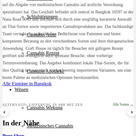
auf die Abgabe von medizinischem Cannabis auf ärztliche Verordnung
spezialisiert hat. Das Geschäft befindet sich zentral in Bangkok 10597 in der
Schlafstörungen
Nana Road 8045 und zeichnet sich durch eine sorgfältig kuratierte Auswahl
an Thai-Sorten sowie importierten Cannabisprodukten aus. Das fachkundige
Team versteht die individuellen Bedürfnisse von Patienten und bietet
Cannabis Ärzte
kompetente Beratung zu den verschiedenen Sorten und ihrer therapeutischen
Anwendung. Craft House ist täglich für Besucher mit gültigem Rezept
Cannabis Rezept
geöffnet und ermöglicht auch spontane Besuche, ohne vorherige
Terminvereinbarung. Das Angebot kombiniert lokale Thai-Sorten, die für
ihre Qualität bekannt sind, mit hochwertig importierten Varianten, um eine
Cannabis Apotheke
breite Palette an medizinischen Optionen bereitzustellen.
Alle Einträge in Bangkok
Wissen
Alle Sorten →
ALTERNATIV: LIEFERUNG IN 48H MIT ZEN
Cannabis Wirkung
‹
›
8 Ball Kush
Sour Kush
Grape Galena
In der Nähe
ab 7,29 €/g
ab 6,99 €/g
ab 5,59 €/g
Medizinisches Cannabis
Pure Shop