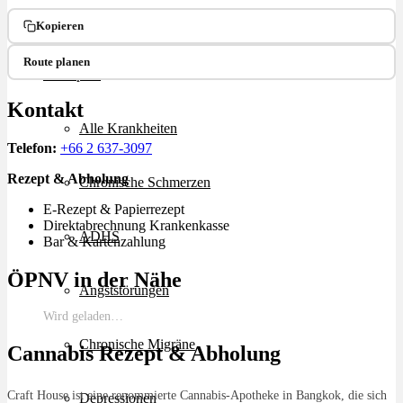
Ablauf
Kopieren
Route planen
Therapien
Kontakt
Alle Krankheiten
Telefon:
+66 2 637-3097
Rezept & Abholung
Chronische Schmerzen
E-Rezept & Papierrezept
Direktabrechnung Krankenkasse
ADHS
Bar & Kartenzahlung
ÖPNV in der Nähe
Angststörungen
Wird geladen…
Chronische Migräne
Cannabis Rezept & Abholung
Craft House ist eine renommierte Cannabis-Apotheke in Bangkok, die sich
Depressionen