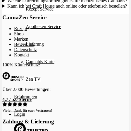
Welche Darreichungsformen gibt es für medizinisches Cannabis?
Kann ich bei Craft House auch online oder telefonisch bestellen?
Rezept Service
CannaZen Service
Apotheken Service
Rezept
Shop
Marken
Lieferung
Bewertung
Datenschutz
Kontakt
Cannabis Karte
100% Käuferschutz:
Zen TV
Über 2.000 Bewertungen:
Erfahrungen
4.7 / 5.0 Sterne
Vielen Dank für euer Vertrauen!
Login
Zahlung & Lieferung