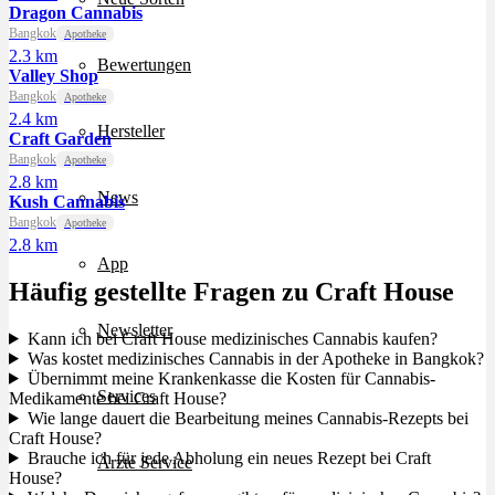
Dragon Cannabis
Bangkok
Apotheke
2.3 km
Bewertungen
Valley Shop
Bangkok
Apotheke
2.4 km
Hersteller
Craft Garden
Bangkok
Apotheke
2.8 km
News
Kush Cannabis
Bangkok
Apotheke
2.8 km
App
Häufig gestellte Fragen zu Craft House
Newsletter
Kann ich bei Craft House medizinisches Cannabis kaufen?
Was kostet medizinisches Cannabis in der Apotheke in Bangkok?
Übernimmt meine Krankenkasse die Kosten für Cannabis-
Services
Medikamente bei Craft House?
Wie lange dauert die Bearbeitung meines Cannabis-Rezepts bei
Craft House?
Brauche ich für jede Abholung ein neues Rezept bei Craft
Ärzte Service
House?