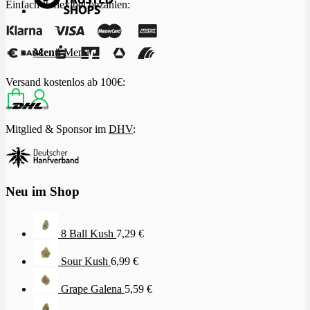
Einfach & flexibel bezahlen:
Menü
Menü
Versand kostenlos ab 100€:
Mitglied & Sponsor im
DHV
:
Neu im Shop
8 Ball Kush
7,29
€
Sour Kush
6,99
€
Grape Galena
5,59
€