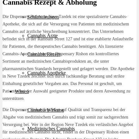
Cannabis Rezept & Abholung
Die Dispensary Rishon in Neve Tzedek ist eine spezialisierte Cannabis-
Schlafstörungen
Apotheke, die sich auf die Versorgung von Patienten mit medizinischem
Cannabis auf ärztliche Verschreibung konzentriert. Das Unternehmen
Cannabis Ärzte
befindet sich in der Rambam Street 127 und ist eine etablierte Anlaufstelle
für Patienten, die therapeutisches Cannabis benötigen. Als lizenzierte
Cannabis-Apotheke bietet die Dispensary Rishon ein kontrolliertes
Cannabis Rezept
Sortiment an medizinischen Cannabisprodukten an, die unter
pharmazeutischen Standards hergestellt und gelagert werden. Die Apotheke
Cannabis Apotheke
in Neve Tzedek zeichnet sich durch fachkundige Beratung und strikte
Einhaltung gesetzlicher Vorgaben aus. Das Personal ist geschult, um
Patienten bei der Auswahl geeigneter Produkte und deren Anwendung zu
Wissen
unterstützen.
Die Dispensary Rishon legt Wert auf Qualität und Transparenz bei der
Cannabis Wirkung
Abgabe von medizinischem Cannabis und trägt somit zur sachgerechten
Versorgung bei. Wer in der Region Neve Tzedek ein verlässliches Angebot
Medizinisches Cannabis
für medizinisches Cannabis sucht, findet in der Dispensary Rishon einen