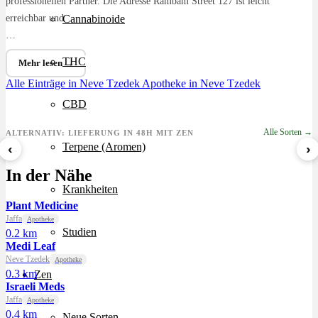
professionellen Partner. Die Adresse Rambam Street 127 ist leicht
erreichbar und
Cannabinoide
…
THC
Mehr lesen →
Alle Einträge in Neve Tzedek
Apotheke in Neve Tzedek
CBD
Alle Sorten →
ALTERNATIV: LIEFERUNG IN 48H MIT ZEN
Terpene (Aromen)
‹
›
8 Ball Kush
Sour Kush
Grape Galena
In der Nähe
ab 7,29 €/g
ab 6,99 €/g
ab 5,59 €/g
Krankheiten
Plant Medicine
Jaffa
Apotheke
Studien
0.2 km
Medi Leaf
Neve Tzedek
Apotheke
0.3 km
Zen
Israeli Meds
Jaffa
Apotheke
0.4 km
Neue Sorten