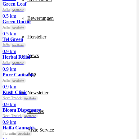
Green Leaf
Jaffa
Apotheke
0.5 km
Bewertungen
Green Doctor
Jaffa
Apotheke
0.5 km
Hersteller
Tel Green
Jaffa
Apotheke
0.9 km
News
Herbal Relief
Jaffa
Apotheke
0.9 km
App
Pure Cannabis
Jaffa
Apotheke
0.9 km
Kush Clinic
Newsletter
Neve Tzedek
Apotheke
0.9 km
Bloom Dispensary
Services
Neve Tzedek
Apotheke
0.9 km
Haifa Cannabis
Ärzte Service
Florentin
Apotheke