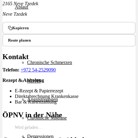
2165 Neve Tzedek
Ablauf
Neve Tzedek
Therapien
Kopieren
Route planen
Alle Krankheiten
Kontakt
Chronische Schmerzen
Telefon:
+972 54-2529090
Rezept & Abholung
ADHS
E-Rezept & Papierrezept
Direktabrechnung Krankenkasse
Angststörungen
Bar & Kartenzahlung
ÖPNV in der Nähe
Chronische Migräne
Wird geladen…
Depressionen