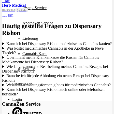
1 km
Herb Medical
Rezept Service
Rothschild
Apotheke
1.1 km
Apotheken Service
Häufig gestellte Fragen zu Dispensary
Rishon
Lieferung
Kann ich bei Dispensary Rishon medizinisches Cannabis kaufen?
Was kostet medizinisches Cannabis in der Apotheke in Neve
Tzedek?
Cannabis Karte
Übernimmt meine Krankenkasse die Kosten für Cannabis-
Medikamente bei Dispensary Rishon?
Wie lange dauert die Bearbeitung meines Cannabis-Rezepts bei
Zen TV
Dispensary Rishon?
Brauche ich für jede Abholung ein neues Rezept bei Dispensary
Rishon?
Erfahrungen
Welche Darreichungsformen gibt es für medizinisches Cannabis?
Kann ich bei Dispensary Rishon auch online oder telefonisch
bestellen?
Login
CannaZen Service
Rezept