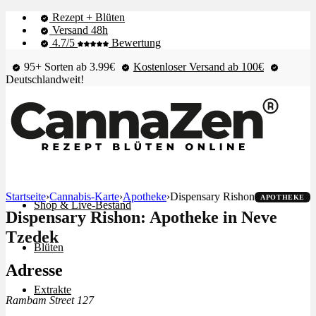
Rezept + Blüten
Versand 48h
4.7/5
Bewertung
95+ Sorten ab 3.99€
Kostenloser Versand ab 100€
Deutschlandweit!
Startseite
›
Cannabis-Karte
›
Apotheke
›
Dispensary Rishon
APOTHEKE
Shop & Live-Bestand
Dispensary Rishon: Apotheke in Neve
Tzedek
Blüten
Adresse
Extrakte
Rambam Street 127