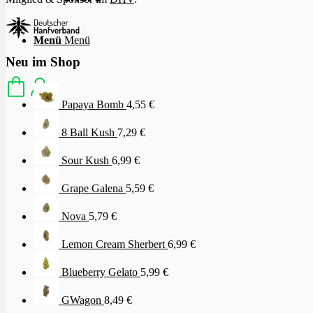
Menü
Menü
Neu im Shop
Papaya Bomb
4,55
€
8 Ball Kush
7,29
€
Sour Kush
6,99
€
Grape Galena
5,59
€
Nova
5,79
€
Lemon Cream Sherbert
6,99
€
Blueberry Gelato
5,99
€
GWagon
8,49
€