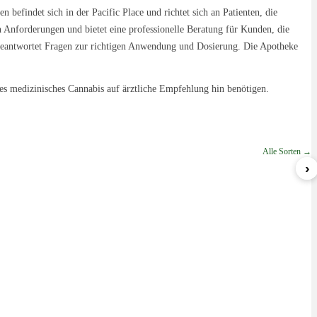
efindet sich in der Pacific Place und richtet sich an Patienten, die
n Anforderungen und bietet eine professionelle Beratung für Kunden, die
 beantwortet Fragen zur richtigen Anwendung und Dosierung. Die Apotheke
les medizinisches Cannabis auf ärztliche Empfehlung hin benötigen.
Alle Sorten →
›
Nova
Lemon Cream Sherbert
ab 5,79 €/g
ab 6,99 €/g