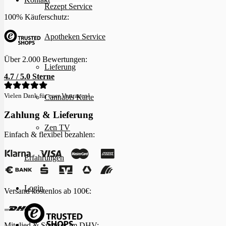
Rezept Service
100% Käuferschutz:
Apotheken Service
Über 2.000 Bewertungen:
Lieferung
4.7 / 5.0 Sterne
Vielen Dank für euer Vertrauen!
Cannabis Karte
Zahlung & Lieferung
Zen TV
Einfach & flexibel bezahlen:
Erfahrungen
Login
Versand kostenlos ab 100€:
Mitglied & Sponsor im
DHV
: