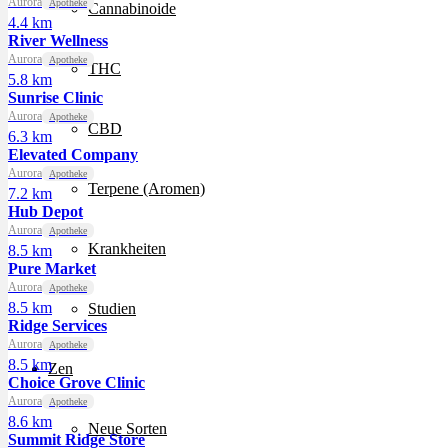
Aurora
Apotheke
Cannabinoide
4.4 km
River Wellness
Aurora
Apotheke
THC
5.8 km
Sunrise Clinic
Aurora
Apotheke
CBD
6.3 km
Elevated Company
Aurora
Apotheke
Terpene (Aromen)
7.2 km
Hub Depot
Aurora
Apotheke
Krankheiten
8.5 km
Pure Market
Aurora
Apotheke
8.5 km
Studien
Ridge Services
Aurora
Apotheke
8.5 km
Zen
Choice Grove Clinic
Aurora
Apotheke
8.6 km
Neue Sorten
Summit Ridge Store