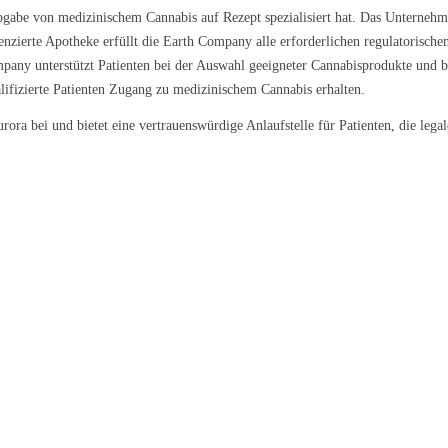
abe von medizinischem Cannabis auf Rezept spezialisiert hat. Das Unternehmen b
enzierte Apotheke erfüllt die Earth Company alle erforderlichen regulatorische
pany unterstützt Patienten bei der Auswahl geeigneter Cannabisprodukte und
ualifizierte Patienten Zugang zu medizinischem Cannabis erhalten.
ra bei und bietet eine vertrauenswürdige Anlaufstelle für Patienten, die lega
l Kush
Sour Kush
Grape Galena
9 €/g
ab 6,99 €/g
ab 5,59 €/g