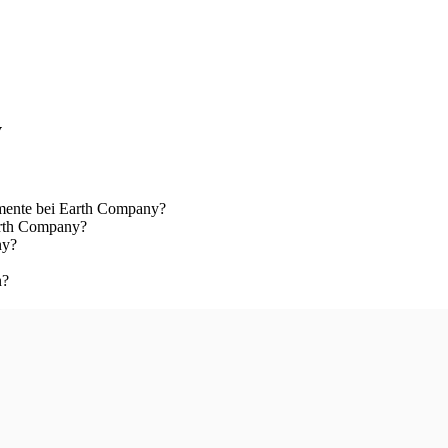
y
mente bei Earth Company?
arth Company?
ny?
n?