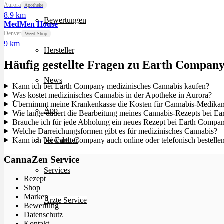
Aurora
Apotheke
8.9 km
Bewertungen
MedMen House
Denver
Weed Shop
9 km
Hersteller
Häufig gestellte Fragen zu Earth Compan
News
Kann ich bei Earth Company medizinisches Cannabis kaufen?
Was kostet medizinisches Cannabis in der Apotheke in Aurora?
Übernimmt meine Krankenkasse die Kosten für Cannabis-Medika
App
Wie lange dauert die Bearbeitung meines Cannabis-Rezepts bei E
Brauche ich für jede Abholung ein neues Rezept bei Earth Compa
Welche Darreichungsformen gibt es für medizinisches Cannabis?
Kann ich bei Earth Company auch online oder telefonisch bestelle
Newsletter
CannaZen Service
Services
Rezept
Shop
Marken
Ärzte Service
Bewertung
Datenschutz
Kontakt