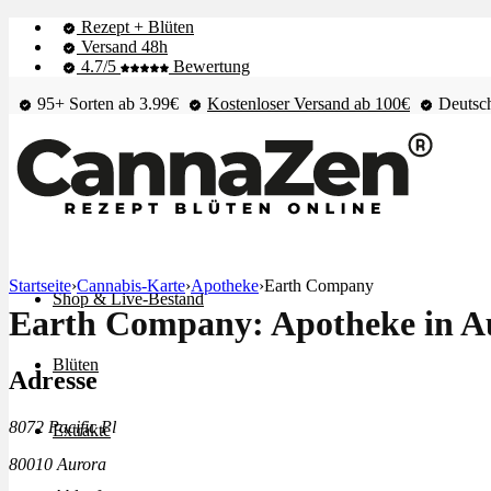
Rezept + Blüten
Versand 48h
4.7/5
Bewertung
95+ Sorten ab 3.99€
Kostenloser Versand ab 100€
Deutsch
Startseite
›
Cannabis-Karte
›
Apotheke
›
Earth Company
Shop & Live-Bestand
Earth Company: Apotheke in A
Blüten
Adresse
8072 Pacific Pl
Extrakte
80010 Aurora