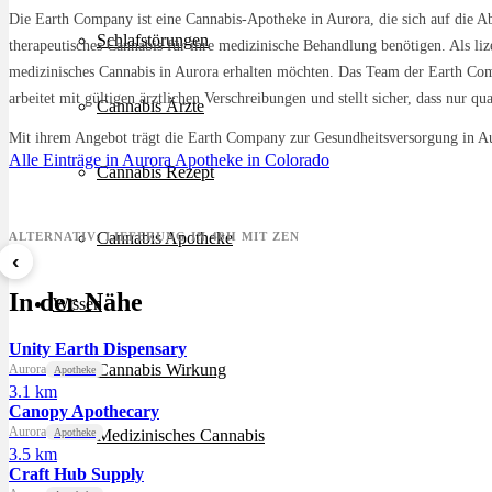
Die Earth Company ist eine Cannabis-Apotheke in Aurora, die sich auf die Abg
Schlafstörungen
therapeutisches Cannabis für ihre medizinische Behandlung benötigen. Als liz
medizinisches Cannabis in Aurora erhalten möchten. Das Team der Earth Com
arbeitet mit gültigen ärztlichen Verschreibungen und stellt sicher, dass nur q
Cannabis Ärzte
Mit ihrem Angebot trägt die Earth Company zur Gesundheitsversorgung in Auro
Alle Einträge in Aurora
Apotheke in Colorado
Cannabis Rezept
Cannabis Apotheke
ALTERNATIV: LIEFERUNG IN 48H MIT ZEN
‹
Sour Mintz Haze
Papaya Bomb
8 Bal
In der Nähe
Wissen
ab 5,99 €/g
ab 4,55 €/g
ab 7,2
Unity Earth Dispensary
Cannabis Wirkung
Aurora
Apotheke
3.1 km
Canopy Apothecary
Aurora
Apotheke
Medizinisches Cannabis
3.5 km
Craft Hub Supply