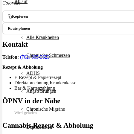
Ablauf
Colorado
Kopieren
Therapien
Route planen
Alle Krankheiten
Kontakt
Chronische Schmerzen
Telefon:
(702) 805-3623
Rezept & Abholung
ADHS
E-Rezept & Papierrezept
Direktabrechnung Krankenkasse
Bar & Kartenzahlung
Angststörungen
ÖPNV in der Nähe
Chronische Migräne
Wird geladen…
Cannabis Rezept & Abholung
Depressionen