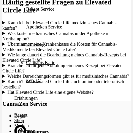
Häufig gestellte Fragen zu Elevated
Circle Life
Rezept Service
Kann ich bei Elevated Circle Life medizinisches Cannabis
Apotheken Service
kaufen?
Was kostet medizinisches Cannabis in der Apotheke in
Northampton?
Übernimmt meine Krankenkasse die Kosten für Cannabis-
Lieferung
Medikamente bei Elevated Circle Life?
Wie lange dauert die Bearbeitung meines Cannabis-Rezepts bei
Elevated Circle Life?
Cannabis Karte
Brauche ich für jede Abholung ein neues Rezept bei Elevated
Circle Life?
Welche Darreichungsformen gibt es für medizinisches Cannabis?
Zen TV
Kann ich bei Elevated Circle Life auch online oder telefonisch
bestellen?
Hat Elevated Circle Life eine eigene Website?
Erfahrungen
CannaZen Service
Rezept
Login
Shop
Marken
Bewertung