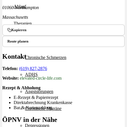
Ablauf
01060 Northampton
Massachusetts
Therapien
Kopieren
Alle Krankheiten
Route planen
Kontakt
Chronische Schmerzen
Telefon:
(619) 827-2876
ADHS
Website:
elevated-circle-life.com
Rezept & Abholung
Angststörungen
E-Rezept & Papierrezept
Direktabrechnung Krankenkasse
Bar & Kartenzahlung
Chronische Migräne
ÖPNV in der Nähe
Depressionen