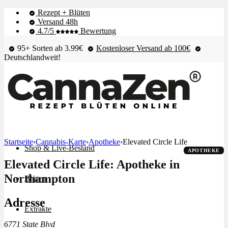
Rezept + Blüten
Versand 48h
4.7/5
Bewertung
95+ Sorten ab 3.99€
Kostenloser Versand ab 100€
Deutschlandweit!
Startseite
›
Cannabis-Karte
›
Apotheke
›
Elevated Circle Life
Shop & Live-Bestand
APOTHEKE
Elevated Circle Life: Apotheke in
Northampton
Blüten
Adresse
Extrakte
6771 State Blvd