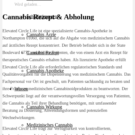
Wird geladen…
Cannabis Rezept & Abholung
Schlafstörungen
Elevated Circle Life ist eine spezialisierte Cannabis-Apotheke in
Cannabis Ärzte
Northampton 01060, die sich auf die Abgabe von medizinischem Cannabis
auf ärztliches Rezept konzentriert. Der Betrieb befindet sich in der State
Cannabis Rezept
Boulevard 6771 und bedient Patienten, die von einem Arzt ein Rezept für
therapeutisches Cannabis erhalten haben. Als lizenzierte Apotheke erfüllt
Elevated Circle Life alle erforderlichen regulatorischen Standards und
Cannabis Apotheke
Qualitätsvorgaben für die Dispensierung von medizinischem Cannabis. Das
Fachpersonal vor Ort ist geschult, um Patienten sachkundig zu beraten und
Wissen
ihre Fragen zu medizinischen Cannabinoidprodukten zu beantworten. Der
Schwerpunkt liegt auf der verantwortungsvollen Versorgung von Patienten,
die Cannabis als Teil ihrer Behandlung benötigen, mit umfassender
Cannabis Wirkung
Beratung zu Dosierung, Anwendungsformen und potenziellen
Wechselwirkungen.
Medizinisches Cannabis
Elevated Circle Life trägt zur Verfügbarkeit von kontrolliertem,