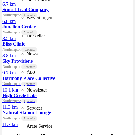
6.7 km
Sunset Trail Company
Northampton
Apotheke
Bewertungen
6.8 km
Junction Center
Northampton
Apotheke
Hersteller
8.5 km
Bliss Clinic
Northampton
Apotheke
News
8.8 km
Sky Provisions
Northampton
Apotheke
App
9.7 km
Harmony Place Collective
Northampton
Apotheke
10.1 km
Newsletter
High Circle Labs
Northampton
Apotheke
11.3 km
Services
Natural Station Lounge
Northampton
Apotheke
11.7 km
Ärzte Service