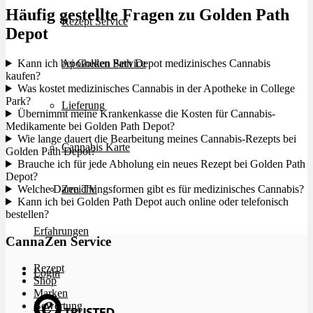
Häufig gestellte Fragen zu Golden Path
Rezept Service
Depot
Kann ich bei Golden Path Depot medizinisches Cannabis
Apotheken Service
kaufen?
Was kostet medizinisches Cannabis in der Apotheke in College
Park?
Lieferung
Übernimmt meine Krankenkasse die Kosten für Cannabis-
Medikamente bei Golden Path Depot?
Wie lange dauert die Bearbeitung meines Cannabis-Rezepts bei
Cannabis Karte
Golden Path Depot?
Brauche ich für jede Abholung ein neues Rezept bei Golden Path
Depot?
Welche Darreichungsformen gibt es für medizinisches Cannabis?
Zen TV
Kann ich bei Golden Path Depot auch online oder telefonisch
bestellen?
Erfahrungen
CannaZen Service
Rezept
Login
Shop
Marken
Bewertung