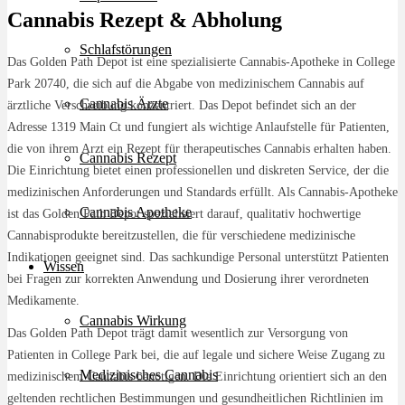
Cannabis Rezept & Abholung
Schlafstörungen
Das Golden Path Depot ist eine spezialisierte Cannabis-Apotheke in College
Park 20740, die sich auf die Abgabe von medizinischem Cannabis auf
Cannabis Ärzte
ärztliche Verschreibung konzentriert. Das Depot befindet sich an der
Adresse 1319 Main Ct und fungiert als wichtige Anlaufstelle für Patienten,
die von ihrem Arzt ein Rezept für therapeutisches Cannabis erhalten haben.
Cannabis Rezept
Die Einrichtung bietet einen professionellen und diskreten Service, der die
medizinischen Anforderungen und Standards erfüllt. Als Cannabis-Apotheke
Cannabis Apotheke
ist das Golden Path Depot spezialisiert darauf, qualitativ hochwertige
Cannabisprodukte bereitzustellen, die für verschiedene medizinische
Indikationen geeignet sind. Das sachkundige Personal unterstützt Patienten
Wissen
bei Fragen zur korrekten Anwendung und Dosierung ihrer verordneten
Medikamente.
Cannabis Wirkung
Das Golden Path Depot trägt damit wesentlich zur Versorgung von
Patienten in College Park bei, die auf legale und sichere Weise Zugang zu
Medizinisches Cannabis
medizinischem Cannabis benötigen. Die Einrichtung orientiert sich an den
geltenden rechtlichen Bestimmungen und gesundheitlichen Richtlinien im