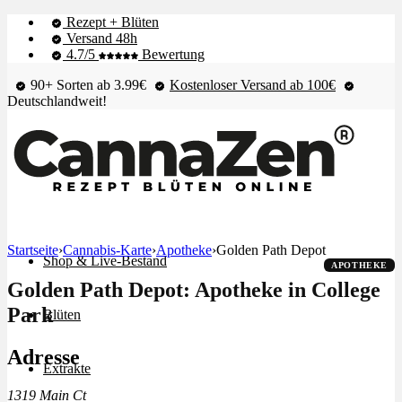
Rezept + Blüten
Versand 48h
4.7/5
Bewertung
90+ Sorten ab 3.99€
Kostenloser Versand ab 100€
Deutschlandweit!
Startseite
›
Cannabis-Karte
›
Apotheke
›
Golden Path Depot
Shop & Live-Bestand
APOTHEKE
Golden Path Depot: Apotheke in College
Park
Blüten
Adresse
Extrakte
1319 Main Ct