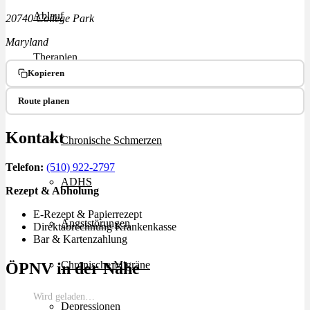
Ablauf
20740 College Park
Maryland
Therapien
Kopieren
Alle Krankheiten
Route planen
Kontakt
Chronische Schmerzen
Telefon:
(510) 922-2797
ADHS
Rezept & Abholung
E-Rezept & Papierrezept
Angststörungen
Direktabrechnung Krankenkasse
Bar & Kartenzahlung
Chronische Migräne
ÖPNV in der Nähe
Wird geladen…
Depressionen