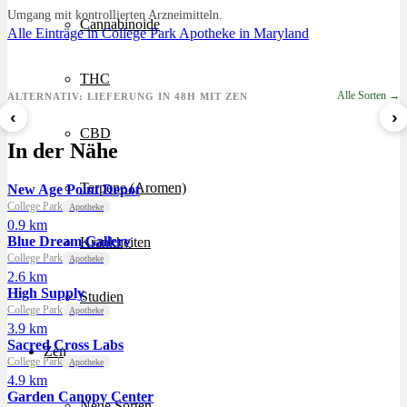
Umgang mit kontrollierten Arzneimitteln.
Cannabinoide
Alle Einträge in College Park
Apotheke in Maryland
THC
Alle Sorten →
ALTERNATIV: LIEFERUNG IN 48H MIT ZEN
‹
›
CBD
Sour Mintz Haze
Papaya Bomb
8 Ball Kush
In der Nähe
ab 5,99 €/g
ab 4,55 €/g
ab 7,29 €/g
Terpene (Aromen)
New Age Point Depot
College Park
Apotheke
0.9 km
Blue Dream Gallery
Krankheiten
College Park
Apotheke
2.6 km
High Supply
Studien
College Park
Apotheke
3.9 km
Sacred Cross Labs
Zen
College Park
Apotheke
4.9 km
Garden Canopy Center
Neue Sorten