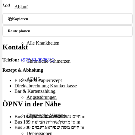
Lod
Ablauf
Kopieren
Therapien
Route planen
Alle Krankheiten
Kontakt
Telefon:
+972 53-9976312
Chronische Schmerzen
Rezept & Abholung
ADHS
E-Rezept & Papierrezept
Direktabrechnung Krankenkasse
Bar & Kartenzahlung
Angststörungen
ÖPNV in der Nähe
Chronische Migräne
Bus
חיים משה שפירא/סן מרטין
182 m
Bus
סן מרטין/שדרות הציונות
189 m
Bus
חיים משה שפירא/גרינבוים
200 m
Depressionen