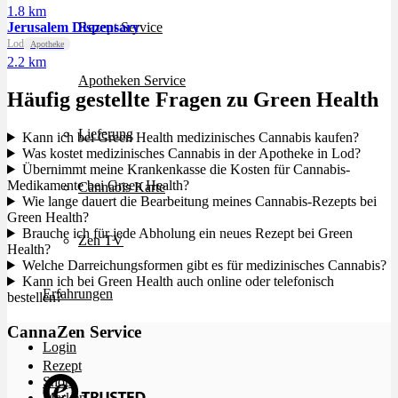
1.8 km
Jerusalem Dispensary
Rezept Service
Lod
Apotheke
2.2 km
Apotheken Service
Häufig gestellte Fragen zu Green Health
Lieferung
Kann ich bei Green Health medizinisches Cannabis kaufen?
Was kostet medizinisches Cannabis in der Apotheke in Lod?
Übernimmt meine Krankenkasse die Kosten für Cannabis-
Medikamente bei Green Health?
Cannabis Karte
Wie lange dauert die Bearbeitung meines Cannabis-Rezepts bei
Green Health?
Brauche ich für jede Abholung ein neues Rezept bei Green
Zen TV
Health?
Welche Darreichungsformen gibt es für medizinisches Cannabis?
Kann ich bei Green Health auch online oder telefonisch
Erfahrungen
bestellen?
CannaZen Service
Login
Rezept
Shop
Marken