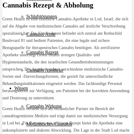
Cannabis Rezept & Abholung
Schlafstörungen
Green Health ist eine etablierte Cannabis-Apotheke in Lod, Israel, die sich
auf die Abgabe von medizinischem Cannabis auf ärztliche Verschreibung
spezialisiert hat. Das Unternehmen befindet sich zentral am Rothschild
Cannabis Ärzte
Boulevard 81 und bedient Patienten, die eine legale und sichere
Bezugsquelle für therapeutisches Cannabis benötigen. Als zertifizierte
Cannabis Rezept
Apotheke unterliegt Green Health strengen Qualitäts- und
Hygienestandards, die den israelischen Gesundheitsbestimmungen
entsprechen. Das Angebot umfasst verschiedene medizinische Cannabis-
Cannabis Apotheke
Sorten und -Darreichungsformen, die gezielt für unterschiedliche
Behandlungsindikationen eingesetzt werden. Das fachkundige Personal
Wissen
beratungsbereit zur Verfügung, um Patienten bei der korrekten Anwendung
und Dosierung zu unterstützen.
Cannabis Wirkung
Green Health versteht sich als verlässlicher Partner im Bereich der
cannabisgestützten Medizin und trägt damit zur medizinischen Versorgung
in Lod bei. Für Patienten mit gültigem Rezept bietet die Apotheke eine
Medizinisches Cannabis
unkomplizierte und diskrete Abwicklung. Die Lage in der Stadt Lod macht