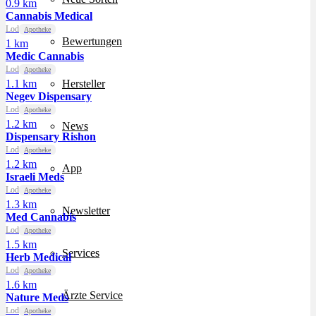
0.9 km
Cannabis Medical
Lod
Apotheke
Bewertungen
1 km
Medic Cannabis
Lod
Apotheke
1.1 km
Hersteller
Negev Dispensary
Lod
Apotheke
1.2 km
News
Dispensary Rishon
Lod
Apotheke
1.2 km
App
Israeli Meds
Lod
Apotheke
1.3 km
Newsletter
Med Cannabis
Lod
Apotheke
1.5 km
Services
Herb Medical
Lod
Apotheke
1.6 km
Ärzte Service
Nature Meds
Lod
Apotheke