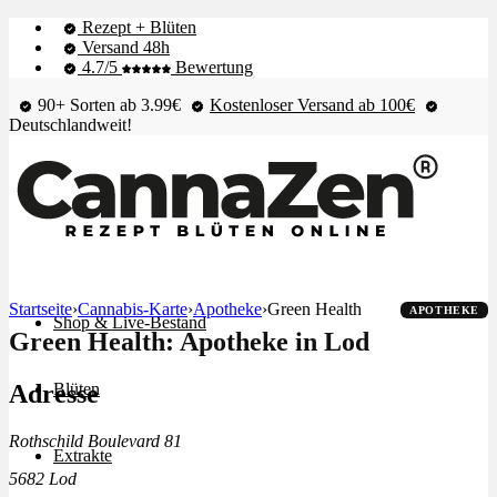
Rezept + Blüten
Versand 48h
4.7/5
Bewertung
90+ Sorten ab 3.99€
Kostenloser Versand ab 100€
Deutschlandweit!
Startseite
›
Cannabis-Karte
›
Apotheke
›
Green Health
APOTHEKE
Shop & Live-Bestand
Green Health: Apotheke in Lod
Adresse
Blüten
Rothschild Boulevard 81
Extrakte
5682 Lod