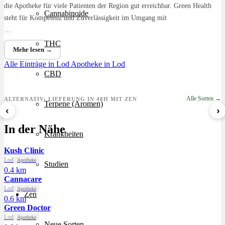
die Apotheke für viele Patienten der Region gut erreichbar. Green Health
Cannabinoide
steht für Kompetenz und Zuverlässigkeit im Umgang mit
…
THC
Mehr lesen →
Alle Einträge in Lod
Apotheke in Lod
CBD
Alle Sorten →
ALTERNATIV: LIEFERUNG IN 48H MIT ZEN
Terpene (Aromen)
‹
›
8 Ball Kush
Sour Kush
Grape Galena
In der Nähe
ab 7,29 €/g
ab 6,99 €/g
ab 5,59 €/g
Krankheiten
Kush Clinic
Lod
Apotheke
Studien
0.4 km
Cannacare
Lod
Apotheke
Zen
0.6 km
Green Doctor
Lod
Apotheke
Neue Sorten