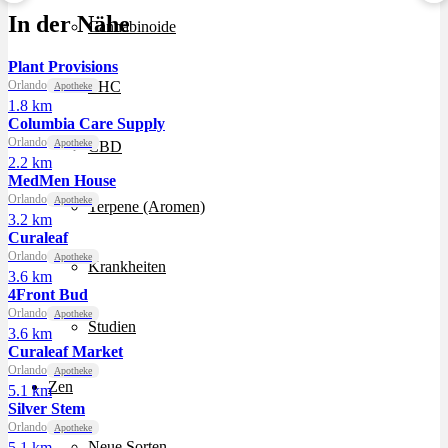
Sour Mintz Haze
Papaya Bomb
8 Ball Kush
In der Nähe
ab 5,99 €/g
ab 4,55 €/g
ab 7,29 €/g
Cannabinoide
Plant Provisions
Orlando
THC
Apotheke
1.8 km
Columbia Care Supply
Orlando
Apotheke
CBD
2.2 km
MedMen House
Orlando
Apotheke
Terpene (Aromen)
3.2 km
Curaleaf
Orlando
Apotheke
Krankheiten
3.6 km
4Front Bud
Orlando
Apotheke
Studien
3.6 km
Curaleaf Market
Orlando
Apotheke
Zen
5.1 km
Silver Stem
Orlando
Apotheke
Neue Sorten
5.1 km