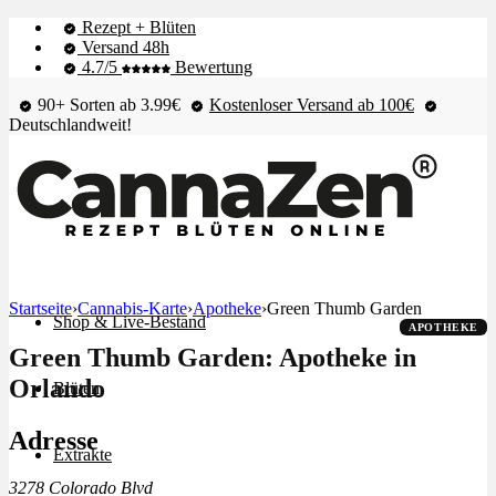
Rezept + Blüten
Versand 48h
4.7/5
Bewertung
90+ Sorten ab 3.99€
Kostenloser Versand ab 100€
Deutschlandweit!
Startseite
›
Cannabis-Karte
›
Apotheke
›
Green Thumb Garden
Shop & Live-Bestand
APOTHEKE
Green Thumb Garden: Apotheke in
Orlando
Blüten
Adresse
Extrakte
3278 Colorado Blvd