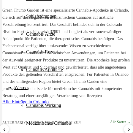
Green Thumb Garden ist eine spezialisierte Cannabis-Apotheke in Orlando,
Schlafstörungen
die sich auf die Abgabe von medizinischem Cannabis auf ärztliche
Verschreibung konzentriert. Das Geschäft befindet sich in der Colorado
Blvd im Postleitzahlbereich 32801 und fungiert als vertrauenswürdiger
Cannabis Ärzte
Anlaufpunkt für Patienten, die therapeutisches Cannabis benötigen. Das
Fachpersonal verfügt über umfassendes Wissen zu verschiedenen
Cannabis Rezept
Cannabissorten und deren medizinischen Anwendungen, um Patienten bei
der Auswahl geeigneter Produkte zu unterstützen. Die Apotheke legt großen
Wert auf Qualität und Sicherheit und gewährleistet, dass alle angebotenen
Cannabis Apotheke
Produkte den geltenden Vorschriften entsprechen. Für Patienten in Orlando
und der umliegenden Region bietet Green Thumb Garden eine
Wissen
professionelle Anlaufstelle für medizinisches Cannabis mit kompetenter
Beratung und einer sorgfältigen Verarbeitung von Rezepten.
Alle Einträge in Orlando
Cannabis Wirkung
Alle Sorten →
ALTERNATIV: LIEFERUNG IN 48H MIT ZEN
Medizinisches Cannabis
‹
›