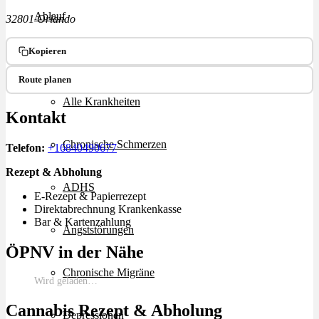
Ablauf
32801 Orlando
Kopieren
Therapien
Route planen
Alle Krankheiten
Kontakt
Chronische Schmerzen
Telefon:
+16840490677
Rezept & Abholung
ADHS
E-Rezept & Papierrezept
Direktabrechnung Krankenkasse
Bar & Kartenzahlung
Angststörungen
ÖPNV in der Nähe
Chronische Migräne
Wird geladen…
Cannabis Rezept & Abholung
Depressionen