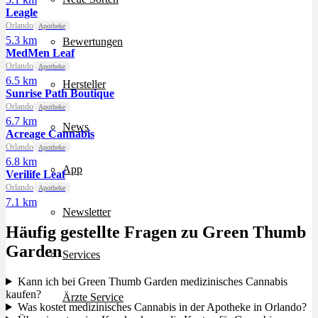
Leagle
Orlando
Apotheke
5.3 km
Bewertungen
MedMen Leaf
Orlando
Apotheke
6.5 km
Hersteller
Sunrise Path Boutique
Orlando
Apotheke
6.7 km
News
Acreage Cannabis
Orlando
Apotheke
6.8 km
App
Verilife Leaf
Orlando
Apotheke
7.1 km
Newsletter
Häufig gestellte Fragen zu Green Thumb
Garden
Services
Kann ich bei Green Thumb Garden medizinisches Cannabis
kaufen?
Ärzte Service
Was kostet medizinisches Cannabis in der Apotheke in Orlando?