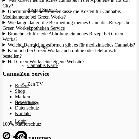
Was kostet medizinisches Cannabis in der Apotheke in Carson
City?
Rezept Service
Übernimmt meine Krankenkasse die Kosten für Cannabis-
Medikamente bei Green Works?
Wie lange dauert die Bearbeitung meines Cannabis-Rezepts bei
Green Works?
Apotheken Service
Brauche ich für jede Abholung ein neues Rezept bei Green
Works?
Welche Darreichungsformen gibt es für medizinisches Cannabis?
Lieferung
Kann ich bei Green Works auch online oder telefonisch
bestellen?
Hat Green Works eine eigene Website?
Cannabis Karte
CannaZen Service
Zen TV
Rezept
Shop
Marken
Bewertung
Erfahrungen
Datenschutz
Kontakt
Login
100% Käuferschutz: