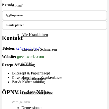
Nevada
Ablauf
Kopieren
Therapien
Route planen
Alle Krankheiten
Kontakt
Telefon:
(248) 285-7004
Chronische Schmerzen
Website:
green-works.com
ADHS
Rezept & Abholung
E-Rezept & Papierrezept
Direktabrechnung Krankenkasse
Angststörungen
Bar & Kartenzahlung
ÖPNV in der Nähe
Chronische Migräne
Wird geladen…
Depressionen