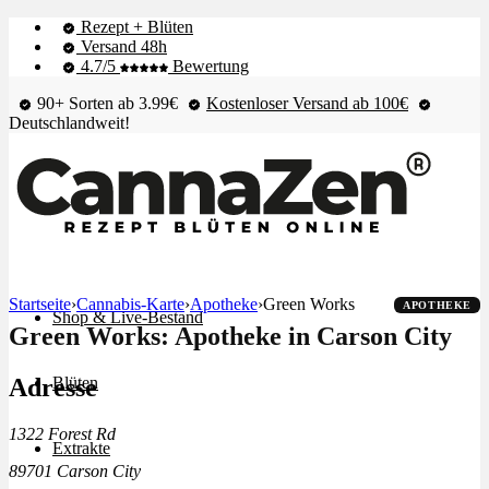
Rezept + Blüten
Versand 48h
4.7/5
Bewertung
90+ Sorten ab 3.99€
Kostenloser Versand ab 100€
Deutschlandweit!
Startseite
›
Cannabis-Karte
›
Apotheke
›
Green Works
APOTHEKE
Shop & Live-Bestand
Green Works: Apotheke in Carson City
Adresse
Blüten
1322 Forest Rd
Extrakte
89701 Carson City