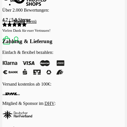
Über 2.000 Bewertungen:
4.7 / 5.0 Sterne
Menü
Menü
Vielen Dank für euer Vertrauen!
Zahlung & Lieferung
Einfach & flexibel bezahlen:
Versand kostenlos ab 100€:
Mitglied & Sponsor im
DHV
: