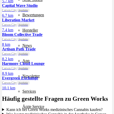
5.7 km
Capital Wave Studio
Carson City
Apotheke
Bewertungen
6.7 km
Liberation Market
Carson City
Apotheke
7.4 km
Hersteller
Bloom Collective Trade
Carson City
Apotheke
8 km
News
Artisan Path Trade
Carson City
Apotheke
8.2 km
App
Harmony Cloud Lounge
Carson City
Apotheke
8.9 km
Newsletter
Evergreen Exchange
Carson City
Apotheke
10.1 km
Services
Häufig gestellte Fragen zu Green Works
Ärzte Service
Kann ich bei Green Works medizinisches Cannabis kaufen?