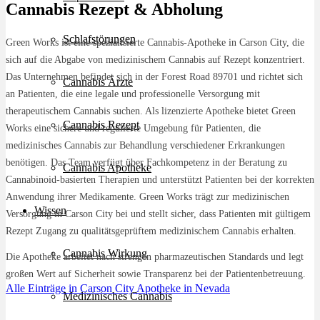
Cannabis Rezept & Abholung
Schlafstörungen
Green Works ist eine spezialisierte Cannabis-Apotheke in Carson City, die
sich auf die Abgabe von medizinischem Cannabis auf Rezept konzentriert.
Das Unternehmen befindet sich in der Forest Road 89701 und richtet sich
Cannabis Ärzte
an Patienten, die eine legale und professionelle Versorgung mit
therapeutischem Cannabis suchen. Als lizenzierte Apotheke bietet Green
Cannabis Rezept
Works eine sichere und regulierte Umgebung für Patienten, die
medizinisches Cannabis zur Behandlung verschiedener Erkrankungen
benötigen. Das Team verfügt über Fachkompetenz in der Beratung zu
Cannabis Apotheke
Cannabinoid-basierten Therapien und unterstützt Patienten bei der korrekten
Anwendung ihrer Medikamente. Green Works trägt zur medizinischen
Wissen
Versorgung in Carson City bei und stellt sicher, dass Patienten mit gültigem
Rezept Zugang zu qualitätsgeprüftem medizinischem Cannabis erhalten.
Cannabis Wirkung
Die Apotheke arbeitet nach strengen pharmazeutischen Standards und legt
großen Wert auf Sicherheit sowie Transparenz bei der Patientenbetreuung.
Alle Einträge in Carson City
Apotheke in Nevada
Medizinisches Cannabis