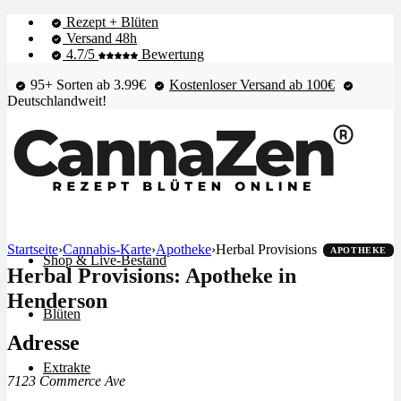
Rezept + Blüten
Versand 48h
4.7/5
Bewertung
95+ Sorten ab 3.99€
Kostenloser Versand ab 100€
Deutschlandweit!
Startseite
›
Cannabis-Karte
›
Apotheke
›
Herbal Provisions
APOTHEKE
Shop & Live-Bestand
Herbal Provisions: Apotheke in
Henderson
Blüten
Adresse
Extrakte
7123 Commerce Ave