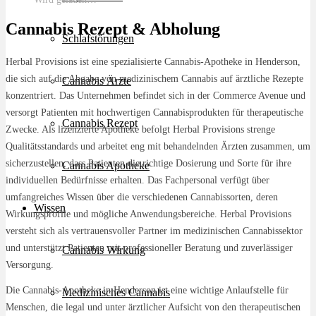
Cannabis Rezept & Abholung
Schlafstörungen
Herbal Provisions ist eine spezialisierte Cannabis-Apotheke in Henderson,
die sich auf die Abgabe von medizinischem Cannabis auf ärztliche Rezepte
Cannabis Ärzte
konzentriert. Das Unternehmen befindet sich in der Commerce Avenue und
versorgt Patienten mit hochwertigen Cannabisprodukten für therapeutische
Cannabis Rezept
Zwecke. Als lizenzierte Apotheke befolgt Herbal Provisions strenge
Qualitätsstandards und arbeitet eng mit behandelnden Ärzten zusammen, um
sicherzustellen, dass Patienten die richtige Dosierung und Sorte für ihre
Cannabis Apotheke
individuellen Bedürfnisse erhalten. Das Fachpersonal verfügt über
umfangreiches Wissen über die verschiedenen Cannabissorten, deren
Wissen
Wirkungsprofile und mögliche Anwendungsbereiche. Herbal Provisions
versteht sich als vertrauensvoller Partner im medizinischen Cannabissektor
und unterstützt Patienten mit professioneller Beratung und zuverlässiger
Cannabis Wirkung
Versorgung.
Die Cannabis-Apotheke in Henderson ist eine wichtige Anlaufstelle für
Medizinisches Cannabis
Menschen, die legal und unter ärztlicher Aufsicht von den therapeutischen