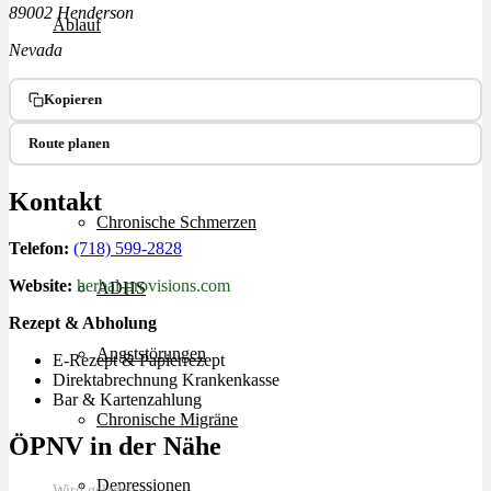
89002 Henderson
Ablauf
Nevada
Therapien
Kopieren
Route planen
Alle Krankheiten
Kontakt
Chronische Schmerzen
Telefon:
(718) 599-2828
Website:
herbal-provisions.com
ADHS
Rezept & Abholung
Angststörungen
E-Rezept & Papierrezept
Direktabrechnung Krankenkasse
Bar & Kartenzahlung
Chronische Migräne
ÖPNV in der Nähe
Depressionen
Wird geladen…