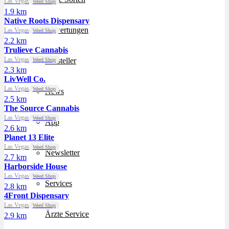
Las Vegas
Weed Shop
1.9 km
Native Roots Dispensary
Bewertungen
Las Vegas
Weed Shop
2.2 km
Trulieve Cannabis
Las Vegas
Hersteller
Weed Shop
2.3 km
LivWell Co.
Las Vegas
Weed Shop
News
2.5 km
The Source Cannabis
Las Vegas
Weed Shop
App
2.6 km
Planet 13 Elite
Las Vegas
Weed Shop
Newsletter
2.7 km
Harborside House
Las Vegas
Weed Shop
Services
2.8 km
4Front Dispensary
Las Vegas
Weed Shop
Ärzte Service
2.9 km