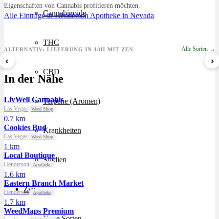
Eigenschaften von Cannabis profitieren möchten.
Cannabinoide
Alle Einträge in Henderson
Apotheke in Nevada
THC
Alle Sorten →
ALTERNATIV: LIEFERUNG IN 48H MIT ZEN
‹
›
Sour Mintz Haze
Papaya Bomb
8 Ball Kush
CBD
In der Nähe
ab 5,99 €/g
ab 4,55 €/g
ab 7,29 €/g
LivWell Cannabis
Terpene (Aromen)
Las Vegas
Weed Shop
0.7 km
Cookies Bud
Krankheiten
Las Vegas
Weed Shop
1 km
Local Boutique
Studien
Henderson
Apotheke
1.6 km
Eastern Branch Market
Zen
Henderson
Apotheke
1.7 km
WeedMaps Premium
Neue Sorten