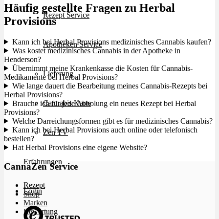
Häufig gestellte Fragen zu Herbal
Rezept Service
Provisions
Kann ich bei Herbal Provisions medizinisches Cannabis kaufen?
Apotheken Service
Was kostet medizinisches Cannabis in der Apotheke in
Henderson?
Übernimmt meine Krankenkasse die Kosten für Cannabis-
Lieferung
Medikamente bei Herbal Provisions?
Wie lange dauert die Bearbeitung meines Cannabis-Rezepts bei
Herbal Provisions?
Cannabis Karte
Brauche ich für jede Abholung ein neues Rezept bei Herbal
Provisions?
Welche Darreichungsformen gibt es für medizinisches Cannabis?
Kann ich bei Herbal Provisions auch online oder telefonisch
Zen TV
bestellen?
Hat Herbal Provisions eine eigene Website?
Erfahrungen
CannaZen Service
Rezept
Login
Shop
Marken
Bewertung