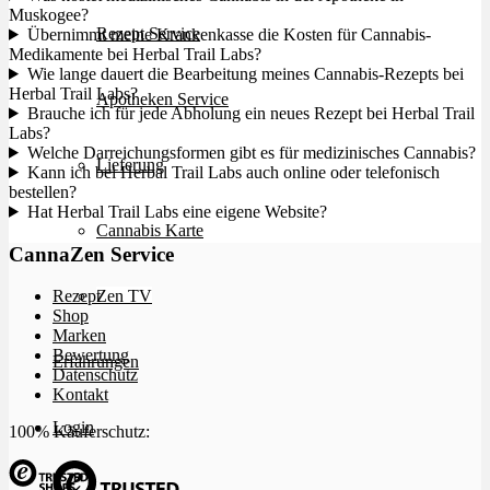
Muskogee?
Rezept Service
Übernimmt meine Krankenkasse die Kosten für Cannabis-
Medikamente bei Herbal Trail Labs?
Wie lange dauert die Bearbeitung meines Cannabis-Rezepts bei
Herbal Trail Labs?
Apotheken Service
Brauche ich für jede Abholung ein neues Rezept bei Herbal Trail
Labs?
Welche Darreichungsformen gibt es für medizinisches Cannabis?
Lieferung
Kann ich bei Herbal Trail Labs auch online oder telefonisch
bestellen?
Hat Herbal Trail Labs eine eigene Website?
Cannabis Karte
CannaZen Service
Zen TV
Rezept
Shop
Marken
Bewertung
Erfahrungen
Datenschutz
Kontakt
Login
100% Käuferschutz: