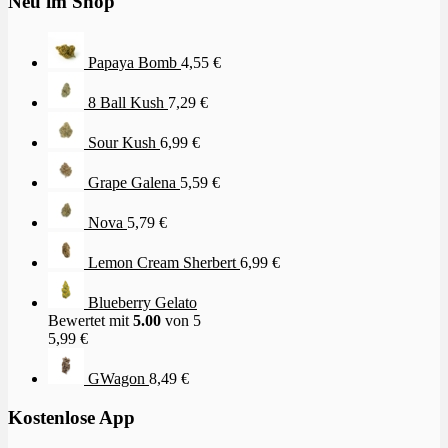
Neu im Shop
Papaya Bomb
4,55
€
8 Ball Kush
7,29
€
Sour Kush
6,99
€
Grape Galena
5,59
€
Nova
5,79
€
Lemon Cream Sherbert
6,99
€
Blueberry Gelato
Bewertet mit
5.00
von 5
5,99
€
GWagon
8,49
€
Kostenlose App