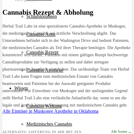
Cannabis Rezept & Abholung
Schlafstörungen
Herbal Trail Labs ist eine spezialisierte Cannabis-Apotheke in Muskogee,
die medizinisches Cannabis auf ärztliche Verschreibung abgibt. Das
Cannabis Ärzte
Unternehmen befindet sich in der Washington Drive und bedient Patienten,
die medizinisches Cannabis als Teil ihrer Therapie benötigen. Die Apotheke
Cannabis Rezept
konzentriert sich darauf, Patienten mit einem gültigen Rezept hochwertige
Cannabisprodukte zur Verfügung zu stellen und dabei strengste
pharmazeutische Standards einzuhalten. Das sachkundige Team von Herbal
Cannabis Apotheke
Trail Labs kann Fragen zum medizinischen Einsatz von Cannabis
beantworten und Patienten bei der Auswahl geeigneter Produkte
Wissen
unterstützen. Für Einwohner von Muskogee und der umliegenden Gegend
stellt Herbal Trail Labs eine verlässliche Anlaufstelle dar, wenn es um die
legale und ärztlich betreute Versorgung mit medizinischem Cannabis geht.
Cannabis Wirkung
Alle Einträge in Muskogee
Apotheke in Oklahoma
Medizinisches Cannabis
Alle Sorten →
ALTERNATIV: LIEFERUNG IN 48H MIT ZEN