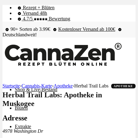
Rezept + Blüten
Versand 48h
4.7/5
Bewertung
90+ Sorten ab 3.99€
Kostenloser Versand ab 100€
Deutschlandweit!
Startseite
›
Cannabis-Karte
›
Apotheke
›
Herbal Trail Labs
APOTHEKE
Shop & Live-Bestand
Herbal Trail Labs: Apotheke in
Muskogee
Blüten
Adresse
Extrakte
4978 Washington Dr