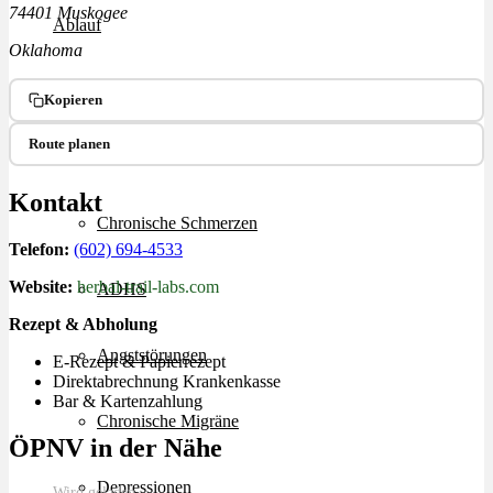
74401 Muskogee
Ablauf
Oklahoma
Therapien
Kopieren
Route planen
Alle Krankheiten
Kontakt
Chronische Schmerzen
Telefon:
(602) 694-4533
Website:
herbal-trail-labs.com
ADHS
Rezept & Abholung
Angststörungen
E-Rezept & Papierrezept
Direktabrechnung Krankenkasse
Bar & Kartenzahlung
Chronische Migräne
ÖPNV in der Nähe
Depressionen
Wird geladen…