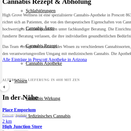
Cannabis Rezept & Abholung
Schlafstörungen
High Grove Wellness ist eine spezialisierte Cannabis-Apotheke in Prescott 8
richtet sich an Patienten, die von den therapeutischen Eigenschaften von Can
Cannabis Ärzte
hochwertigen Cannabisprodukten unter fachkundiger Beratung. Die Einrichtung
fundierte Beratung verlassen, die ihre individuellen gesundheitlichen Bedürfni
Cannabis Rezept
Das Team verfügt über umfassendes Wissen zu verschiedenen Cannabissorten
den verantwortungsvollen Umgang mit medizinischem Cannabis. Die Apotheke i
Alle Einträge in Prescott
Apotheke in Arizona
Cannabis Apotheke
ALTERNATIV: LIEFERUNG IN 48H MIT ZEN
Wissen
‹
Sour Mintz Haze
Papaya Bomb
8 Bal
In der Nähe
ab 5,99 €/g
ab 4,55 €/g
ab 7,2
Cannabis Wirkung
Place Emporium
Prescott
Medizinisches Cannabis
Apotheke
2 km
High Junction Store