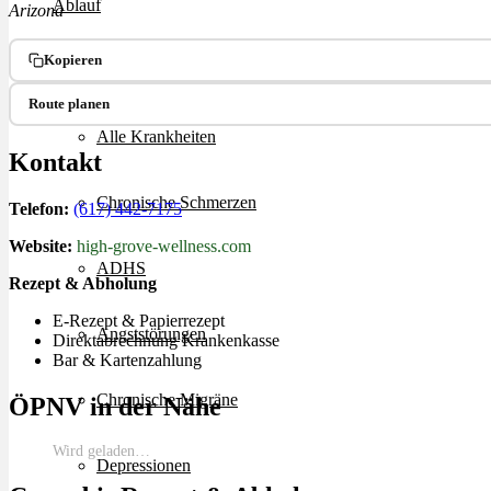
Ablauf
Arizona
Kopieren
Therapien
Route planen
Alle Krankheiten
Kontakt
Chronische Schmerzen
Telefon:
(617) 442-7175
Website:
high-grove-wellness.com
ADHS
Rezept & Abholung
E-Rezept & Papierrezept
Angststörungen
Direktabrechnung Krankenkasse
Bar & Kartenzahlung
Chronische Migräne
ÖPNV in der Nähe
Wird geladen…
Depressionen