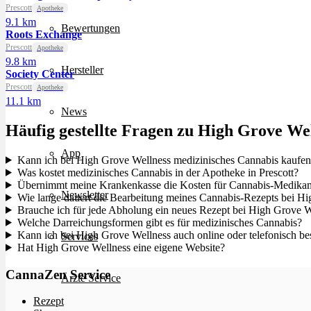
Prescott
Apotheke
9.1 km
Bewertungen
Roots Exchange
Prescott
Apotheke
9.8 km
Hersteller
Society Center
Prescott
Apotheke
11.1 km
News
Häufig gestellte Fragen zu High Grove We
App
Kann ich bei High Grove Wellness medizinisches Cannabis kaufe
Was kostet medizinisches Cannabis in der Apotheke in Prescott?
Übernimmt meine Krankenkasse die Kosten für Cannabis-Medikam
Newsletter
Wie lange dauert die Bearbeitung meines Cannabis-Rezepts bei H
Brauche ich für jede Abholung ein neues Rezept bei High Grove W
Welche Darreichungsformen gibt es für medizinisches Cannabis?
Kann ich bei High Grove Wellness auch online oder telefonisch bes
Services
Hat High Grove Wellness eine eigene Website?
CannaZen Service
Ärzte Service
Rezept