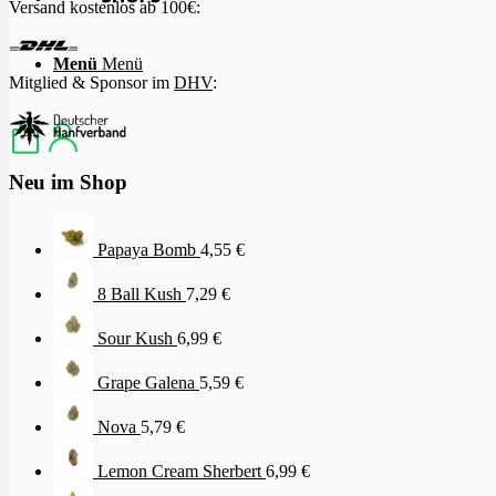
Versand kostenlos ab 100€:
Menü
Menü
Mitglied & Sponsor im
DHV
:
Neu im Shop
Papaya Bomb
4,55
€
8 Ball Kush
7,29
€
Sour Kush
6,99
€
Grape Galena
5,59
€
Nova
5,79
€
Lemon Cream Sherbert
6,99
€