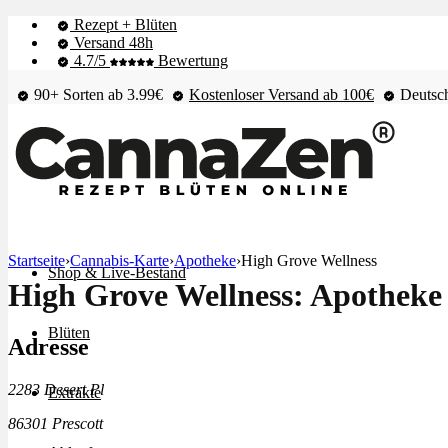
Rezept + Blüten
Versand 48h
4.7/5
Bewertung
90+ Sorten ab 3.99€
Kostenloser Versand ab 100€
Deutsch
Startseite
›
Cannabis-Karte
›
Apotheke
›
High Grove Wellness
Shop & Live-Bestand
High Grove Wellness: Apotheke 
Blüten
Adresse
2283 Desert Pl
Extrakte
86301 Prescott