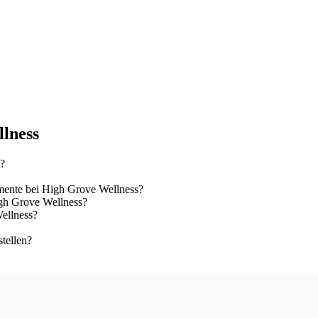
llness
n?
ente bei High Grove Wellness?
igh Grove Wellness?
ellness?
tellen?