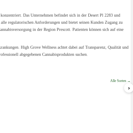
 konzentriert. Das Unternehmen befindet sich in der Desert Pl 2283 und
ss alle regulatorischen Anforderungen und bietet seinen Kunden Zugang zu
annabisversorgung in der Region Prescott. Patienten können sich auf eine
ankungen. High Grove Wellness achtet dabei auf Transparenz, Qualität und
rofessionell abgegebenen Cannabisprodukten suchen.
Alle Sorten →
›
Nova
Lemon Cream Sherbert
ab 5,79 €/g
ab 6,99 €/g