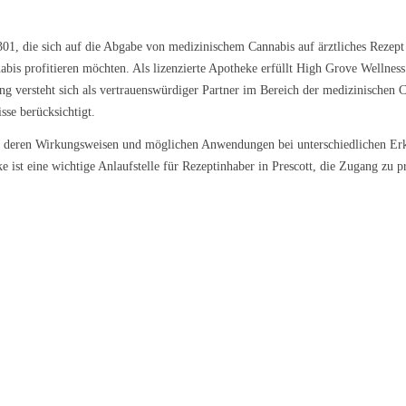
6301, die sich auf die Abgabe von medizinischem Cannabis auf ärztliches Rezept
nabis profitieren möchten. Als lizenzierte Apotheke erfüllt High Grove Wellne
 versteht sich als vertrauenswürdiger Partner im Bereich der medizinischen C
sse berücksichtigt.
, deren Wirkungsweisen und möglichen Anwendungen bei unterschiedlichen Erkr
st eine wichtige Anlaufstelle für Rezeptinhaber in Prescott, die Zugang zu p
l Kush
Sour Kush
Grape Galena
9 €/g
ab 6,99 €/g
ab 5,59 €/g