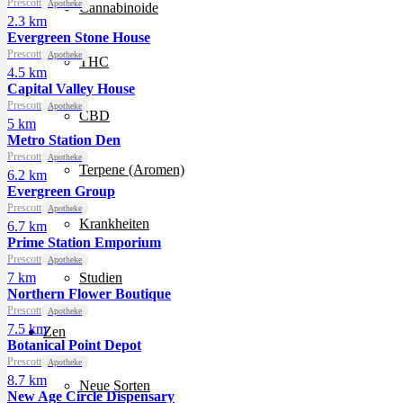
Prescott
Apotheke
Cannabinoide
2.3 km
Evergreen Stone House
Prescott
Apotheke
THC
4.5 km
Capital Valley House
Prescott
Apotheke
CBD
5 km
Metro Station Den
Prescott
Apotheke
Terpene (Aromen)
6.2 km
Evergreen Group
Prescott
Apotheke
Krankheiten
6.7 km
Prime Station Emporium
Prescott
Apotheke
7 km
Studien
Northern Flower Boutique
Prescott
Apotheke
7.5 km
Zen
Botanical Point Depot
Prescott
Apotheke
8.7 km
Neue Sorten
New Age Circle Dispensary