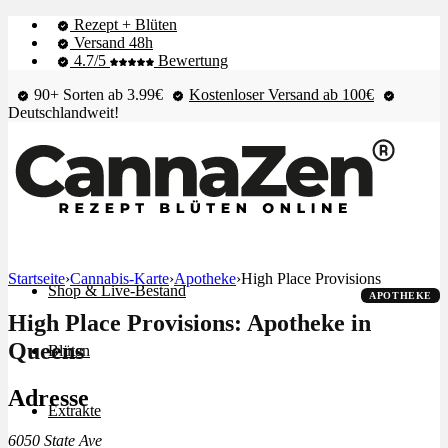
Rezept + Blüten
Versand 48h
4.7/5
Bewertung
90+ Sorten ab 3.99€
Kostenloser Versand ab 100€
Deutschlandweit!
Startseite
›
Cannabis-Karte
›
Apotheke
›
High Place Provisions
Shop & Live-Bestand
APOTHEKE
High Place Provisions: Apotheke in
Queens
Blüten
Adresse
Extrakte
6050 State Ave