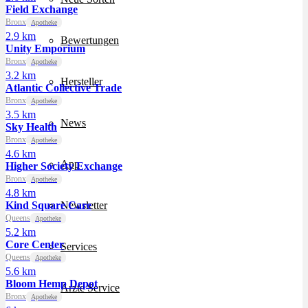
Field Exchange
Bronx
Apotheke
2.9 km
Bewertungen
Unity Emporium
Bronx
Apotheke
3.2 km
Hersteller
Atlantic Collective Trade
Bronx
Apotheke
3.5 km
News
Sky Health
Bronx
Apotheke
4.6 km
App
Higher Society Exchange
Bronx
Apotheke
4.8 km
Kind Square Care
Newsletter
Queens
Apotheke
5.2 km
Core Center
Services
Queens
Apotheke
5.6 km
Bloom Hemp Depot
Ärzte Service
Bronx
Apotheke