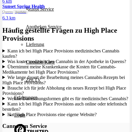
6 km
Sunset Spring Health
Rezept Service
Queens
Apotheke
6.3 km
Apotheken Service
Häufig gestellte Fragen zu High Place
Provisions
Lieferung
Kann ich bei High Place Provisions medizinisches Cannabis
kaufen?
Was kostet medizinisches Cannabis in der Apotheke in Queens?
Cannabis Karte
Übernimmt meine Krankenkasse die Kosten für Cannabis-
Medikamente bei High Place Provisions?
Wie lange dauert die Bearbeitung meines Cannabis-Rezepts bei
Zen TV
High Place Provisions?
Brauche ich für jede Abholung ein neues Rezept bei High Place
Provisions?
Erfahrungen
Welche Darreichungsformen gibt es für medizinisches Cannabis?
Kann ich bei High Place Provisions auch online oder telefonisch
bestellen?
Hat High Place Provisions eine eigene Website?
Login
CannaZen Service