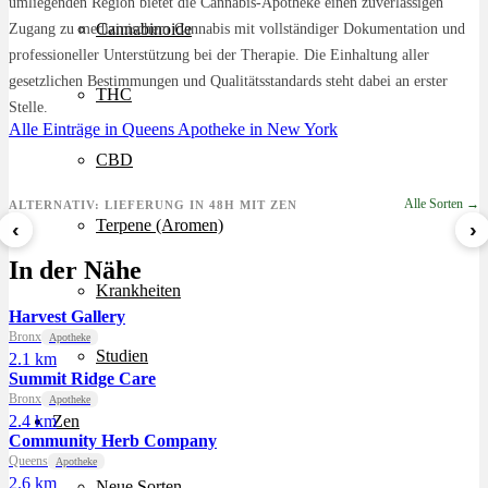
umliegenden Region bietet die Cannabis-Apotheke einen zuverlässigen
Cannabinoide
Zugang zu medizinischem Cannabis mit vollständiger Dokumentation und
professioneller Unterstützung bei der Therapie. Die Einhaltung aller
gesetzlichen Bestimmungen und Qualitätsstandards steht dabei an erster
THC
Stelle.
Alle Einträge in Queens
Apotheke in New York
CBD
Alle Sorten →
ALTERNATIV: LIEFERUNG IN 48H MIT ZEN
Terpene (Aromen)
‹
›
8 Ball Kush
Sour Kush
Grape Galena
In der Nähe
ab 7,29 €/g
ab 6,99 €/g
ab 5,59 €/g
Krankheiten
Harvest Gallery
Bronx
Apotheke
Studien
2.1 km
Summit Ridge Care
Bronx
Apotheke
2.4 km
Zen
Community Herb Company
Queens
Apotheke
2.6 km
Neue Sorten