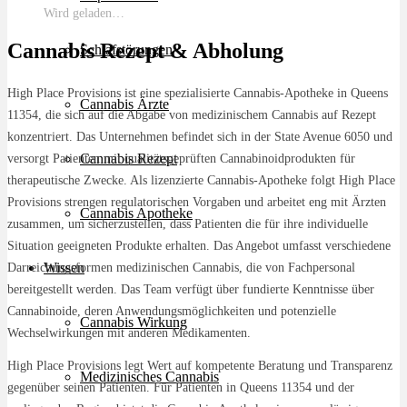
Wird geladen…
Cannabis Rezept & Abholung
Schlafstörungen
High Place Provisions ist eine spezialisierte Cannabis-Apotheke in Queens
Cannabis Ärzte
11354, die sich auf die Abgabe von medizinischem Cannabis auf Rezept
konzentriert. Das Unternehmen befindet sich in der State Avenue 6050 und
Cannabis Rezept
versorgt Patienten mit qualitätsgeprüften Cannabinoidprodukten für
therapeutische Zwecke. Als lizenzierte Cannabis-Apotheke folgt High Place
Provisions strengen regulatorischen Vorgaben und arbeitet eng mit Ärzten
Cannabis Apotheke
zusammen, um sicherzustellen, dass Patienten die für ihre individuelle
Situation geeigneten Produkte erhalten. Das Angebot umfasst verschiedene
Wissen
Darreichungsformen medizinischen Cannabis, die von Fachpersonal
bereitgestellt werden. Das Team verfügt über fundierte Kenntnisse über
Cannabinoide, deren Anwendungsmöglichkeiten und potenzielle
Cannabis Wirkung
Wechselwirkungen mit anderen Medikamenten.
High Place Provisions legt Wert auf kompetente Beratung und Transparenz
Medizinisches Cannabis
gegenüber seinen Patienten. Für Patienten in Queens 11354 und der