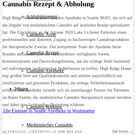
Cannabis Rezept & Abholung
Schlafstörungen
High Ridge House ist eine Cannabis-Apotheke in Seattle 98101, die sich auf
die Abgabe von medizinischem Cannabis auf ärztliches Rezept spezialisiert
hat. Die Einrichtung an der Adresse 3920 Lake Ln bietet Patienten einen
Cannabis Ärzte
professionellen und diskreten Zugang zu hochwertigen Cannabisprodukten
für therapeutische Zwecke. Das kompetente Team der Apotheke berät
Cannabis Rezept
Kunden umfassend über die verschiedenen verfügbaren Sorten,
Konzentrationen und Darreichungsformen, um die richtige Wahl basierend
auf individuellen medizinischen Bedürfnissen zu treffen. High Ridge House
Cannabis Apotheke
legt großen Wert auf Qualitätskontrolle und arbeitet ausschließlich mit
zertifizierten und getesteten Produkten, die strenge Sicherheitsstandards
Wissen
erfüllen. Die Apotheke versteht sich als zuverlässiger Partner für Patienten
im Raum Seattle, die medizinisches Cannabis therapeutisch nutzen möchten
und dabei eine fachkundige Begleitung schätzen.
Cannabis Wirkung
Alle Einträge in Seattle
Apotheke in Washington
Medizinisches Cannabis
Alle Sorten →
ALTERNATIV: LIEFERUNG IN 48H MIT ZEN