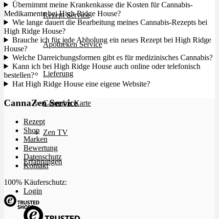
Übernimmt meine Krankenkasse die Kosten für Cannabis-
Medikamente bei High Ridge House?
Rezept Service
Wie lange dauert die Bearbeitung meines Cannabis-Rezepts bei
High Ridge House?
Brauche ich für jede Abholung ein neues Rezept bei High Ridge
Apotheken Service
House?
Welche Darreichungsformen gibt es für medizinisches Cannabis?
Kann ich bei High Ridge House auch online oder telefonisch
Lieferung
bestellen?
Hat High Ridge House eine eigene Website?
CannaZen Service
Cannabis Karte
Rezept
Shop
Zen TV
Marken
Bewertung
Datenschutz
Erfahrungen
Kontakt
100% Käuferschutz:
Login