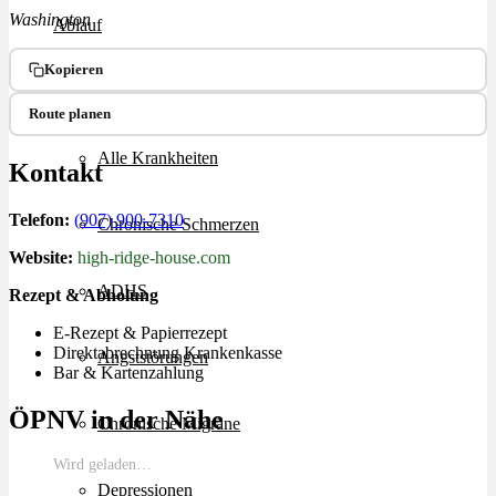
Washington
Ablauf
Kopieren
Therapien
Route planen
Alle Krankheiten
Kontakt
Telefon:
(907) 900-7310
Chronische Schmerzen
Website:
high-ridge-house.com
ADHS
Rezept & Abholung
E-Rezept & Papierrezept
Direktabrechnung Krankenkasse
Angststörungen
Bar & Kartenzahlung
ÖPNV in der Nähe
Chronische Migräne
Wird geladen…
Depressionen