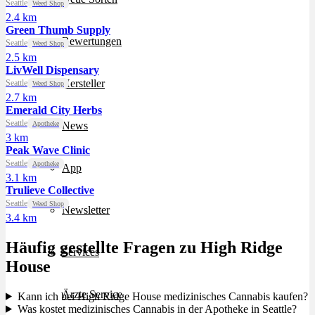
Seattle
Weed Shop
2.4 km
Green Thumb Supply
Bewertungen
Seattle
Weed Shop
2.5 km
LivWell Dispensary
Hersteller
Seattle
Weed Shop
2.7 km
Emerald City Herbs
Seattle
Apotheke
News
3 km
Peak Wave Clinic
Seattle
Apotheke
App
3.1 km
Trulieve Collective
Seattle
Weed Shop
Newsletter
3.4 km
Häufig gestellte Fragen zu High Ridge
Services
House
Ärzte Service
Kann ich bei High Ridge House medizinisches Cannabis kaufen?
Was kostet medizinisches Cannabis in der Apotheke in Seattle?