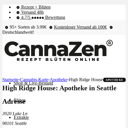
Rezept + Blüten
Versand 48h
4.7/5
Bewertung
95+ Sorten ab 3.99€
Kostenloser Versand ab 100€
Deutschlandweit!
Startseite
›
Cannabis-Karte
›
Apotheke
›
High Ridge House
APOTHEKE
Shop & Live-Bestand
High Ridge House: Apotheke in Seattle
Adresse
Blüten
3920 Lake Ln
Extrakte
98101 Seattle