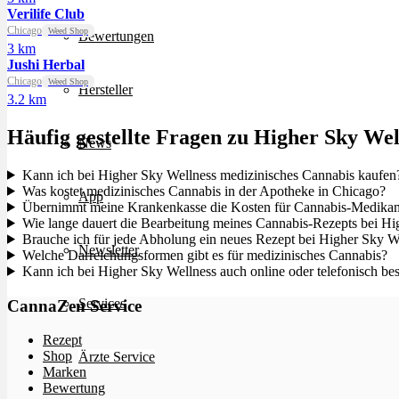
Verilife Club
Chicago
Weed Shop
Bewertungen
3 km
Jushi Herbal
Chicago
Weed Shop
Hersteller
3.2 km
Häufig gestellte Fragen zu Higher Sky Wel
News
Kann ich bei Higher Sky Wellness medizinisches Cannabis kaufen
Was kostet medizinisches Cannabis in der Apotheke in Chicago?
App
Übernimmt meine Krankenkasse die Kosten für Cannabis-Medikam
Wie lange dauert die Bearbeitung meines Cannabis-Rezepts bei Hi
Brauche ich für jede Abholung ein neues Rezept bei Higher Sky W
Newsletter
Welche Darreichungsformen gibt es für medizinisches Cannabis?
Kann ich bei Higher Sky Wellness auch online oder telefonisch bes
Services
CannaZen Service
Rezept
Shop
Ärzte Service
Marken
Bewertung