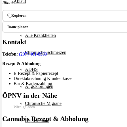
Ablauf
Illinois
Kopieren
Therapien
Route planen
Alle Krankheiten
Kontakt
Chronische Schmerzen
Telefon:
(207) 461-8939
Rezept & Abholung
ADHS
E-Rezept & Papierrezept
Direktabrechnung Krankenkasse
Bar & Kartenzahlung
Angststörungen
ÖPNV in der Nähe
Chronische Migräne
Wird geladen…
Cannabis Rezept & Abholung
Depressionen