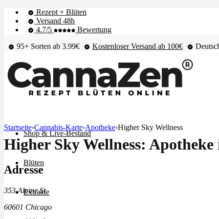
Rezept + Blüten
Versand 48h
4.7/5
Bewertung
95+ Sorten ab 3.99€
Kostenloser Versand ab 100€
Deutsch
Startseite
›
Cannabis-Karte
›
Apotheke
›
Higher Sky Wellness
Shop & Live-Bestand
Higher Sky Wellness: Apotheke 
Blüten
Adresse
353 Alpine St
Extrakte
60601 Chicago