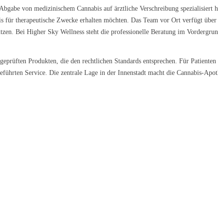
Abgabe von medizinischem Cannabis auf ärztliche Verschreibung spezialisiert ha
bis für therapeutische Zwecke erhalten möchten. Das Team vor Ort verfügt übe
zen. Bei Higher Sky Wellness steht die professionelle Beratung im Vordergrun
t geprüften Produkten, die den rechtlichen Standards entsprechen. Für Patiente
eführten Service. Die zentrale Lage in der Innenstadt macht die Cannabis-Apoth
l Kush
Sour Kush
Grape Galena
9 €/g
ab 6,99 €/g
ab 5,59 €/g