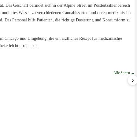
t. Das Geschäft befindet sich in der Alpine Street im Postleitzahlenbereich
r fundiertes Wissen zu verschiedenen Cannabissorten und deren medizinischen
d. Das Personal hilft Patienten, die richtige Dosierung und Konsumform zu
n in Chicago und Umgebung, die ein ärztliches Rezept für medizinisches
eke leicht erreichbar.
Alle Sorten →
›
Nova
Lemon Cream Sherbert
ab 5,79 €/g
ab 6,99 €/g