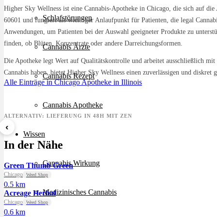
Higher Sky Wellness ist eine Cannabis-Apotheke in Chicago, die sich auf die 
Schlafstörungen
60601 und fungiert als wichtiger Anlaufpunkt für Patienten, die legal Canna
Anwendungen, um Patienten bei der Auswahl geeigneter Produkte zu unterstüt
finden, ob Blüten, Konzentrate oder andere Darreichungsformen.
Cannabis Ärzte
Die Apotheke legt Wert auf Qualitätskontrolle und arbeitet ausschließlich mi
Cannabis haben, bietet Higher Sky Wellness einen zuverlässigen und diskret g
Cannabis Rezept
Alle Einträge in Chicago
Apotheke in Illinois
Cannabis Apotheke
ALTERNATIV: LIEFERUNG IN 48H MIT ZEN
‹
Wissen
Sour Mintz Haze
Papaya Bomb
8 Bal
In der Nähe
ab 5,99 €/g
ab 4,55 €/g
ab 7,2
Cannabis Wirkung
Green Thumb Green
Chicago
Weed Shop
0.5 km
Medizinisches Cannabis
Acreage Herbal
Chicago
Weed Shop
0.6 km