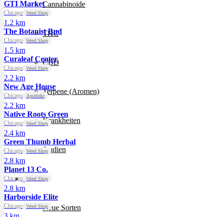
GTI Market
Cannabinoide
Chicago
Weed Shop
1.2 km
The Botanist Bud
THC
Chicago
Weed Shop
1.5 km
Curaleaf Center
CBD
Chicago
Weed Shop
2.2 km
New Age House
Terpene (Aromen)
Chicago
Apotheke
2.2 km
Native Roots Green
Krankheiten
Chicago
Weed Shop
2.4 km
Green Thumb Herbal
Studien
Chicago
Weed Shop
2.8 km
Planet 13 Co.
Zen
Chicago
Weed Shop
2.8 km
Harborside Elite
Chicago
Weed Shop
Neue Sorten
3 km