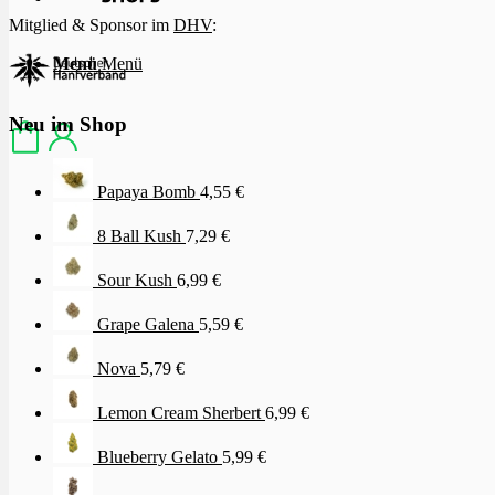
Mitglied & Sponsor im
DHV
:
Menü
Menü
Neu im Shop
Papaya Bomb
4,55
€
8 Ball Kush
7,29
€
Sour Kush
6,99
€
Grape Galena
5,59
€
Nova
5,79
€
Lemon Cream Sherbert
6,99
€
Blueberry Gelato
5,99
€