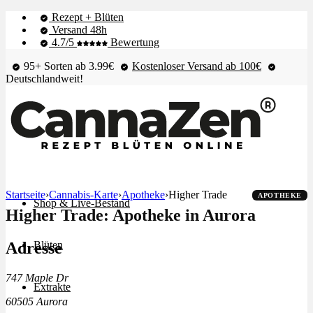
Rezept + Blüten
Versand 48h
4.7/5
Bewertung
95+ Sorten ab 3.99€
Kostenloser Versand ab 100€
Deutschlandweit!
Startseite
›
Cannabis-Karte
›
Apotheke
›
Higher Trade
APOTHEKE
Shop & Live-Bestand
Higher Trade: Apotheke in Aurora
Adresse
Blüten
747 Maple Dr
Extrakte
60505 Aurora