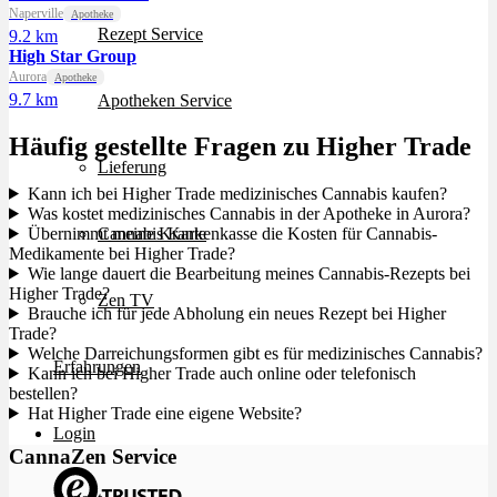
Naperville
Apotheke
Rezept Service
9.2 km
High Star Group
Aurora
Apotheke
9.7 km
Apotheken Service
Häufig gestellte Fragen zu Higher Trade
Lieferung
Kann ich bei Higher Trade medizinisches Cannabis kaufen?
Was kostet medizinisches Cannabis in der Apotheke in Aurora?
Übernimmt meine Krankenkasse die Kosten für Cannabis-
Cannabis Karte
Medikamente bei Higher Trade?
Wie lange dauert die Bearbeitung meines Cannabis-Rezepts bei
Higher Trade?
Zen TV
Brauche ich für jede Abholung ein neues Rezept bei Higher
Trade?
Welche Darreichungsformen gibt es für medizinisches Cannabis?
Erfahrungen
Kann ich bei Higher Trade auch online oder telefonisch
bestellen?
Hat Higher Trade eine eigene Website?
Login
CannaZen Service