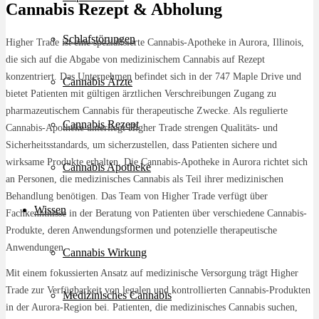
Cannabis Rezept & Abholung
Schlafstörungen
Higher Trade ist eine spezialisierte Cannabis-Apotheke in Aurora, Illinois,
die sich auf die Abgabe von medizinischem Cannabis auf Rezept
konzentriert. Das Unternehmen befindet sich in der 747 Maple Drive und
Cannabis Ärzte
bietet Patienten mit gültigen ärztlichen Verschreibungen Zugang zu
pharmazeutischem Cannabis für therapeutische Zwecke. Als regulierte
Cannabis Rezept
Cannabis-Apotheke unterliegt Higher Trade strengen Qualitäts- und
Sicherheitsstandards, um sicherzustellen, dass Patienten sichere und
wirksame Produkte erhalten. Die Cannabis-Apotheke in Aurora richtet sich
Cannabis Apotheke
an Personen, die medizinisches Cannabis als Teil ihrer medizinischen
Behandlung benötigen. Das Team von Higher Trade verfügt über
Wissen
Fachkenntnisse in der Beratung von Patienten über verschiedene Cannabis-
Produkte, deren Anwendungsformen und potenzielle therapeutische
Anwendungen.
Cannabis Wirkung
Mit einem fokussierten Ansatz auf medizinische Versorgung trägt Higher
Trade zur Verfügbarkeit von legalen und kontrollierten Cannabis-Produkten
Medizinisches Cannabis
in der Aurora-Region bei. Patienten, die medizinisches Cannabis suchen,