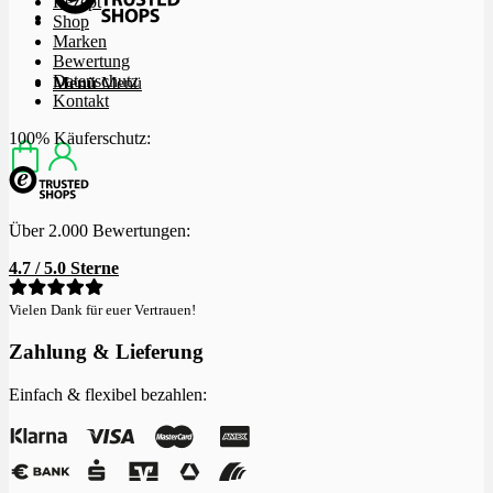
Rezept
Shop
Marken
Bewertung
Datenschutz
Menü
Menü
Kontakt
100% Käuferschutz:
Über 2.000 Bewertungen:
4.7 / 5.0 Sterne
Vielen Dank für euer Vertrauen!
Zahlung & Lieferung
Einfach & flexibel bezahlen: