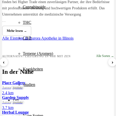
finden bei Higher Trade einen zuverlässigen Partner, der ihre Bedürfnisse
Cannabinoide
mit professioneller Beratung und hochwertigen Produkten erfüllt. Das
Unternehmen unterstützt die medizinische Versorgung
…
THC
Mehr lesen →
CBD
Alle Einträge in Aurora
Apotheke in Illinois
Terpene (Aromen)
Alle Sorten →
ALTERNATIV: LIEFERUNG IN 48H MIT ZEN
‹
›
Sour Mintz Haze
Papaya Bomb
8 Ball Kush
Krankheiten
In der Nähe
ab 5,99 €/g
ab 4,55 €/g
ab 7,29 €/g
Place Gallery
Studien
Aurora
Apotheke
2.4 km
Garden Supply
Zen
Aurora
Apotheke
3.7 km
Herbal Lounge
Neue Sorten