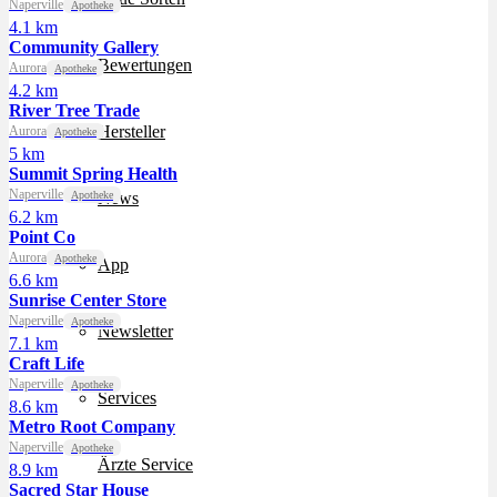
Naperville
Apotheke
4.1 km
Community Gallery
Bewertungen
Aurora
Apotheke
4.2 km
River Tree Trade
Hersteller
Aurora
Apotheke
5 km
Summit Spring Health
Naperville
Apotheke
News
6.2 km
Point Co
Aurora
Apotheke
App
6.6 km
Sunrise Center Store
Naperville
Apotheke
Newsletter
7.1 km
Craft Life
Naperville
Apotheke
Services
8.6 km
Metro Root Company
Naperville
Apotheke
Ärzte Service
8.9 km
Sacred Star House