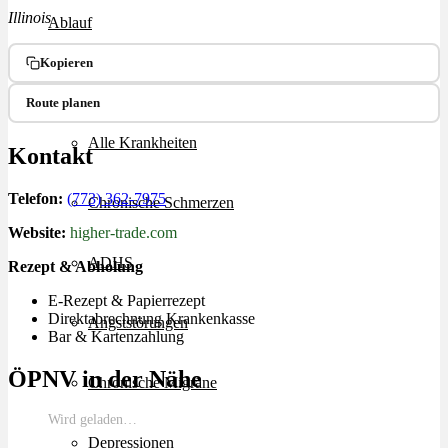
Illinois
Ablauf
Kopieren
Therapien
Route planen
Alle Krankheiten
Kontakt
Telefon:
(773) 362-7975
Chronische Schmerzen
Website:
higher-trade.com
ADHS
Rezept & Abholung
E-Rezept & Papierrezept
Direktabrechnung Krankenkasse
Angststörungen
Bar & Kartenzahlung
ÖPNV in der Nähe
Chronische Migräne
Wird geladen…
Depressionen