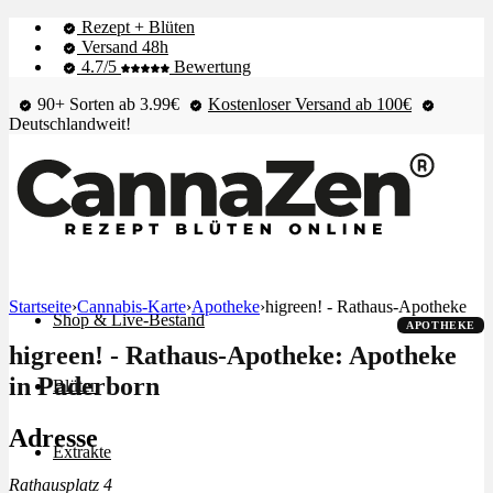
Rezept + Blüten
Versand 48h
4.7/5
Bewertung
90+ Sorten ab 3.99€
Kostenloser Versand ab 100€
Deutschlandweit!
Startseite
›
Cannabis-Karte
›
Apotheke
›
higreen! - Rathaus-Apotheke
Shop & Live-Bestand
APOTHEKE
higreen! - Rathaus-Apotheke: Apotheke
in Paderborn
Blüten
Adresse
Extrakte
Rathausplatz 4