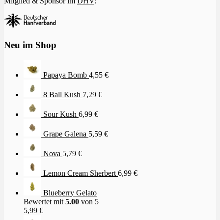
Mitglied & Sponsor im
DHV
:
Neu im Shop
Papaya Bomb
4,55
€
8 Ball Kush
7,29
€
Sour Kush
6,99
€
Grape Galena
5,59
€
Nova
5,79
€
Lemon Cream Sherbert
6,99
€
Blueberry Gelato
Bewertet mit
5.00
von 5
5,99
€