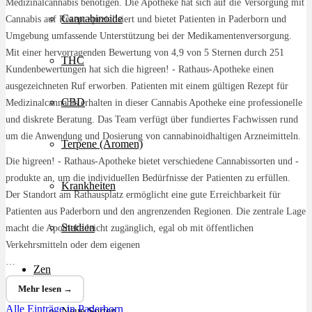
Medizinalcannabis benötigen. Die Apotheke hat sich auf die Versorgung mit
Cannabinoide
Cannabis auf Rezept spezialisiert und bietet Patienten in Paderborn und
Umgebung umfassende Unterstützung bei der Medikamentenversorgung.
Mit einer hervorragenden Bewertung von 4,9 von 5 Sternen durch 251
THC
Kundenbewertungen hat sich die higreen! - Rathaus-Apotheke einen
ausgezeichneten Ruf erworben. Patienten mit einem gültigen Rezept für
CBD
Medizinalcannabis erhalten in dieser Cannabis Apotheke eine professionelle
und diskrete Beratung. Das Team verfügt über fundiertes Fachwissen rund
um die Anwendung und Dosierung von cannabinoidhaltigen Arzneimitteln.
Terpene (Aromen)
Die higreen! - Rathaus-Apotheke bietet verschiedene Cannabissorten und -
produkte an, um die individuellen Bedürfnisse der Patienten zu erfüllen.
Krankheiten
Der Standort am Rathausplatz ermöglicht eine gute Erreichbarkeit für
Patienten aus Paderborn und den angrenzenden Regionen. Die zentrale Lage
Studien
macht die Apotheke leicht zugänglich, egal ob mit öffentlichen
Verkehrsmitteln oder dem eigenen
…
Zen
Mehr lesen →
Alle Einträge in Paderborn
Neue Sorten