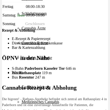
Freitag
08:00-18:30
Schlafstörungen
Samstag
09:00-16:00
Heute
Sonntag
Geschlossen
Cannabis Ärzte
Rezept & Abholung
E-Rezept & Papierrezept
Cannabis Rezept
Direktabrechnung Krankenkasse
Bar & Kartenzahlung
ÖPNV in der Nähe
Cannabis Apotheke
S-Bahn
Paderborn Kasseler Tor
646 m
Wissen
Bus
Rathausplatz
119 m
Bus
Rosentor
247 m
Cannabis Rezept & Abholung
Cannabis Wirkung
Die higreen! - Rathaus-Apotheke befindet sich zentral am Rathausplatz 4 in
Medizinisches Cannabis
Paderborn und ist eine zuverlässige Anlaufstelle für Patienten, die