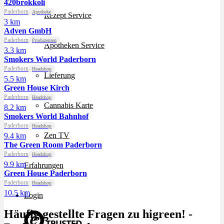
420brokkoli
Paderborn
Apotheke
Rezept Service
3 km
Adven GmbH
Paderborn
Produzenten
Apotheken Service
3.3 km
Smokers World Paderborn
Paderborn
Headshop
Lieferung
5.5 km
Green House Kirch
Paderborn
Headshop
Cannabis Karte
8.2 km
Smokers World Bahnhof
Paderborn
Headshop
Zen TV
9.4 km
The Green Room Paderborn
Paderborn
Headshop
9.9 km
Erfahrungen
Green House Paderborn
Paderborn
Headshop
10.5 km
Login
Häufig gestellte Fragen zu higreen! -