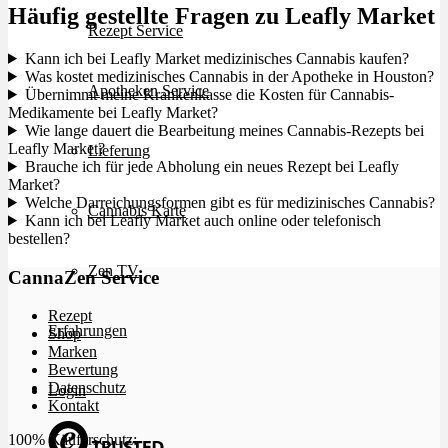
Häufig gestellte Fragen zu Leafly Market
Rezept Service
Kann ich bei Leafly Market medizinisches Cannabis kaufen?
Was kostet medizinisches Cannabis in der Apotheke in Houston?
Apotheken Service
Übernimmt meine Krankenkasse die Kosten für Cannabis-
Medikamente bei Leafly Market?
Wie lange dauert die Bearbeitung meines Cannabis-Rezepts bei
Leafly Market?
Lieferung
Brauche ich für jede Abholung ein neues Rezept bei Leafly
Market?
Welche Darreichungsformen gibt es für medizinisches Cannabis?
Cannabis Karte
Kann ich bei Leafly Market auch online oder telefonisch
bestellen?
Zen TV
CannaZen Service
Rezept
Erfahrungen
Shop
Marken
Bewertung
Datenschutz
Login
Kontakt
100% Käuferschutz: