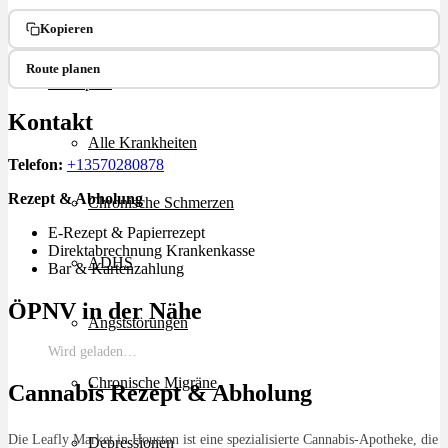
Ablauf
Kopieren
Route planen
Therapien
Kontakt
Alle Krankheiten
Telefon:
+13570280878
Rezept & Abholung
Chronische Schmerzen
E-Rezept & Papierrezept
Direktabrechnung Krankenkasse
ADHS
Bar & Kartenzahlung
ÖPNV in der Nähe
Angststörungen
Wird geladen…
Chronische Migräne
Cannabis Rezept & Abholung
Die Leafly Market in Houston ist eine spezialisierte Cannabis-Apotheke, die
Depressionen