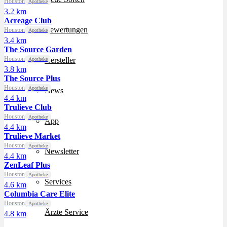
Houston
Apotheke
3.2 km
Acreage Club
Bewertungen
Houston
Apotheke
3.4 km
The Source Garden
Houston
Hersteller
Apotheke
3.8 km
The Source Plus
Houston
Apotheke
News
4.4 km
Trulieve Club
Houston
Apotheke
App
4.4 km
Trulieve Market
Houston
Apotheke
Newsletter
4.4 km
ZenLeaf Plus
Houston
Apotheke
Services
4.6 km
Columbia Care Elite
Houston
Apotheke
Ärzte Service
4.8 km