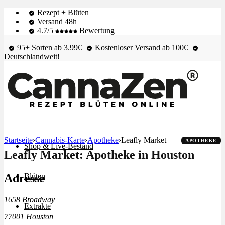
Rezept + Blüten
Versand 48h
4.7/5
Bewertung
95+ Sorten ab 3.99€
Kostenloser Versand ab 100€
Deutschlandweit!
Startseite
›
Cannabis-Karte
›
Apotheke
›
Leafly Market
APOTHEKE
Shop & Live-Bestand
Leafly Market: Apotheke in Houston
Adresse
Blüten
1658 Broadway
Extrakte
77001 Houston