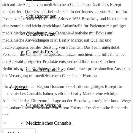
sich auf die Abgabe von medizinischem Cannabis auf ärztliches Rezept
konzentriert. Das Geschäft befindet sich in der Innenstadt von Houston im
Schlafstörungen
Postleitzahlbereich 77001 an der Adresse 1658 Broadway und bietet damit
eine zentrale und leicht erreichbare Anlaufstelle für Patienten mit gültiger
medizinischer Verordnung. Als Cannabis-Apotheke mit Fokus auf
Cannabis Ärzte
medizinische Anwendungen setzt Leafly Market auf Qualität und
Fachkompetenz bei der Beratung von Patienten. Das Team unterstützt
Cannabis Rezept
Personen, die Cannabis therapeutisch nutzen möchten, und hilft ihnen bei
der Auswahl geeigneter Produkte entsprechend ihrer medizinischen
Bedürfnisse. Die Einrichtung verfolgt damit einen professionellen Ansatz in
Cannabis Apotheke
der Versorgung mit medizinischem Cannabis in Houston.
Für Patienten in der Region Houston 77001, die ein gültiges Rezept für
Wissen
medizinisches Cannabis haben, stellt die Leafly Market eine wichtige
Anlaufstelle dar. Die zentrale Lage an der Broadway ermöglicht kurze Wege
Cannabis Wirkung
und unkomplizierte Besuche. Mit ihrem Fokus auf medizinische Standards
und
…
Medizinisches Cannabis