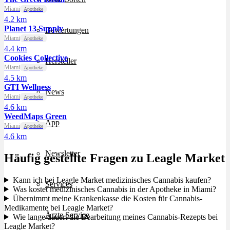
Miami
Apotheke
4.2 km
Planet 13 Supply
Bewertungen
Miami
Apotheke
4.4 km
Cookies Collective
Hersteller
Miami
Apotheke
4.5 km
GTI Wellness
News
Miami
Apotheke
4.6 km
WeedMaps Green
App
Miami
Apotheke
4.6 km
Newsletter
Häufig gestellte Fragen zu Leagle Market
Kann ich bei Leagle Market medizinisches Cannabis kaufen?
Services
Was kostet medizinisches Cannabis in der Apotheke in Miami?
Übernimmt meine Krankenkasse die Kosten für Cannabis-
Medikamente bei Leagle Market?
Ärzte Service
Wie lange dauert die Bearbeitung meines Cannabis-Rezepts bei
Leagle Market?