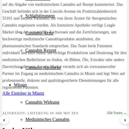
auf die Abgabe von medizinischem Cannabis auf Rezept konzentriert. Das
Geschäft befindet sich in der Lincoln Avenue im Postleitzahlenbereich
Schlafstörungen
33101 und bedient Patienten, die von ihren Ärzten für therapeutisches
Cannabis zugelassen wurden. Als lizenzierte Apotheke verfügt Leagle
Market über das notwendige Fachwissen und die Zertifizierungen, um
Cannabis Ärzte
hochwertige medizinische Cannabisprodukte anzubieten, die
pharmazeutischen Standards entsprechen. Das Team berät Patienten
Cannabis Rezept
individuell und hilft ihnen, die richtige Produktform und Dosierung für ihre
medizinischen Bedürfnisse zu finden, ob Blüten, Öle, Extrakte oder andere
Darreichungsformen. Leagle Market versteht sich als vertrauensvoller
Cannabis Apotheke
Partner im Zugang zu medizinischem Cannabis in Miami und legt Wert auf
professionelle, diskrete und qualitätsgesicherte Dienstleistungen für alle
Wissen
registrierten Patienten.
Alle Einträge in Miami
Cannabis Wirkung
Alle Sorten →
ALTERNATIV: LIEFERUNG IN 48H MIT ZEN
‹
›
Medizinisches Cannabis
Sour Mintz Haze
Papaya Bomb
8 Ball Kush