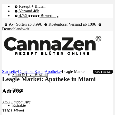
Rezept + Blüten
Versand 48h
4.7/5
Bewertung
95+ Sorten ab 3.99€
Kostenloser Versand ab 100€
Deutschlandweit!
Startseite
›
Cannabis-Karte
›
Apotheke
›
Leagle Market
APOTHEKE
Shop & Live-Bestand
Leagle Market: Apotheke in Miami
Adresse
Blüten
3153 Lincoln Ave
Extrakte
33101 Miami