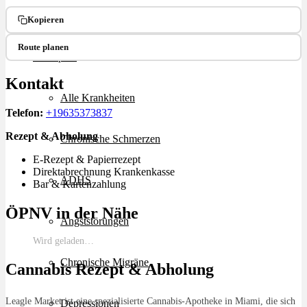
Ablauf
Kopieren
Route planen
Therapien
Kontakt
Alle Krankheiten
Telefon:
+19635373837
Rezept & Abholung
Chronische Schmerzen
E-Rezept & Papierrezept
Direktabrechnung Krankenkasse
ADHS
Bar & Kartenzahlung
ÖPNV in der Nähe
Angststörungen
Wird geladen…
Chronische Migräne
Cannabis Rezept & Abholung
Leagle Market ist eine spezialisierte Cannabis-Apotheke in Miami, die sich
Depressionen