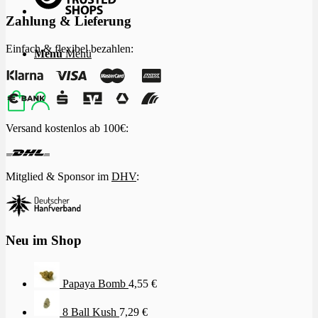
Zahlung & Lieferung
Einfach & flexibel bezahlen:
Menü
Menü
Versand kostenlos ab 100€:
Mitglied & Sponsor im
DHV
:
Neu im Shop
Papaya Bomb
4,55
€
8 Ball Kush
7,29
€