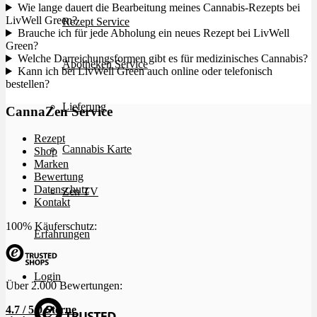
Wie lange dauert die Bearbeitung meines Cannabis-Rezepts bei
LivWell Green?
Rezept Service
Brauche ich für jede Abholung ein neues Rezept bei LivWell
Green?
Welche Darreichungsformen gibt es für medizinisches Cannabis?
Apotheken Service
Kann ich bei LivWell Green auch online oder telefonisch
bestellen?
Lieferung
CannaZen Service
Rezept
Cannabis Karte
Shop
Marken
Bewertung
Datenschutz
Zen TV
Kontakt
100% Käuferschutz:
Erfahrungen
Login
Über 2.000 Bewertungen:
4.7 / 5.0 Sterne