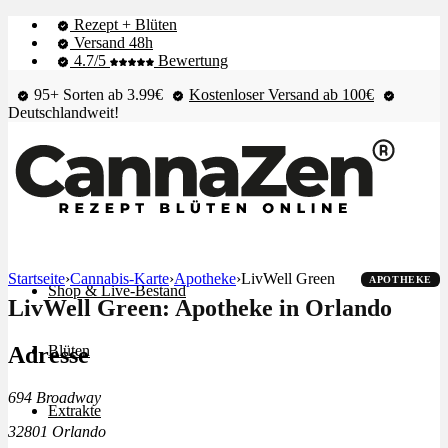
Rezept + Blüten
Versand 48h
4.7/5
Bewertung
95+ Sorten ab 3.99€
Kostenloser Versand ab 100€
Deutschlandweit!
Startseite
›
Cannabis-Karte
›
Apotheke
›
LivWell Green
APOTHEKE
Shop & Live-Bestand
LivWell Green: Apotheke in Orlando
Adresse
Blüten
694 Broadway
Extrakte
32801 Orlando