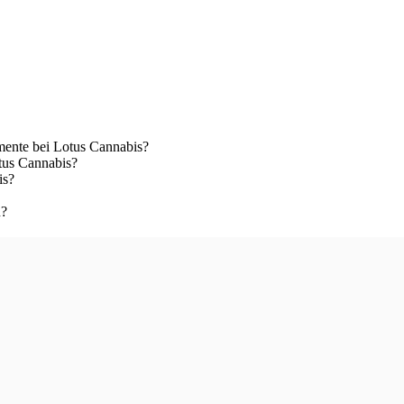
ente bei Lotus Cannabis?
tus Cannabis?
is?
n?