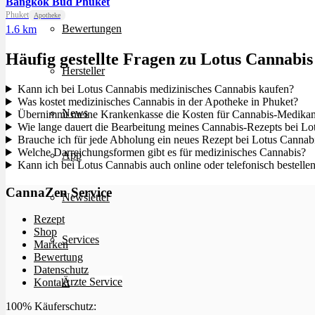
Bangkok Bud Phuket
Phuket
Apotheke
Bewertungen
1.6 km
Häufig gestellte Fragen zu Lotus Cannabis
Hersteller
Kann ich bei Lotus Cannabis medizinisches Cannabis kaufen?
Was kostet medizinisches Cannabis in der Apotheke in Phuket?
News
Übernimmt meine Krankenkasse die Kosten für Cannabis-Medikam
Wie lange dauert die Bearbeitung meines Cannabis-Rezepts bei Lo
Brauche ich für jede Abholung ein neues Rezept bei Lotus Cannab
Welche Darreichungsformen gibt es für medizinisches Cannabis?
App
Kann ich bei Lotus Cannabis auch online oder telefonisch bestelle
CannaZen Service
Newsletter
Rezept
Shop
Services
Marken
Bewertung
Datenschutz
Ärzte Service
Kontakt
100% Käuferschutz: