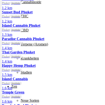
Cannabinoide
Phuket
Apotheke
1.2 km
Sunset Bud Phuket
THC
Phuket
Apotheke
1.2 km
Island Cannabis Phuket
Phuket
CBD
Apotheke
1.3 km
Paradise Cannabis Phuket
Phuket
Apotheke
Terpene (Aromen)
1.4 km
Thai Garden Phuket
Phuket
Apotheke
Krankheiten
1.4 km
Happy Hemp Phuket
Phuket
Apotheke
Studien
1.5 km
Island Cannabis
Phuket
Apotheke
Zen
1.6 km
Temple Green
Phuket
Apotheke
Neue Sorten
1.6 km