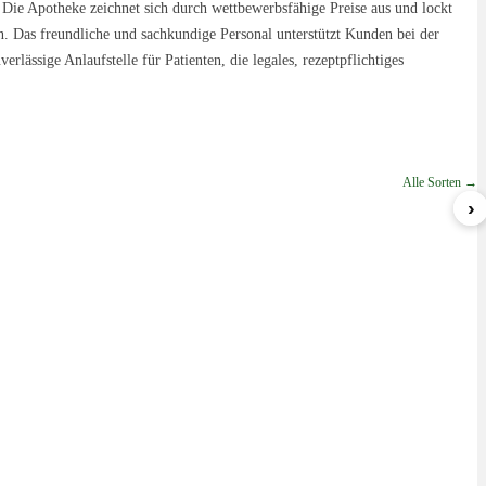
. Die Apotheke zeichnet sich durch wettbewerbsfähige Preise aus und lockt
n. Das freundliche und sachkundige Personal unterstützt Kunden bei der
lässige Anlaufstelle für Patienten, die legales, rezeptpflichtiges
Alle Sorten →
›
Nova
Lemon Cream Sherbert
ab 5,79 €/g
ab 6,99 €/g