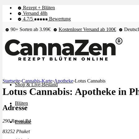
Rezept + Blüten
Versand 48h
4.7/5
Bewertung
90+ Sorten ab 3.99€
Kostenloser Versand ab 100€
Deutsch
Startseite
›
Cannabis-Karte
›
Apotheke
›
Lotus Cannabis
Shop & Live-Bestand
Lotus Cannabis: Apotheke in P
Blüten
Adresse
290 Rawai Rd
Extrakte
83252 Phuket