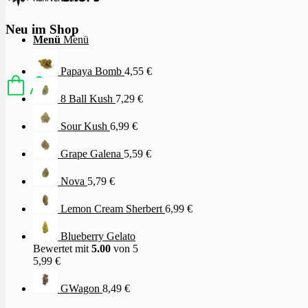
Neu im Shop
Menü
Menü
Papaya Bomb
4,55
€
8 Ball Kush
7,29
€
Sour Kush
6,99
€
Grape Galena
5,59
€
Nova
5,79
€
Lemon Cream Sherbert
6,99
€
Blueberry Gelato
Bewertet mit
5.00
von 5
5,99
€
GWagon
8,49
€