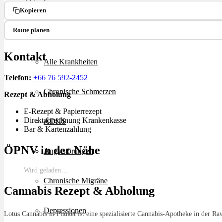
Ablauf
Kopieren
Route planen
Therapien
Kontakt
Alle Krankheiten
Telefon:
+66 76 592-2452
Chronische Schmerzen
Rezept & Abholung
E-Rezept & Papierrezept
Direktabrechnung Krankenkasse
ADHS
Bar & Kartenzahlung
ÖPNV in der Nähe
Angststörungen
Wird geladen…
Chronische Migräne
Cannabis Rezept & Abholung
Depressionen
Lotus Cannabis in Phuket ist eine spezialisierte Cannabis-Apotheke in der R