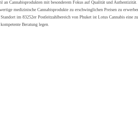
wahl an Cannabisprodukten mit besonderem Fokus auf Qualität und Authentizität
chwertige medizinische Cannabisprodukte zu erschwinglichen Preisen zu erwerbe
andort im 83252er Postleitzahlbereich von Phuket ist Lotus Cannabis eine zuver
d kompetente Beratung legen.
l Kush
Sour Kush
Grape Galena
9 €/g
ab 6,99 €/g
ab 5,59 €/g