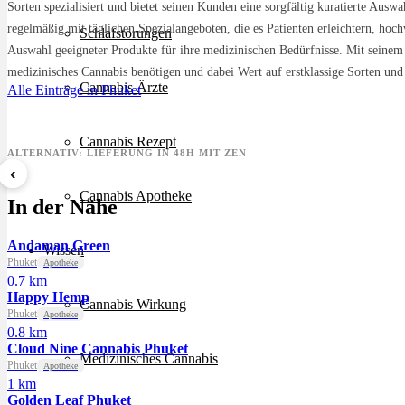
Sorten spezialisiert und bietet seinen Kunden eine sorgfältig kuratierte Aus
regelmäßig mit täglichen Spezialangeboten, die es Patienten erleichtern, ho
Schlafstörungen
Auswahl geeigneter Produkte für ihre medizinischen Bedürfnisse. Mit seinem St
medizinisches Cannabis benötigen und dabei Wert auf erstklassige Sorten un
Cannabis Ärzte
Alle Einträge in Phuket
Cannabis Rezept
ALTERNATIV: LIEFERUNG IN 48H MIT ZEN
‹
Sour Mintz Haze
Papaya Bomb
8 Bal
Cannabis Apotheke
In der Nähe
ab 5,99 €/g
ab 4,55 €/g
ab 7,2
Andaman Green
Wissen
Phuket
Apotheke
0.7 km
Happy Hemp
Cannabis Wirkung
Phuket
Apotheke
0.8 km
Cloud Nine Cannabis Phuket
Medizinisches Cannabis
Phuket
Apotheke
1 km
Golden Leaf Phuket