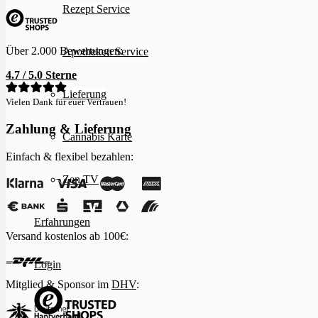
Rezept Service
Über 2.000 Bewertungen:
Apotheken Service
4.7 / 5.0 Sterne
Lieferung
Vielen Dank für euer Vertrauen!
Zahlung & Lieferung
Cannabis Karte
Einfach & flexibel bezahlen:
Zen TV
Erfahrungen
Versand kostenlos ab 100€:
Login
Mitglied & Sponsor im
DHV
: