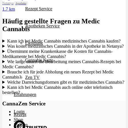
Netanya
Apotheke
Rezept Service
1.7 km
Häufig gestellte Fragen zu Medic
Apotheken Service
Cannabis
Kann ich bei Medic Cannabis medizinisches Cannabis kaufen?
Lieferung
Was kostet medizinisches Cannabis in der Apotheke in Netanya?
Übernimmt meine Krankenkasse die Kosten für Cannabis-
Medikamente bei Medic Cannabis?
Cannabis Karte
Wie lange dauert die Bearbeitung meines Cannabis-Rezepts bei
Medic Cannabis?
Brauche ich für jede Abholung ein neues Rezept bei Medic
Cannabis?
Zen TV
Welche Darreichungsformen gibt es für medizinisches Cannabis?
Kann ich bei Medic Cannabis auch online oder telefonisch
bestellen?
Erfahrungen
CannaZen Service
Login
Rezept
Shop
Marken