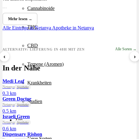
…
Cannabinoide
Mehr lesen →
THC
Alle Einträge in Netanya
Apotheke in Netanya
CBD
Alle Sorten →
ALTERNATIV: LIEFERUNG IN 48H MIT ZEN
‹
›
Sour Mintz Haze
Papaya Bomb
8 Ball Kush
Terpene (Aromen)
In der Nähe
ab 5,99 €/g
ab 4,55 €/g
ab 7,29 €/g
Medi Leaf
Krankheiten
Netanya
Apotheke
0.3 km
Green Doctor
Studien
Netanya
Apotheke
0.5 km
Israeli Green
Zen
Netanya
Apotheke
0.6 km
Dispensary Rishon
Neue Sorten