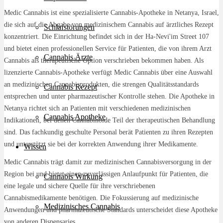
Medic Cannabis ist eine spezialisierte Cannabis-Apotheke in Netanya, Israel,
die sich auf die Abgabe von medizinischem Cannabis auf ärztliches Rezept
Schlafstörungen
konzentriert. Die Einrichtung befindet sich in der Ha-Nevi'im Street 107
und bietet einen professionellen Service für Patienten, die von ihrem Arzt
Cannabis Ärzte
Cannabis als therapeutische Option verschrieben bekommen haben. Als
lizenzierte Cannabis-Apotheke verfügt Medic Cannabis über eine Auswahl
an medizinischen Cannabisprodukten, die strengen Qualitätsstandards
Cannabis Rezept
entsprechen und unter pharmazeutischer Kontrolle stehen. Die Apotheke in
Netanya richtet sich an Patienten mit verschiedenen medizinischen
Cannabis Apotheke
Indikationen, bei denen Cannabinoide Teil der therapeutischen Behandlung
sind. Das fachkundig geschulte Personal berät Patienten zu ihren Rezepten
und unterstützt sie bei der korrekten Anwendung ihrer Medikamente.
Wissen
Medic Cannabis trägt damit zur medizinischen Cannabisversorgung in der
Region bei und bietet einen zuverlässigen Anlaufpunkt für Patienten, die
Cannabis Wirkung
eine legale und sichere Quelle für ihre verschriebenen
Cannabismedikamente benötigen. Die Fokussierung auf medizinische
Medizinisches Cannabis
Anwendungen und pharmazeutische Standards unterscheidet diese Apotheke
von anderen Dispensaries