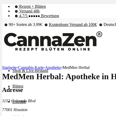
Rezept + Blüten
Versand 48h
4.7/5
Bewertung
90+ Sorten ab 3.99€
Kostenloser Versand ab 100€
Deutsch
Startseite
›
Cannabis-Karte
›
Apotheke
›
MedMen Herbal
Shop & Live-Bestand
MedMen Herbal: Apotheke in 
Blüten
Adresse
1153 Colorado Blvd
Extrakte
77001 Houston