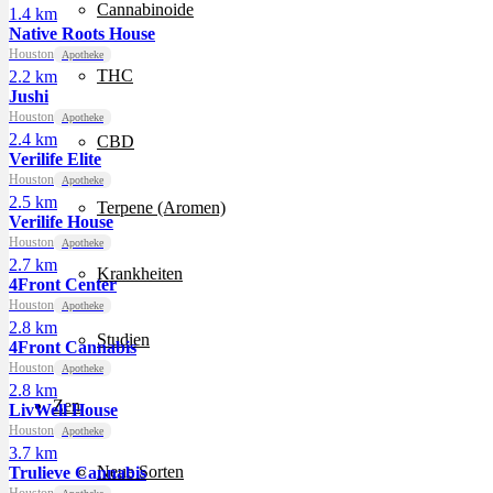
Cannabinoide
1.4 km
Native Roots House
Houston
Apotheke
THC
2.2 km
Jushi
Houston
Apotheke
2.4 km
CBD
Verilife Elite
Houston
Apotheke
2.5 km
Terpene (Aromen)
Verilife House
Houston
Apotheke
2.7 km
Krankheiten
4Front Center
Houston
Apotheke
2.8 km
Studien
4Front Cannabis
Houston
Apotheke
2.8 km
Zen
LivWell House
Houston
Apotheke
3.7 km
Neue Sorten
Trulieve Cannabis