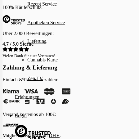
Rezept Service
100% Käuferschutz:
Apotheken Service
Über 2.000 Bewertungen:
Lieferung
4.7 / 5.0 Sterne
Vielen Dank für euer Vertrauen!
Cannabis Karte
Zahlung & Lieferung
Zen TV
Einfach & flexibel bezahlen:
Erfahrungen
Versand kostenlos ab 100€:
Login
Mitglied & Sponsor im
DHV
: