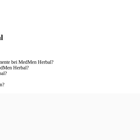
l
mente bei MedMen Herbal?
MedMen Herbal?
bal?
en?