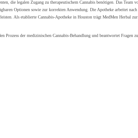
Patienten, die legalen Zugang zu therapeutischem Cannabis benötigen. Das Te
gbaren Optionen sowie zur korrekten Anwendung. Die Apotheke arbeitet nach s
eisten. Als etablierte Cannabis-Apotheke in Houston trägt MedMen Herbal zur 
h den Prozess der medizinischen Cannabis-Behandlung und beantwortet Fragen 
 Galena
Nova
Lemon Cream 
9 €/g
ab 5,79 €/g
ab 6,99 €/g