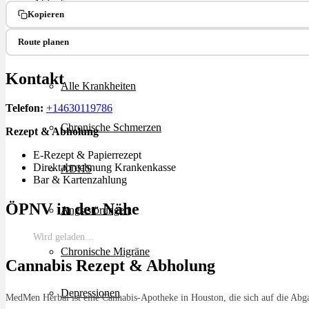
Ablauf
Kopieren
Route planen
Therapien
Kontakt
Alle Krankheiten
Telefon:
+14630119786
Chronische Schmerzen
Rezept & Abholung
E-Rezept & Papierrezept
Direktabrechnung Krankenkasse
ADHS
Bar & Kartenzahlung
ÖPNV in der Nähe
Angststörungen
Wird geladen…
Chronische Migräne
Cannabis Rezept & Abholung
Depressionen
MedMen Herbal ist eine Cannabis-Apotheke in Houston, die sich auf die Abgab