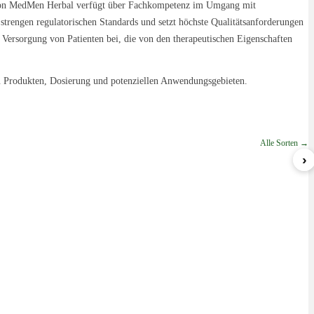
am von MedMen Herbal verfügt über Fachkompetenz im Umgang mit
trengen regulatorischen Standards und setzt höchste Qualitätsanforderungen
Versorgung von Patienten bei, die von den therapeutischen Eigenschaften
zu Produkten, Dosierung und potenziellen Anwendungsgebieten.
Alle Sorten →
›
Sherbert
Blueberry Gelato
GWagon
ab 5,99 €/g
ab 8,49 €/g