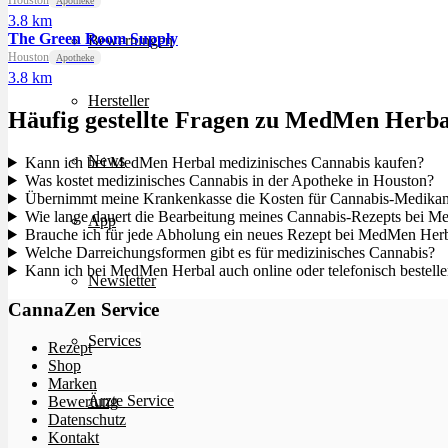
Houston
Apotheke
3.8 km
The Green Room Supply
Bewertungen
Houston
Apotheke
3.8 km
Hersteller
Häufig gestellte Fragen zu MedMen Herba
News
Kann ich bei MedMen Herbal medizinisches Cannabis kaufen?
Was kostet medizinisches Cannabis in der Apotheke in Houston?
Übernimmt meine Krankenkasse die Kosten für Cannabis-Medika
Wie lange dauert die Bearbeitung meines Cannabis-Rezepts bei 
App
Brauche ich für jede Abholung ein neues Rezept bei MedMen Her
Welche Darreichungsformen gibt es für medizinisches Cannabis?
Kann ich bei MedMen Herbal auch online oder telefonisch bestell
Newsletter
CannaZen Service
Services
Rezept
Shop
Marken
Ärzte Service
Bewertung
Datenschutz
Kontakt