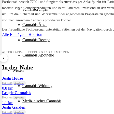
Postleitzahlbereich 77001 und fungiert als zuverlässiger Anlaufpunkt für 
medizinischen Cannabisprodukten und berät Patienten umfassend zu den verfü
Schlafstörungen
um, um die Sicherheit und Wirksamkeit der angebotenen Präparate zu gewährl
von medizinischem Cannabis profitieren können.
Cannabis Ärzte
Das freundliche Fachpersonal unterstützt Patienten bei der Navigation durc
Alle Einträge in Houston
Cannabis Rezept
ALTERNATIV: LIEFERUNG IN 48H MIT ZEN
Cannabis Apotheke
‹
8 Ball Kush
Sour Kush
Grape
In der Nähe
ab 7,29 €/g
ab 6,99 €/g
ab 5,5
Wissen
Jushi House
Houston
Apotheke
Cannabis Wirkung
0.8 km
Leagle Cannabis
Houston
Apotheke
Medizinisches Cannabis
1.1 km
Jushi Garden
Houston
Apotheke