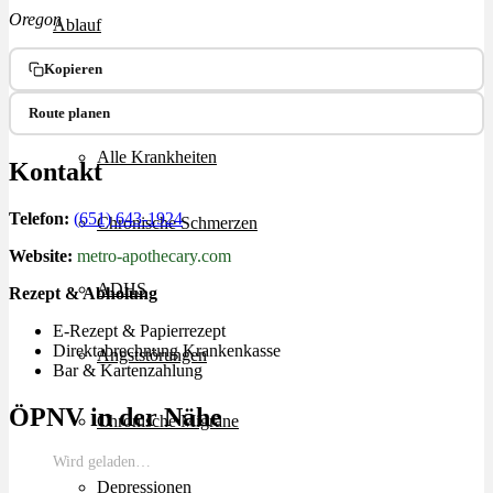
Oregon
Ablauf
Kopieren
Therapien
Route planen
Alle Krankheiten
Kontakt
Telefon:
(651) 643-1924
Chronische Schmerzen
Website:
metro-apothecary.com
ADHS
Rezept & Abholung
E-Rezept & Papierrezept
Direktabrechnung Krankenkasse
Angststörungen
Bar & Kartenzahlung
ÖPNV in der Nähe
Chronische Migräne
Wird geladen…
Depressionen