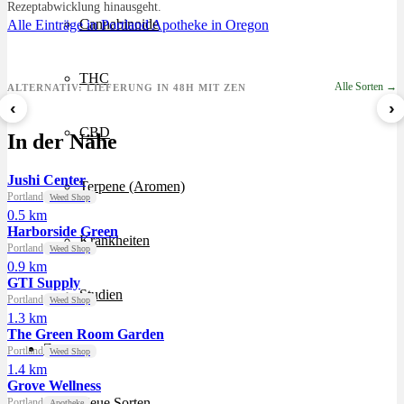
Rezeptabwicklung hinausgeht.
Cannabinoide
Alle Einträge in Portland
Apotheke in Oregon
THC
Alle Sorten →
ALTERNATIV: LIEFERUNG IN 48H MIT ZEN
‹
›
Sour Mintz Haze
Papaya Bomb
8 Ball Kush
CBD
In der Nähe
ab 5,99 €/g
ab 4,55 €/g
ab 7,29 €/g
Jushi Center
Terpene (Aromen)
Portland
Weed Shop
0.5 km
Harborside Green
Krankheiten
Portland
Weed Shop
0.9 km
GTI Supply
Studien
Portland
Weed Shop
1.3 km
The Green Room Garden
Zen
Portland
Weed Shop
1.4 km
Grove Wellness
Neue Sorten
Portland
Apotheke