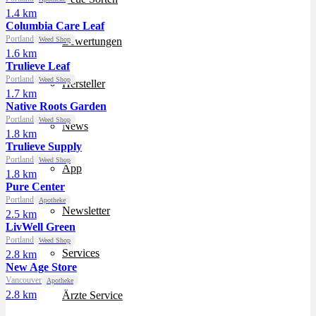
1.4 km
Columbia Care Leaf
Portland
Weed Shop
Bewertungen
1.6 km
Trulieve Leaf
Portland
Weed Shop
Hersteller
1.7 km
Native Roots Garden
Portland
Weed Shop
News
1.8 km
Trulieve Supply
Portland
Weed Shop
App
1.8 km
Pure Center
Portland
Apotheke
Newsletter
2.5 km
LivWell Green
Portland
Weed Shop
Services
2.8 km
New Age Store
Vancouver
Apotheke
2.8 km
Ärzte Service