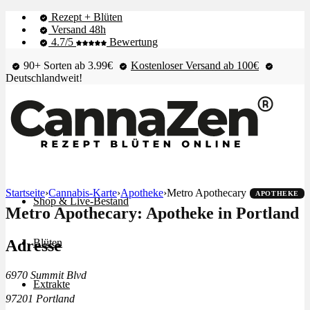
Rezept + Blüten
Versand 48h
4.7/5
Bewertung
90+ Sorten ab 3.99€
Kostenloser Versand ab 100€
Deutschlandweit!
Startseite
›
Cannabis-Karte
›
Apotheke
›
Metro Apothecary
APOTHEKE
Shop & Live-Bestand
Metro Apothecary: Apotheke in Portland
Adresse
Blüten
6970 Summit Blvd
Extrakte
97201 Portland