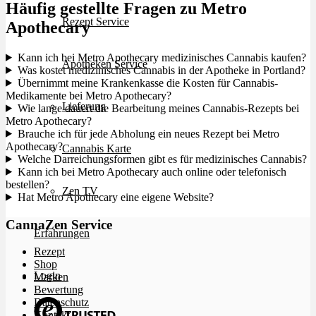
Häufig gestellte Fragen zu Metro
Rezept Service
Apothecary
Kann ich bei Metro Apothecary medizinisches Cannabis kaufen?
Apotheken Service
Was kostet medizinisches Cannabis in der Apotheke in Portland?
Übernimmt meine Krankenkasse die Kosten für Cannabis-
Medikamente bei Metro Apothecary?
Lieferung
Wie lange dauert die Bearbeitung meines Cannabis-Rezepts bei
Metro Apothecary?
Brauche ich für jede Abholung ein neues Rezept bei Metro
Apothecary?
Cannabis Karte
Welche Darreichungsformen gibt es für medizinisches Cannabis?
Kann ich bei Metro Apothecary auch online oder telefonisch
bestellen?
Zen TV
Hat Metro Apothecary eine eigene Website?
CannaZen Service
Erfahrungen
Rezept
Shop
Login
Marken
Bewertung
Datenschutz
Kontakt