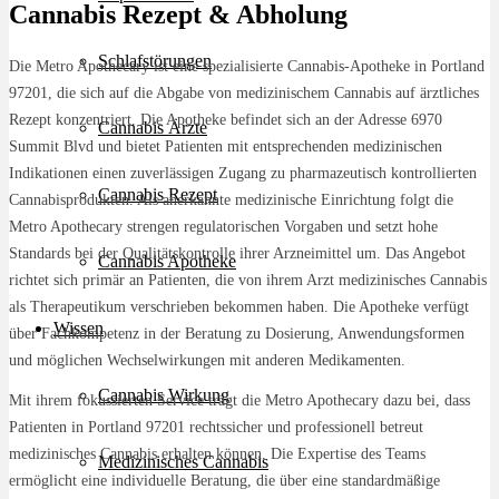
Cannabis Rezept & Abholung
Schlafstörungen
Die Metro Apothecary ist eine spezialisierte Cannabis-Apotheke in Portland
97201, die sich auf die Abgabe von medizinischem Cannabis auf ärztliches
Rezept konzentriert. Die Apotheke befindet sich an der Adresse 6970
Cannabis Ärzte
Summit Blvd und bietet Patienten mit entsprechenden medizinischen
Indikationen einen zuverlässigen Zugang zu pharmazeutisch kontrollierten
Cannabis Rezept
Cannabisprodukten. Als anerkannte medizinische Einrichtung folgt die
Metro Apothecary strengen regulatorischen Vorgaben und setzt hohe
Standards bei der Qualitätskontrolle ihrer Arzneimittel um. Das Angebot
Cannabis Apotheke
richtet sich primär an Patienten, die von ihrem Arzt medizinisches Cannabis
als Therapeutikum verschrieben bekommen haben. Die Apotheke verfügt
Wissen
über Fachkompetenz in der Beratung zu Dosierung, Anwendungsformen
und möglichen Wechselwirkungen mit anderen Medikamenten.
Cannabis Wirkung
Mit ihrem fokussierten Service trägt die Metro Apothecary dazu bei, dass
Patienten in Portland 97201 rechtssicher und professionell betreut
medizinisches Cannabis erhalten können. Die Expertise des Teams
Medizinisches Cannabis
ermöglicht eine individuelle Beratung, die über eine standardmäßige