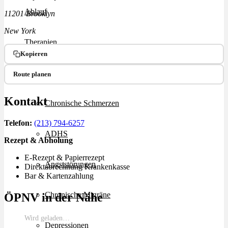
Ablauf
11201 Brooklyn
New York
Therapien
Kopieren
Alle Krankheiten
Route planen
Kontakt
Chronische Schmerzen
Telefon:
(213) 794-6257
ADHS
Rezept & Abholung
E-Rezept & Papierrezept
Angststörungen
Direktabrechnung Krankenkasse
Bar & Kartenzahlung
Chronische Migräne
ÖPNV in der Nähe
Wird geladen…
Depressionen