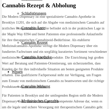
Cannabis Rezept & Abholung
Schlafstörungen
Die Modern Dispensary ist eine spezialisierte Cannabis-Apotheke in
Brooklyn 11201, die sich auf die Abgabe von medizinischem Cannabis auf
Cannabis Ärzte
ärztliches Rezept konzentriert. Sie befindet sich in der praktischen Lage in
der Maple Way 8394 und bietet Patienten eine professionelle Anlaufstelle
für ihre therapeutischen Cannabinoid-Bedürfnisse. Als etablierte
Cannabis Rezept
Medizinalcannabis-Apotheke verfügt die Modern Dispensary über ein
fundiertes Fachwissen und ein sorgfältig kuratiertes Sortiment verschiedener
Cannabis Apotheke
medizinischer Cannabissorten und -produkte. Die Einrichtung legt großen
Wert auf Beratung und Patienten-Orientierung, um sicherzustellen, dass
Kunden die für ihre individuelle Situation am besten geeigneten Produkte
Wissen
erhalten. Das qualifizierte Fachpersonal steht zur Verfügung, um Fragen
zum Einsatz von medizinischem Cannabis zu beantworten und die richtige
Cannabis Wirkung
Produktauswahl zu unterstützen.
Für Patienten in Brooklyn und der umliegenden Region stellt die Modern
Medizinisches Cannabis
Dispensary damit eine zuverlässige und kompetente Adresse dar, wenn es
um die legale und sichere Versorgung mit therapeutischem Cannabis geht.