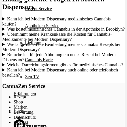
Dispensary
Rezept Service
Kann ich bei Modern Dispensary medizinisches Cannabis
kaufen?
Apotheken Service
Was kostet medizinisches Cannabis in der Apotheke in Brooklyn?
Übernimmt meine Krankenkasse die Kosten für Cannabis-
Medikamente bei Modern Dispensary?
Lieferung
Wie lange dauert die Bearbeitung meines Cannabis-Rezepts bei
Modern Dispensary?
Brauche ich für jede Abholung ein neues Rezept bei Modern
Dispensary?
Cannabis Karte
Welche Darreichungsformen gibt es für medizinisches Cannabis?
Kann ich bei Modern Dispensary auch online oder telefonisch
bestellen?
Zen TV
CannaZen Service
Erfahrungen
Rezept
Shop
Marken
Login
Bewertung
Datenschutz
Kontakt