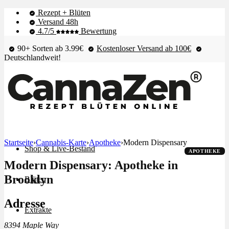
Rezept + Blüten
Versand 48h
4.7/5
Bewertung
90+ Sorten ab 3.99€
Kostenloser Versand ab 100€
Deutschlandweit!
Startseite
›
Cannabis-Karte
›
Apotheke
›
Modern Dispensary
Shop & Live-Bestand
APOTHEKE
Modern Dispensary: Apotheke in
Brooklyn
Blüten
Adresse
Extrakte
8394 Maple Way