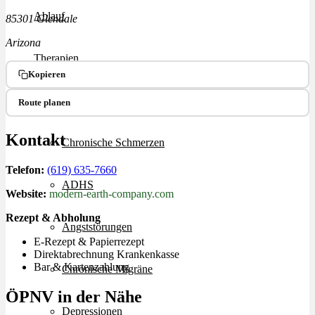
Ablauf
85301 Glendale
Arizona
Therapien
Kopieren
Alle Krankheiten
Route planen
Kontakt
Chronische Schmerzen
Telefon:
(619) 635-7660
ADHS
Website:
modern-earth-company.com
Rezept & Abholung
Angststörungen
E-Rezept & Papierrezept
Direktabrechnung Krankenkasse
Bar & Kartenzahlung
Chronische Migräne
ÖPNV in der Nähe
Depressionen