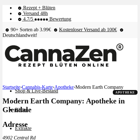
Rezept + Blüten
Versand 48h
4.7/5
Bewertung
90+ Sorten ab 3.99€
Kostenloser Versand ab 100€
Deutschlandweit!
Startseite
›
Cannabis-Karte
›
Apotheke
›
Modern Earth Company
Shop & Live-Bestand
APOTHEKE
Modern Earth Company: Apotheke in
Glendale
Blüten
Adresse
Extrakte
4902 Central Rd