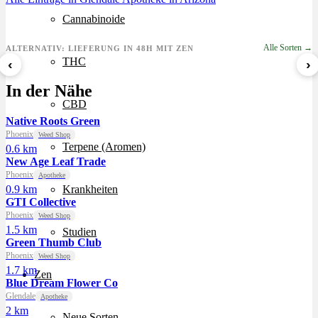
Cannabinoide
Alle Sorten →
ALTERNATIV: LIEFERUNG IN 48H MIT ZEN
THC
‹
›
Sour Mintz Haze
Papaya Bomb
8 Ball Kush
In der Nähe
ab 5,99 €/g
ab 4,55 €/g
ab 7,29 €/g
CBD
Native Roots Green
Phoenix
Weed Shop
Terpene (Aromen)
0.6 km
New Age Leaf Trade
Phoenix
Apotheke
0.9 km
Krankheiten
GTI Collective
Phoenix
Weed Shop
1.5 km
Studien
Green Thumb Club
Phoenix
Weed Shop
1.7 km
Zen
Blue Dream Flower Co
Glendale
Apotheke
2 km
Neue Sorten