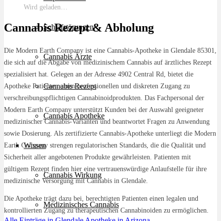
Wird geladen…
Cannabis Rezept & Abholung
Schlafstörungen
Die Modern Earth Company ist eine Cannabis-Apotheke in Glendale 85301,
Cannabis Ärzte
die sich auf die Abgabe von medizinischem Cannabis auf ärztliches Rezept
spezialisiert hat. Gelegen an der Adresse 4902 Central Rd, bietet die
Cannabis Rezept
Apotheke Patienten einen professionellen und diskreten Zugang zu
verschreibungspflichtigen Cannabinoidprodukten. Das Fachpersonal der
Modern Earth Company unterstützt Kunden bei der Auswahl geeigneter
Cannabis Apotheke
medizinischer Cannabis-Varianten und beantwortet Fragen zu Anwendung
sowie Dosierung. Als zertifizierte Cannabis-Apotheke unterliegt die Modern
Wissen
Earth Company strengen regulatorischen Standards, die die Qualität und
Sicherheit aller angebotenen Produkte gewährleisten. Patienten mit
gültigem Rezept finden hier eine vertrauenswürdige Anlaufstelle für ihre
Cannabis Wirkung
medizinische Versorgung mit Cannabis in Glendale.
Die Apotheke trägt dazu bei, berechtigten Patienten einen legalen und
Medizinisches Cannabis
kontrollierten Zugang zu therapeutischen Cannabinoiden zu ermöglichen.
Alle Einträge in Glendale
Apotheke in Arizona