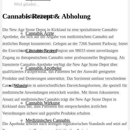
Wird geladen…
Cannabis Rezept & Abholung
Schlafstörungen
Die New Age Stone Depot in Kirkland ist eine spezialisierte Cannabis-
Cannabis Ärzte
Apotheke, die sich auf die Abgabe von medizinischem Cannabis auf
ärztliches Rezept konzentriert. Gelegen an der 7266 Summit Parkway, bietet
Cannabis Rezept
die Einrichtung Patienten in der Region um 98033 einen zuverlässigen
Zugang zu therapeutischem Cannabis unter professioneller Begleitung. Als
lizenzierte Cannabis-Apotheke verfügt die New Age Stone Depot über
Cannabis Apotheke
qualifiziertes Fachpersonal, das Patienten bei der Auswahl geeigneter
Produkte und Dosierungen unterstützt. Das Sortiment umfasst verschiedene
Wissen
Cannabisprodukte in unterschiedlichen Darreichungsformen, die speziell für
medizinische Anwendungen entwickelt wurden. Mit ihrem fokussierten
Ansatz auf medizinisches Cannabis trägt die New Age Stone Depot in
Cannabis Wirkung
Kirkland dazu bei, dass Patienten mit entsprechenden ärztlichen
Verordnungen sichere und geprüfte Produkte erhalten.
Medizinisches Cannabis
Die Apotheke arbeitet nach strengen regulatorischen Standards und setzt auf