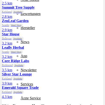
2.5 km
Summit Tree Supply
Kirkland
Apotheke
Bewertungen
2.8 km
ZenLeaf Garden
Seattle
Weed Shop
Hersteller
2.9 km
Star House
Bellevue
Apotheke
News
3.2 km
Leafly Herbal
Seattle
Weed Shop
App
3.2 km
Core Ridge Labs
Redmond
Apotheke
3.5 km
Newsletter
Silver Star Lounge
Kirkland
Apotheke
3.9 km
Services
Emerald Square Trade
Kirkland
Apotheke
4.3 km
Ärzte Service