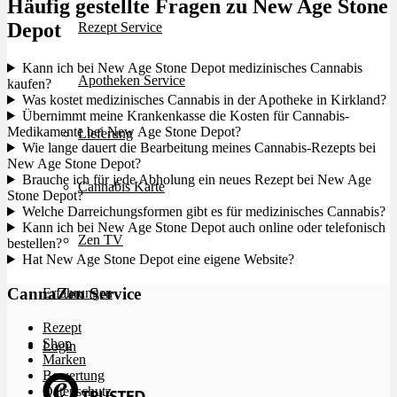
Häufig gestellte Fragen zu New Age Stone
Depot
Rezept Service
Kann ich bei New Age Stone Depot medizinisches Cannabis
Apotheken Service
kaufen?
Was kostet medizinisches Cannabis in der Apotheke in Kirkland?
Übernimmt meine Krankenkasse die Kosten für Cannabis-
Medikamente bei New Age Stone Depot?
Lieferung
Wie lange dauert die Bearbeitung meines Cannabis-Rezepts bei
New Age Stone Depot?
Brauche ich für jede Abholung ein neues Rezept bei New Age
Cannabis Karte
Stone Depot?
Welche Darreichungsformen gibt es für medizinisches Cannabis?
Kann ich bei New Age Stone Depot auch online oder telefonisch
Zen TV
bestellen?
Hat New Age Stone Depot eine eigene Website?
CannaZen Service
Erfahrungen
Rezept
Shop
Login
Marken
Bewertung
Datenschutz