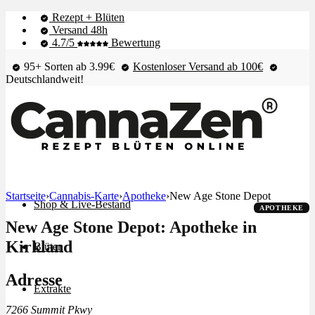
Rezept + Blüten
Versand 48h
4.7/5
Bewertung
95+ Sorten ab 3.99€
Kostenloser Versand ab 100€
Deutschlandweit!
Startseite
›
Cannabis-Karte
›
Apotheke
›
New Age Stone Depot
Shop & Live-Bestand
APOTHEKE
New Age Stone Depot: Apotheke in
Kirkland
Blüten
Adresse
Extrakte
7266 Summit Pkwy