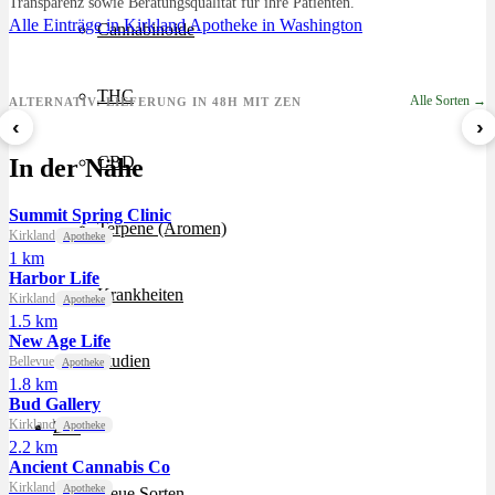
Transparenz sowie Beratungsqualität für ihre Patienten.
Alle Einträge in Kirkland
Apotheke in Washington
Cannabinoide
THC
Alle Sorten →
ALTERNATIV: LIEFERUNG IN 48H MIT ZEN
‹
›
8 Ball Kush
Sour Kush
Grape Galena
CBD
In der Nähe
ab 7,29 €/g
ab 6,99 €/g
ab 5,59 €/g
Summit Spring Clinic
Terpene (Aromen)
Kirkland
Apotheke
1 km
Harbor Life
Krankheiten
Kirkland
Apotheke
1.5 km
New Age Life
Studien
Bellevue
Apotheke
1.8 km
Bud Gallery
Kirkland
Zen
Apotheke
2.2 km
Ancient Cannabis Co
Kirkland
Apotheke
Neue Sorten