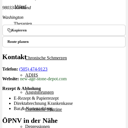
Ablauf
98033 Kirkland
Washington
Therapien
Kopieren
Alle Krankheiten
Route planen
Kontakt
Chronische Schmerzen
Telefon:
(505) 474-9123
ADHS
Website:
new-age-stone-depot.com
Rezept & Abholung
Angststörungen
E-Rezept & Papierrezept
Direktabrechnung Krankenkasse
Bar & Kartenzahlung
Chronische Migräne
ÖPNV in der Nähe
Depressionen