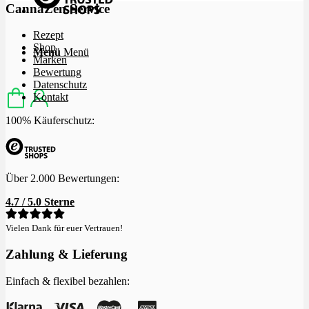
CannaZen Service
Rezept
Shop
Menü
Menü
Marken
Bewertung
Datenschutz
Kontakt
100% Käuferschutz:
Über 2.000 Bewertungen:
4.7 / 5.0 Sterne
Vielen Dank für euer Vertrauen!
Zahlung & Lieferung
Einfach & flexibel bezahlen: