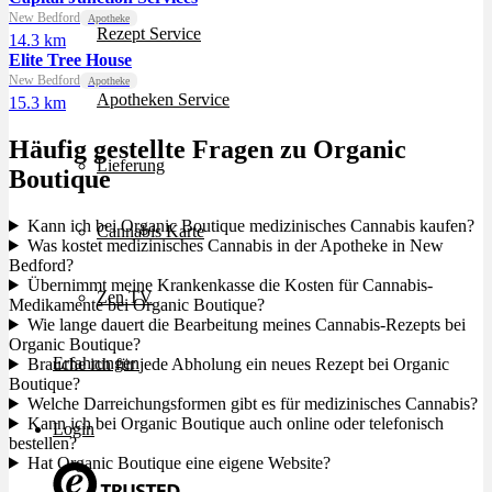
New Bedford
Apotheke
Rezept Service
14.3 km
Elite Tree House
New Bedford
Apotheke
Apotheken Service
15.3 km
Häufig gestellte Fragen zu Organic
Lieferung
Boutique
Kann ich bei Organic Boutique medizinisches Cannabis kaufen?
Cannabis Karte
Was kostet medizinisches Cannabis in der Apotheke in New
Bedford?
Übernimmt meine Krankenkasse die Kosten für Cannabis-
Zen TV
Medikamente bei Organic Boutique?
Wie lange dauert die Bearbeitung meines Cannabis-Rezepts bei
Organic Boutique?
Erfahrungen
Brauche ich für jede Abholung ein neues Rezept bei Organic
Boutique?
Welche Darreichungsformen gibt es für medizinisches Cannabis?
Kann ich bei Organic Boutique auch online oder telefonisch
Login
bestellen?
Hat Organic Boutique eine eigene Website?