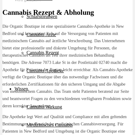
Cannabis Rezept & Abholung
Schlafstörungen
Die Organic Boutique ist eine spezialisierte Cannabis-Apotheke in New
Bedford und konzentriert sich auf die Versorgung von Patienten mit
Cannabis Ärzte
medizinischem Cannabis auf ärztliche Verschreibung. Das Unternehmen
bietet eine professionelle und diskrete Umgebung für Personen, die
Cannabis Rezept
therapeutisches Cannabis als Teil ihrer medizinischen Behandlung
benötigen. Die Adresse 7073 Lake St in der Postleitzahl 02740 macht die
Apotheke für Patienten der Region leicht erreichbar. Als Cannabis-Apotheke
Cannabis Apotheke
verfügt die Organic Boutique über das notwendige Fachwissen und die
erforderlichen Zertifikationen für den sicheren Umgang und die Abgabe
Wissen
von medizinischem Cannabis. Das Team steht Patienten beratend zur Seite
und beantwortet Fragen zu den verschiedenen verfügbaren Produkten sowie
deren korrekter Anwendung.
Cannabis Wirkung
Die Apotheke legt Wert auf Qualität und Compliance mit allen geltenden
Bestimmungen im Bereich der medizinischen Cannabisversorgung. Für
Medizinisches Cannabis
Patienten in New Bedford und Umgebung ist die Organic Boutique eine