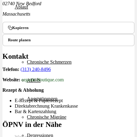
02740 New Bedford
Ablauf
Massachusetts
Therapien
Kopieren
Route planen
Alle Krankheiten
Kontakt
Chronische Schmerzen
Telefon:
(313) 240-8496
Website:
organic-boutique.com
ADHS
Rezept & Abholung
Angststörungen
E-Rezept & Papierrezept
Direktabrechnung Krankenkasse
Bar & Kartenzahlung
Chronische Migräne
ÖPNV in der Nähe
Depressionen
Wird geladen…