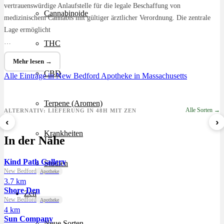
vertrauenswürdige Anlaufstelle für die legale Beschaffung von
Cannabinoide
medizinischem Cannabis mit gültiger ärztlicher Verordnung. Die zentrale
Lage ermöglicht
…
THC
Mehr lesen →
CBD
Alle Einträge in New Bedford
Apotheke in Massachusetts
Terpene (Aromen)
Alle Sorten →
ALTERNATIV: LIEFERUNG IN 48H MIT ZEN
‹
›
8 Ball Kush
Sour Kush
Grape Galena
Krankheiten
In der Nähe
ab 7,29 €/g
ab 6,99 €/g
ab 5,59 €/g
Kind Path Gallery
Studien
New Bedford
Apotheke
3.7 km
Shore Den
Zen
New Bedford
Apotheke
4 km
Sun Company
Neue Sorten