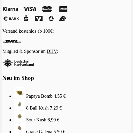
Versand kostenlos ab 100€:
Mitglied & Sponsor im
DHV
:
Neu im Shop
Papaya Bomb
4,55
€
8 Ball Kush
7,29
€
Sour Kush
6,99
€
Grape Galena
5,59
€