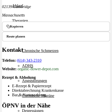
Ablauf
02139 Cambridge
Massachusetts
Therapien
Kopieren
Alle Krankheiten
Route planen
Kontakt
Chronische Schmerzen
Telefon:
(614) 343-2310
ADHS
Website:
organic-flower-depot.com
Rezept & Abholung
Angststörungen
E-Rezept & Papierrezept
Direktabrechnung Krankenkasse
Bar & Kartenzahlung
Chronische Migräne
ÖPNV in der Nähe
Depressionen