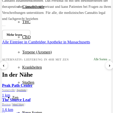
Cannabis zusammenkommen. Das Personal ist mit den Besonderheiten der
Cannabinoide
therapeutischen Anwendung vertraut und kann Patienten bei Fragen zu ihren
Verschreibungen unterstützen. Für alle, die medizinisches Cannabis legal
und fachgerecht beziehen
THC
…
Mehr lesen →
CBD
Alle Einträge in Cambridge
Apotheke in Massachusetts
Terpene (Aromen)
Alle Sorten →
ALTERNATIV: LIEFERUNG IN 48H MIT ZEN
‹
›
Krankheiten
Sour Mintz Haze
Papaya Bomb
8 Ball Kush
In der Nähe
ab 5,99 €/g
ab 4,55 €/g
ab 7,29 €/g
Studien
Peak Path Center
Somerville
Apotheke
1 km
Zen
The Source Leaf
Boston
Weed Shop
1.6 km
Neue Sorten