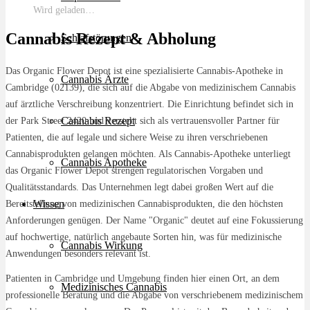
Wird geladen…
Cannabis Rezept & Abholung
Schlafstörungen
Das Organic Flower Depot ist eine spezialisierte Cannabis-Apotheke in
Cannabis Ärzte
Cambridge (02139), die sich auf die Abgabe von medizinischem Cannabis
auf ärztliche Verschreibung konzentriert. Die Einrichtung befindet sich in
Cannabis Rezept
der Park Street 2420 und versteht sich als vertrauensvoller Partner für
Patienten, die auf legale und sichere Weise zu ihren verschriebenen
Cannabisprodukten gelangen möchten. Als Cannabis-Apotheke unterliegt
Cannabis Apotheke
das Organic Flower Depot strengen regulatorischen Vorgaben und
Qualitätsstandards. Das Unternehmen legt dabei großen Wert auf die
Wissen
Bereitstellung von medizinischen Cannabisprodukten, die den höchsten
Anforderungen genügen. Der Name "Organic" deutet auf eine Fokussierung
auf hochwertige, natürlich angebaute Sorten hin, was für medizinische
Cannabis Wirkung
Anwendungen besonders relevant ist.
Patienten in Cambridge und Umgebung finden hier einen Ort, an dem
Medizinisches Cannabis
professionelle Beratung und die Abgabe von verschriebenem medizinischem