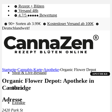
Rezept + Blüten
Versand 48h
4.7/5
Bewertung
90+ Sorten ab 3.99€
Kostenloser Versand ab 100€
Deutschlandweit!
Startseite
›
Cannabis-Karte
›
Apotheke
›
Organic Flower Depot
Shop & Live-Bestand
APOTHEKE
Organic Flower Depot: Apotheke in
Cambridge
Blüten
Adresse
Extrakte
2420 Park St