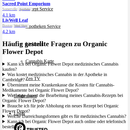
Sacred Point Emporium
Rezept Service
Somerville
Apotheke
4.1 km
LivWell Leaf
Boston
Apotheken Service
Weed Shop
4.2 km
Häufig gestellte Fragen zu Organic
Lieferung
Flower Depot
Cannabis Karte
Kann ich bei Organic Flower Depot medizinisches Cannabis
kaufen?
Was kostet medizinisches Cannabis in der Apotheke in
Zen TV
Cambridge?
Übernimmt meine Krankenkasse die Kosten für Cannabis-
Medikamente bei Organic Flower Depot?
Wie lange dauert die Bearbeitung meines Cannabis-Rezepts bei
Erfahrungen
Organic Flower Depot?
Brauche ich für jede Abholung ein neues Rezept bei Organic
Flower Depot?
Login
Welche Darreichungsformen gibt es für medizinisches Cannabis?
Kann ich bei Organic Flower Depot auch online oder telefonisch
bestellen?