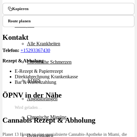
Ablauf
Kopieren
Route planen
Therapien
Kontakt
Alle Krankheiten
Telefon:
+15293367430
Rezept & Abholung
Chronische Schmerzen
E-Rezept & Papierrezept
Direktabrechnung Krankenkasse
ADHS
Bar & Kartenzahlung
ÖPNV in der Nähe
Angststörungen
Wird geladen…
Chronische Migräne
Cannabis Rezept & Abholung
Planet 13 House ist eine spezialisierte Cannabis-Apotheke in Miami, die
Depressionen