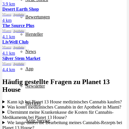
3.9 km
Desert Earth Shop
Miami
Apotheke
Bewertungen
4 km
The Source Plus
Miami
Apotheke
Hersteller
4.1 km
LivWell Club
Miami
Apotheke
News
4.1 km
Silver Stem Market
Miami
Apotheke
App
4.4 km
Häufig gestellte Fragen zu Planet 13
Newsletter
House
Kann ich bei Planet 13 House medizinisches Cannabis kaufen?
Services
Was kostet medizinisches Cannabis in der Apotheke in Miami?
Übernimmt meine Krankenkasse die Kosten für Cannabis-
Medikamente bei Planet 13 House?
Ärzte Service
Wie lange dauert die Bearbeitung meines Cannabis-Rezepts bei
Planet 13 House?