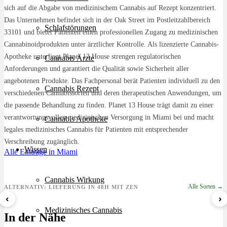
sich auf die Abgabe von medizinischem Cannabis auf Rezept konzentriert.
Das Unternehmen befindet sich in der Oak Street im Postleitzahlbereich
Schlafstörungen
33101 und bietet Patienten einen professionellen Zugang zu medizinischen
Cannabinoidprodukten unter ärztlicher Kontrolle. Als lizenzierte Cannabis-
Apotheke unterliegt Planet 13 House strengen regulatorischen
Cannabis Ärzte
Anforderungen und garantiert die Qualität sowie Sicherheit aller
angebotenen Produkte. Das Fachpersonal berät Patienten individuell zu den
Cannabis Rezept
verschiedenen Cannabissorten und deren therapeutischen Anwendungen, um
die passende Behandlung zu finden. Planet 13 House trägt damit zu einer
verantwortungsvollen medizinischen Versorgung in Miami bei und macht
Cannabis Apotheke
legales medizinisches Cannabis für Patienten mit entsprechender
Verschreibung zugänglich.
Wissen
Alle Einträge in Miami
Cannabis Wirkung
Alle Sorten →
ALTERNATIV: LIEFERUNG IN 48H MIT ZEN
‹
›
8 Ball Kush
Sour Kush
Grape Galena
Medizinisches Cannabis
In der Nähe
ab 7,29 €/g
ab 6,99 €/g
ab 5,59 €/g