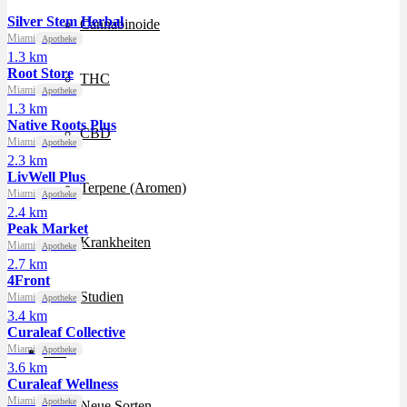
Silver Stem Herbal
Cannabinoide
Miami
Apotheke
1.3 km
Root Store
THC
Miami
Apotheke
1.3 km
Native Roots Plus
CBD
Miami
Apotheke
2.3 km
LivWell Plus
Terpene (Aromen)
Miami
Apotheke
2.4 km
Peak Market
Krankheiten
Miami
Apotheke
2.7 km
4Front
Studien
Miami
Apotheke
3.4 km
Curaleaf Collective
Miami
Zen
Apotheke
3.6 km
Curaleaf Wellness
Miami
Apotheke
Neue Sorten