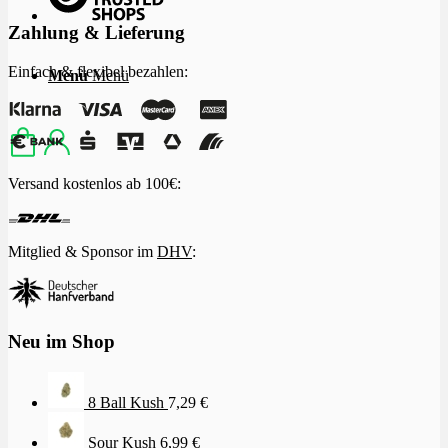
Zahlung & Lieferung
Einfach & flexibel bezahlen:
Menü
Menü
Versand kostenlos ab 100€:
Mitglied & Sponsor im
DHV
:
Neu im Shop
8 Ball Kush
7,29
€
Sour Kush
6,99
€