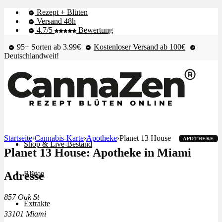
Rezept + Blüten
Versand 48h
4.7/5
Bewertung
95+ Sorten ab 3.99€
Kostenloser Versand ab 100€
Deutschlandweit!
Startseite
›
Cannabis-Karte
›
Apotheke
›
Planet 13 House
APOTHEKE
Shop & Live-Bestand
Planet 13 House: Apotheke in Miami
Adresse
Blüten
857 Oak St
Extrakte
33101 Miami